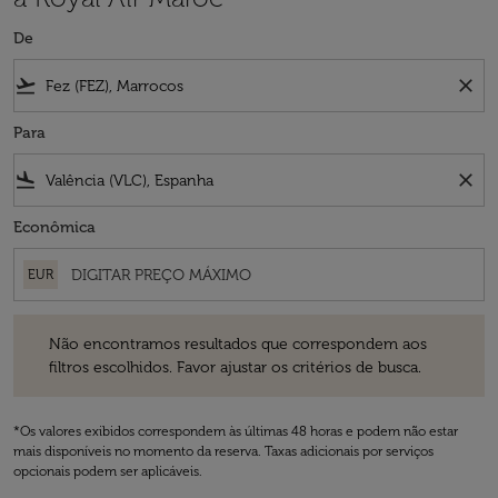
De
flight_takeoff
close
Para
flight_land
close
Econômica
EUR
Não encontramos resultados que correspondem aos filtros escolhidos
Não encontramos resultados que correspondem aos
filtros escolhidos. Favor ajustar os critérios de busca.
*Os valores exibidos correspondem às últimas 48 horas e podem não estar
mais disponíveis no momento da reserva. Taxas adicionais por serviços
opcionais podem ser aplicáveis.