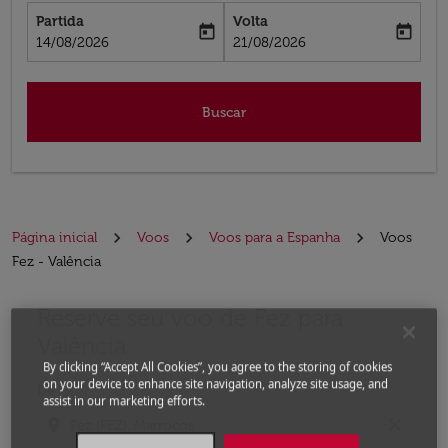
Partida
Volta
today
today
fc-booking-departure-date-aria-label
fc-booking-return-date-aria-label
14/08/2026
21/08/2026
Buscar
Página inicial
Voos
Voos para a Espanha
Voos
Fez - Valência
Reserve seu voo de Fez para
Experimente atualizar a rota (partida e/ou destino) ou 
Valência
By clicking “Accept All Cookies”, you agree to the storing of cookies
on your device to enhance site navigation, analyze site usage, and
De
assist in our marketing efforts.
location_on
close