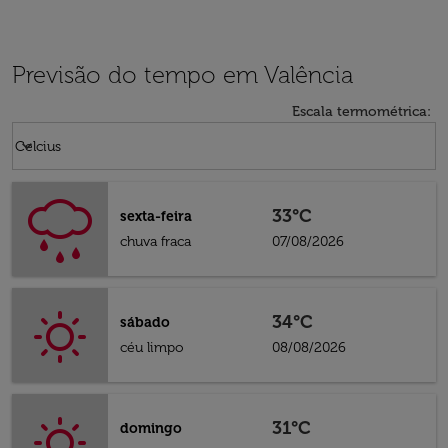
Previsão do tempo em Valência
Escala termométrica
:
Weather unit option Celcius Selected
keyboard_arrow_down
Celcius
33°C
sexta-feira
chuva fraca
07/08/2026
34°C
sábado
céu limpo
08/08/2026
31°C
domingo