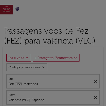

Passagens voos de Fez
(FEZ) para Valência (VLC)
expand_more
expand_more
Ida e volta
1 Passageiro, Econômica
expand_more
Código promocional
De
close
Fez (FEZ), Marrocos
Para
close
Valência (VLC), Espanha