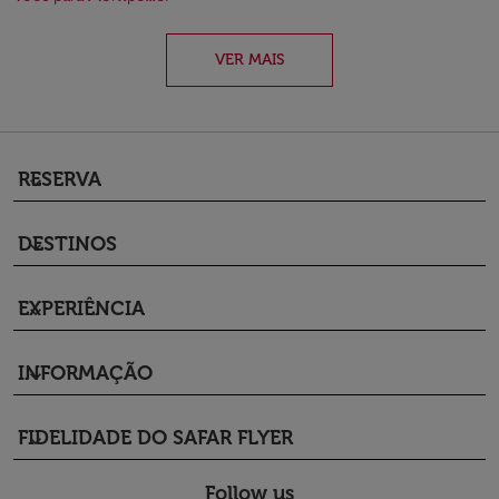
VER MAIS
RESERVA
keyboard_arrow_down
DESTINOS
keyboard_arrow_down
EXPERIÊNCIA
keyboard_arrow_down
INFORMAÇÃO
keyboard_arrow_down
FIDELIDADE DO SAFAR FLYER
keyboard_arrow_down
Follow us