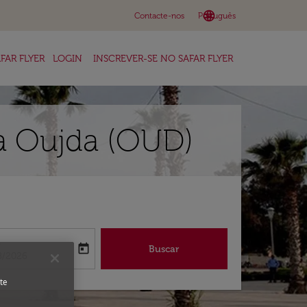
language
keyboard_arrow_down
Contacte-nos
Português
FAR FLYER
LOGIN
INSCREVER-SE NO SAFAR FLYER
a Oujda (OUD)
a
today
Buscar
abel
oking-return-date-aria-label
8/2026
te