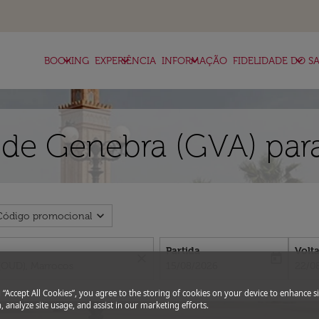
keyboard_arrow_down
keyboard_arrow_down
keyboard_arrow_down
keyboard_arrow_down
BOOKING
EXPERIÊNCIA
INFORMAÇÃO
FIDELIDADE DO SA
 de Genebra (GVA) par
expand_more
Código promocional
Partida
Volt
close
today
fc-booking-departure-date-aria-l
fc-bo
15/08/2026
22/0
g “Accept All Cookies”, you agree to the storing of cookies on your device to enhance si
, analyze site usage, and assist in our marketing efforts.