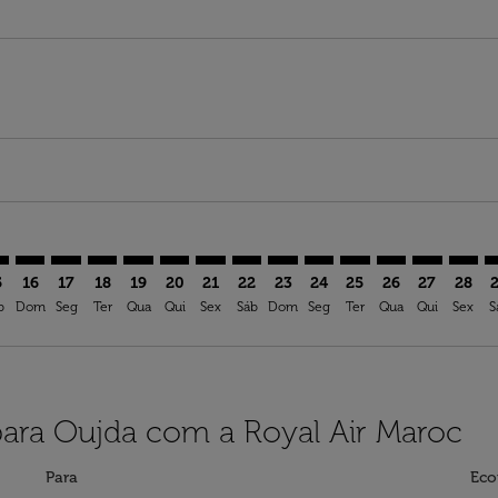
imer. Ver ofertas
sclaimer. Ver ofertas
s-disclaimer. Ver ofertas
offers-disclaimer. Ver ofertas
iew-offers-disclaimer. Ver ofertas
mp-view-offers-disclaimer. Ver ofertas
D: cmp-view-offers-disclaimer. Ver ofertas
A–OUD: cmp-view-offers-disclaimer. Ver ofertas
GVA–OUD: cmp-view-offers-disclaimer. Ver ofertas
GVA–OUD: cmp-view-offers-disclaimer. Ver ofertas
GVA–OUD: cmp-view-offers-disclaimer. Ver ofert
GVA–OUD: cmp-view-offers-disclaimer. Ver o
GVA–OUD: cmp-view-offers-disclaimer. V
GVA–OUD: cmp-view-offers-disclaime
GVA–OUD: cmp-view-offers-discl
GVA–OUD: cmp-view-offers-d
GVA–OUD: cmp-view-offe
GVA–OUD: cmp-view-
GVA–OUD: cmp-
GVA–OUD: 
GVA–O
G
5
16
17
18
19
20
21
22
23
24
25
26
27
28
b
Dom
Seg
Ter
Qua
Qui
Sex
Sáb
Dom
Seg
Ter
Qua
Qui
Sex
S
ara Oujda com a Royal Air Maroc
Para
Eco