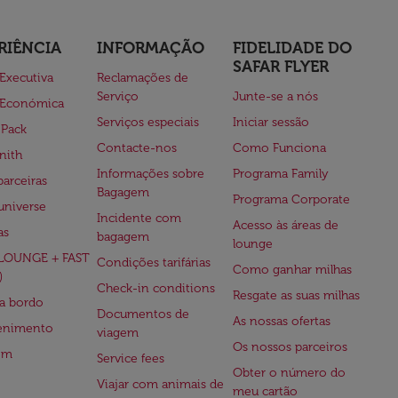
RIÊNCIA
INFORMAÇÃO
FIDELIDADE DO
SAFAR FLYER
 Executiva
Reclamações de
Serviço
Junte-se a nós
 Económica
Serviços especiais
Iniciar sessão
 Pack
Contacte-nos
Como Funciona
nith
Informações sobre
Programa Family
parceiras
Bagagem
Programa Corporate
universe
Incidente com
Acesso às áreas de
as
bagagem
lounge
(LOUNGE + FAST
Condições tarifárias
Como ganhar milhas
)
Check-in conditions
Resgate as suas milhas
 a bordo
Documentos de
As nossas ofertas
tenimento
viagem
Os nossos parceiros
em
Service fees
Obter o número do
Viajar com animais de
meu cartão