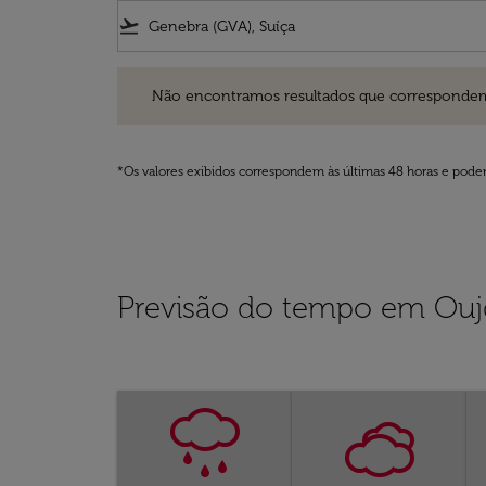
flight_takeoff
Não encontramos resultados que correspondem aos filt
Não encontramos resultados que correspondem aos
*Os valores exibidos correspondem às últimas 48 horas e podem
Previsão do tempo em Ouj