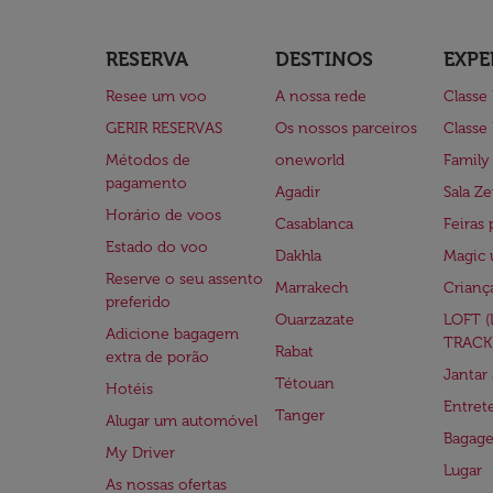
RESERVA
DESTINOS
EXPE
Resee um voo
A nossa rede
Classe
GERIR RESERVAS
Os nossos parceiros
Classe
Métodos de
oneworld
Family
pagamento
Agadir
Sala Ze
Horário de voos
Casablanca
Feiras 
Estado do voo
Dakhla
Magic 
Reserve o seu assento
Marrakech
Crianç
preferido
Ouarzazate
LOFT 
Adicione bagagem
TRACK
Rabat
extra de porão
Jantar
Tétouan
Hotéis
Entre
Tanger
Alugar um automóvel
Bagag
My Driver
Lugar
As nossas ofertas