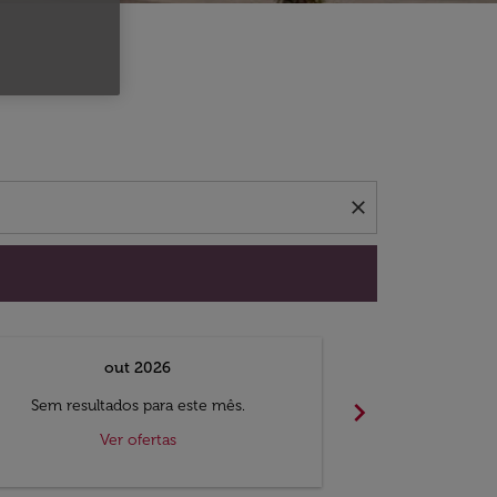
 ofertas.
close
out 2026
chevron_right
Sem resultados para este mês.
Sem result
Ver ofertas
V