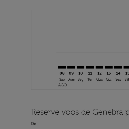
Displaying fares for agosto-2026
GVA–OUD: cmp-view-offers-discla
GVA–OUD: cmp-view-offers-di
GVA–OUD: cmp-view-offer
GVA–OUD: cmp-view-
GVA–OUD: cmp-v
GVA–OUD: c
GVA–OU
GV
08
09
10
11
12
13
14
1
Sáb
Dom
Seg
Ter
Qua
Qui
Sex
Sá
AGO
Reserve voos de Genebra p
De