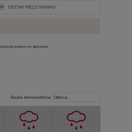
UR
opcionais podem ser aplicáveis.
Weather unit option Celcius Select
keyboard_arrow_down
Escala termométrica
:
Celcius