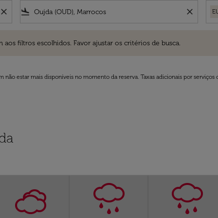
close
flight_land
close
E
ros escolhidos. Favor ajustar os critérios de busca.
 filtros escolhidos. Favor ajustar os critérios de busca.
 não estar mais disponíveis no momento da reserva. Taxas adicionais por serviços 
da