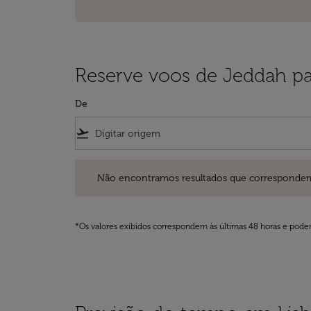
Reserve voos de Jeddah pa
De
flight_takeoff
Não encontramos resultados que correspondem aos filt
Não encontramos resultados que correspondem aos
*Os valores exibidos correspondem às últimas 48 horas e podem