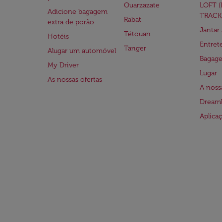
Ouarzazate
LOFT 
Adicione bagagem
TRACK
Rabat
extra de porão
Jantar
Tétouan
Hotéis
Entre
Tanger
Alugar um automóvel
Bagag
My Driver
Lugar
As nossas ofertas
A noss
Dreaml
Aplica