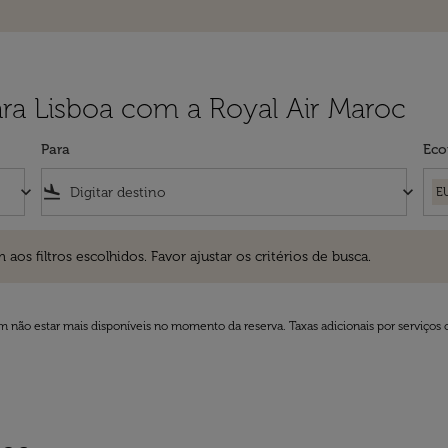
ra Lisboa com a Royal Air Maroc
Para
Eco
keyboard_arrow_down
flight_land
keyboard_arrow_down
E
ros escolhidos. Favor ajustar os critérios de busca.
 filtros escolhidos. Favor ajustar os critérios de busca.
 não estar mais disponíveis no momento da reserva. Taxas adicionais por serviços 