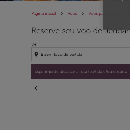
Página inicial
Voos
Voos para Portugal
Experimente atualizar a rota (partida e/ou de
Reserve seu voo de Jeddah
De
location_on
Experimente atualizar a rota (partida e/ou destino) 
chevron_left