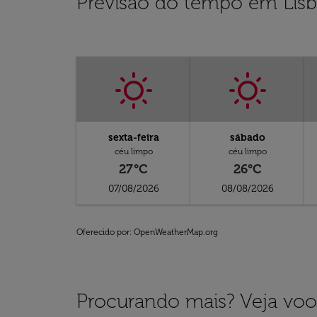
Previsão do tempo em Lis
sexta-feira
sábado
céu limpo
céu limpo
27°C
26°C
07/08/2026
08/08/2026
Oferecido por
: OpenWeatherMap.org
Procurando mais? Veja voo