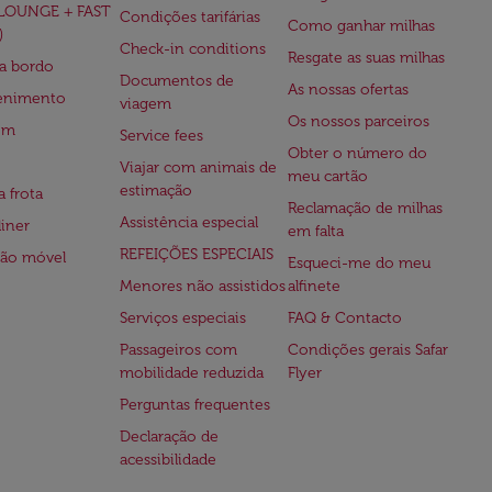
(LOUNGE + FAST
Condições tarifárias
Como ganhar milhas
)
Check-in conditions
Resgate as suas milhas
 a bordo
Documentos de
As nossas ofertas
tenimento
viagem
Os nossos parceiros
em
Service fees
Obter o número do
Viajar com animais de
meu cartão
estimação
a frota
Reclamação de milhas
Assistência especial
iner
em falta
REFEIÇÕES ESPECIAIS
ção móvel
Esqueci-me do meu
Menores não assistidos
alfinete
Serviços especiais
FAQ & Contacto
Passageiros com
Condições gerais Safar
mobilidade reduzida
Flyer
Perguntas frequentes
Declaração de
acessibilidade