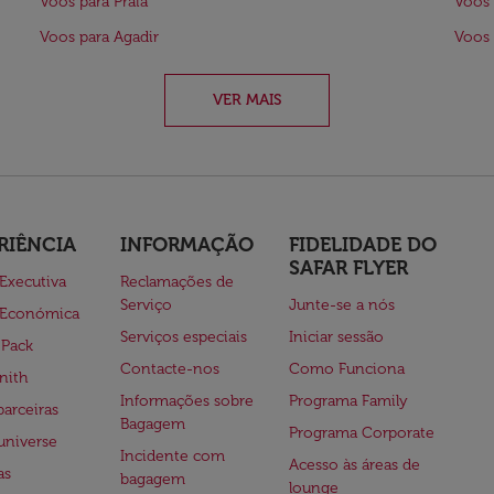
Voos para Praia
Voos 
Voos para Agadir
Voos
VER MAIS
RIÊNCIA
INFORMAÇÃO
FIDELIDADE DO
SAFAR FLYER
 Executiva
Reclamações de
Serviço
Junte-se a nós
 Económica
Serviços especiais
Iniciar sessão
 Pack
Contacte-nos
Como Funciona
nith
Informações sobre
Programa Family
parceiras
Bagagem
Programa Corporate
universe
Incidente com
Acesso às áreas de
as
bagagem
lounge