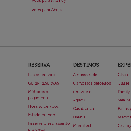
Voos para Niamey
Voos para Abuja
RESERVA
DESTINOS
EXPE
Resee um voo
A nossa rede
Classe
GERIR RESERVAS
Os nossos parceiros
Classe
Métodos de
oneworld
Family
pagamento
Agadir
Sala Ze
Horário de voos
Casablanca
Feiras 
Estado do voo
Dakhla
Magic 
Reserve o seu assento
Marrakech
Crianç
preferido