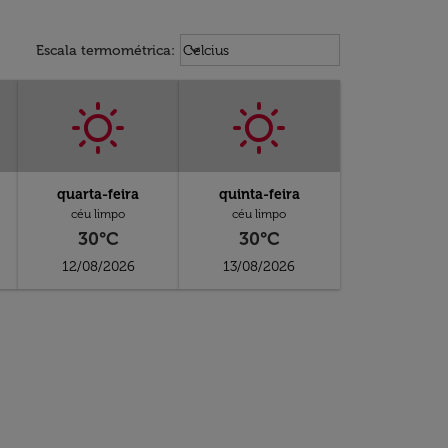
Weather unit option Celcius Select
keyboard_arrow_down
Escala termométrica
:
Celcius
quarta-feira
quinta-feira
céu limpo
céu limpo
30°C
30°C
12/08/2026
13/08/2026