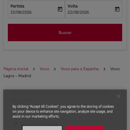
Partida
Volta
today
today
fc-booking-departure-date-aria-label
fc-booking-return-date-aria-label
15/08/2026
22/08/2026
Buscar
Página inicial
Voos
Voos para a Espanha
Voos
Lagos - Madrid
Reserve seu voo de Lagos para
Experimente atualizar a rota (partida e/ou destino) ou 
Madrid
By clicking “Accept All Cookies”, you agree to the storing of cookies
on your device to enhance site navigation, analyze site usage, and
De
assist in our marketing efforts.
location_on
close