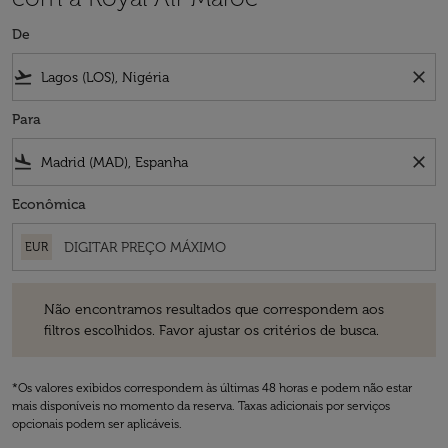
De
flight_takeoff
close
Para
flight_land
close
Econômica
EUR
Não encontramos resultados que correspondem aos filtros escolhidos
Não encontramos resultados que correspondem aos
filtros escolhidos. Favor ajustar os critérios de busca.
*Os valores exibidos correspondem às últimas 48 horas e podem não estar
mais disponíveis no momento da reserva. Taxas adicionais por serviços
opcionais podem ser aplicáveis.