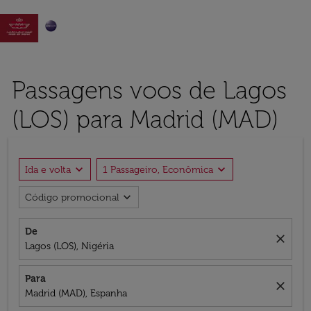

Passagens voos de Lagos
(LOS) para Madrid (MAD)
expand_more
expand_more
Ida e volta
1 Passageiro, Econômica
expand_more
Código promocional
De
close
Lagos (LOS), Nigéria
Para
close
Madrid (MAD), Espanha