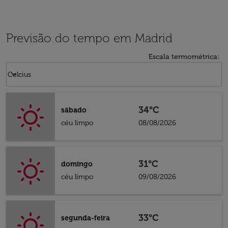
Previsão do tempo em Madrid
Escala termométrica
:
Weather unit option Celcius Selected
keyboard_arrow_down
Celcius
34°C
sábado
céu limpo
08/08/2026
31°C
domingo
céu limpo
09/08/2026
33°C
segunda-feira