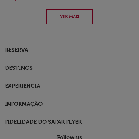
VER MAIS
RESERVA
keyboard_arrow_down
DESTINOS
keyboard_arrow_down
EXPERIÊNCIA
keyboard_arrow_down
INFORMAÇÃO
keyboard_arrow_down
FIDELIDADE DO SAFAR FLYER
keyboard_arrow_down
Follow us