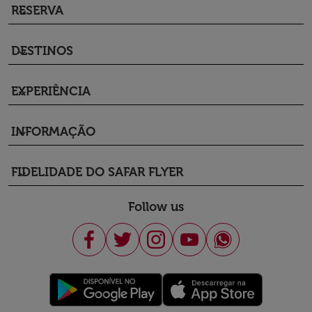
RESERVA
keyboard_arrow_down
DESTINOS
keyboard_arrow_down
EXPERIÊNCIA
keyboard_arrow_down
INFORMAÇÃO
keyboard_arrow_down
FIDELIDADE DO SAFAR FLYER
keyboard_arrow_down
Follow us