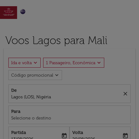

Voos Lagos para Mali
expand_more
expand_more
Ida e volta
1 Passageiro, Econômica
expand_more
Código promocional
De
close
Lagos (LOS), Nigéria
Para
Selecione o destino
Partida
Volta
today
today
fc-booking-departure-date-aria-label
fc-booking-return-date-aria-label