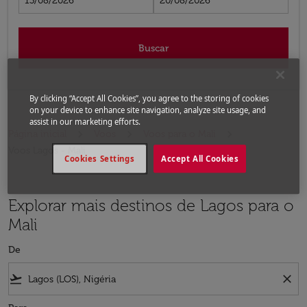
13/08/2026
20/08/2026
Buscar
By clicking “Accept All Cookies”, you agree to the storing of cookies
on your device to enhance site navigation, analyze site usage, and
assist in our marketing efforts.
Página inicial
Voos
Voos para o Mali
Voos Lagos - Mali
Cookies Settings
Accept All Cookies
Explorar mais destinos de Lagos para o
Mali
De
flight_takeoff
close