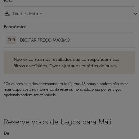
Para
flight_land
keyboard_arrow_down
Econômica
EUR
Não encontramos resultados que correspondem aos filtros escolhidos
Não encontramos resultados que correspondem aos
filtros escolhidos. Favor ajustar os critérios de busca.
*Os valores exibidos correspondem às últimas 48 horas e podem não estar
mais disponíveis no momento da reserva. Taxas adicionais por serviços
opcionais podem ser aplicáveis.
Reserve voos de Lagos para Mali
De