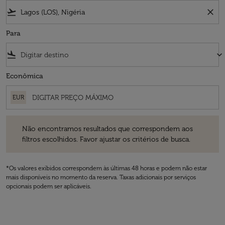
flight_takeoff
close
Para
flight_land
keyboard_arrow_down
Econômica
EUR
Não encontramos resultados que correspondem aos filtros escolhidos
Não encontramos resultados que correspondem aos
filtros escolhidos. Favor ajustar os critérios de busca.
*Os valores exibidos correspondem às últimas 48 horas e podem não estar
mais disponíveis no momento da reserva. Taxas adicionais por serviços
opcionais podem ser aplicáveis.