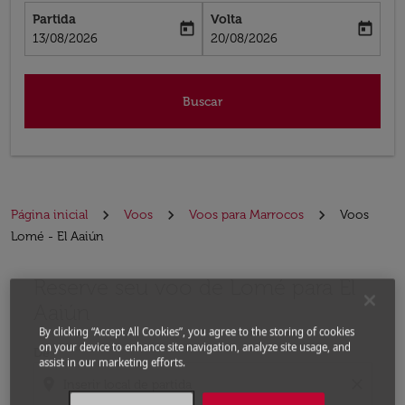
Partida
Volta
today
today
fc-booking-departure-date-aria-label
fc-booking-return-date-aria-label
13/08/2026
20/08/2026
Buscar
Página inicial
Voos
Voos para Marrocos
Voos
Lomé - El Aaiún
Reserve seu voo de Lomé para El
Experimente atualizar a rota (partida e/ou destino) ou 
Aaiún
By clicking “Accept All Cookies”, you agree to the storing of cookies
on your device to enhance site navigation, analyze site usage, and
De
assist in our marketing efforts.
location_on
close