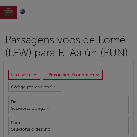

Passagens voos de Lomé
(LFW) para El Aaiún (EUN)
expand_more
expand_more
Ida e volta
1 Passageiro, Econômica
expand_more
Código promocional
De
Selecione a origem
Para
Selecione o destino