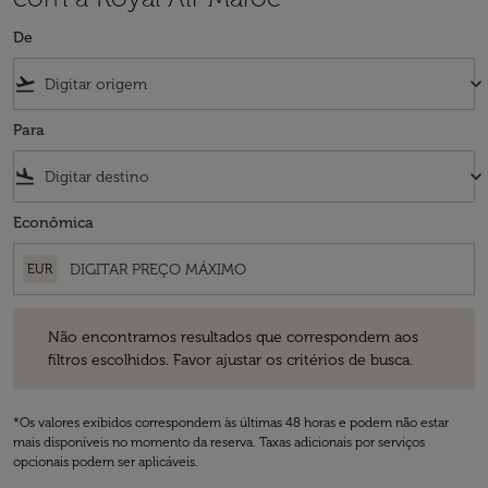
De
flight_takeoff
keyboard_arrow_down
Para
flight_land
keyboard_arrow_down
Econômica
EUR
Não encontramos resultados que correspondem aos filtros escolhidos
Não encontramos resultados que correspondem aos
filtros escolhidos. Favor ajustar os critérios de busca.
*Os valores exibidos correspondem às últimas 48 horas e podem não estar
mais disponíveis no momento da reserva. Taxas adicionais por serviços
opcionais podem ser aplicáveis.