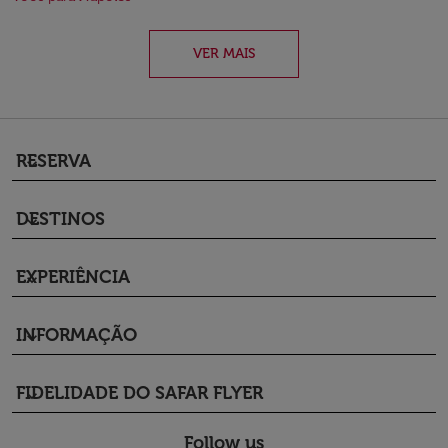
VER MAIS
RESERVA
keyboard_arrow_down
DESTINOS
keyboard_arrow_down
EXPERIÊNCIA
keyboard_arrow_down
INFORMAÇÃO
keyboard_arrow_down
FIDELIDADE DO SAFAR FLYER
keyboard_arrow_down
Follow us