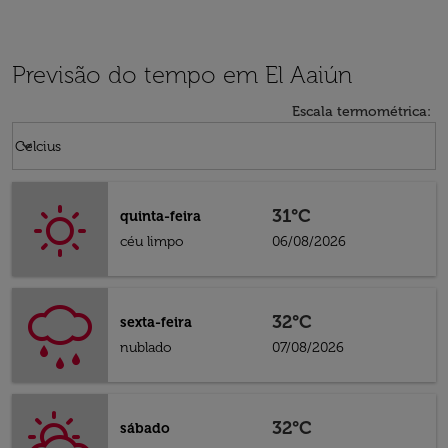
Previsão do tempo em El Aaiún
Escala termométrica
:
Weather unit option Celcius Selected
keyboard_arrow_down
Celcius
31°C
quinta-feira
céu limpo
06/08/2026
32°C
sexta-feira
nublado
07/08/2026
32°C
sábado