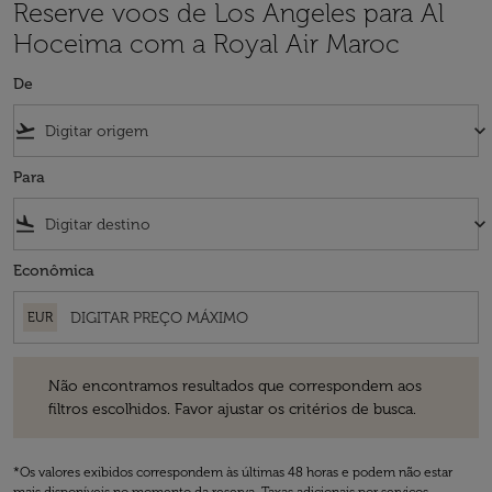
Reserve voos de Los Angeles para Al
Hoceima com a Royal Air Maroc
De
flight_takeoff
keyboard_arrow_down
Para
flight_land
keyboard_arrow_down
Econômica
EUR
Não encontramos resultados que correspondem aos filtros escolhidos
Não encontramos resultados que correspondem aos
filtros escolhidos. Favor ajustar os critérios de busca.
*Os valores exibidos correspondem às últimas 48 horas e podem não estar