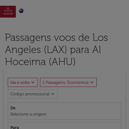

Passagens voos de Los
Angeles (LAX) para Al
Hoceima (AHU)
expand_more
expand_more
Ida e volta
1 Passageiro, Econômica
expand_more
Código promocional
De
Selecione a origem
Para