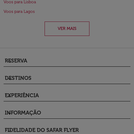
Voos para Lisboa
Voos para Lagos
VER MAIS
RESERVA
keyboard_arrow_down
DESTINOS
keyboard_arrow_down
EXPERIÊNCIA
keyboard_arrow_down
INFORMAÇÃO
keyboard_arrow_down
FIDELIDADE DO SAFAR FLYER
keyboard_arrow_down