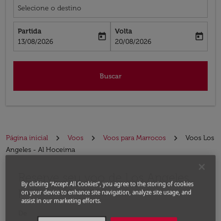
Selecione o destino
Partida
Volta
today
today
fc-booking-departure-date-aria-label
fc-booking-return-date-aria-label
13/08/2026
20/08/2026
Buscar
Página inicial
Voos
Voos para Marrocos
Voos Los
Angeles - Al Hoceima
Reserve seu voo de Los Angeles
Experimente atualizar a rota (partida e/ou destino) ou 
By clicking “Accept All Cookies”, you agree to the storing of cookies
para Al Hoceima
on your device to enhance site navigation, analyze site usage, and
assist in our marketing efforts.
De