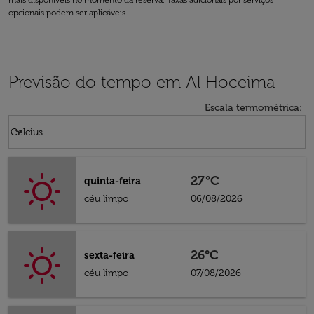
mais disponíveis no momento da reserva. Taxas adicionais por serviços
opcionais podem ser aplicáveis.
Previsão do tempo em Al Hoceima
Escala termométrica
:
Weather unit option Celcius Selected
keyboard_arrow_down
Celcius
27°C
quinta-feira
céu limpo
06/08/2026
26°C
sexta-feira
céu limpo
07/08/2026