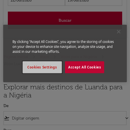
12/08/2026
19/08/2026
Buscar
By clicking “Accept All Cookies”, you agree to the storing of cookies
on your device to enhance site navigation, analyze site usage, and
assist in our marketing efforts.
Página inicial
Voos
Voos para a Nigéria
Voos Luanda - Nigéria
Cookies Settings
Accept All Cookies
Explorar mais destinos de Luanda para
a Nigéria
De
flight_takeoff
keyboard_arrow_down