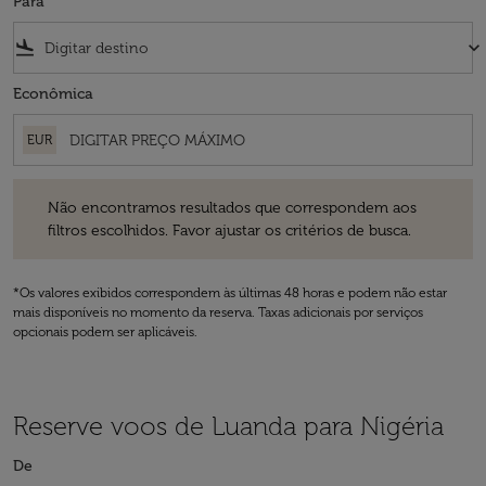
Para
flight_land
keyboard_arrow_down
Econômica
EUR
Não encontramos resultados que correspondem aos filtros escolhidos
Não encontramos resultados que correspondem aos
filtros escolhidos. Favor ajustar os critérios de busca.
*Os valores exibidos correspondem às últimas 48 horas e podem não estar
mais disponíveis no momento da reserva. Taxas adicionais por serviços
opcionais podem ser aplicáveis.
Reserve voos de Luanda para Nigéria
De