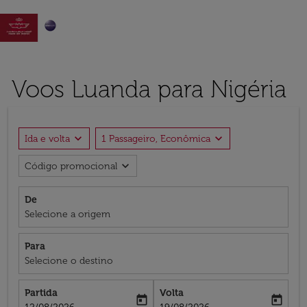

Voos Luanda para Nigéria
expand_more
expand_more
Ida e volta
1 Passageiro, Econômica
expand_more
Código promocional
De
Selecione a origem
Para
Selecione o destino
Partida
Volta
today
today
fc-booking-departure-date-aria-label
fc-booking-return-date-aria-label