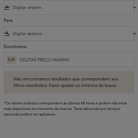
flight_takeoff
keyboard_arrow_down
Para
flight_land
keyboard_arrow_down
Econômica
EUR
Não encontramos resultados que correspondem aos filtros escolhidos
Não encontramos resultados que correspondem aos
filtros escolhidos. Favor ajustar os critérios de busca.
*Os valores exibidos correspondem às últimas 48 horas e podem não estar
mais disponíveis no momento da reserva. Taxas adicionais por serviços
opcionais podem ser aplicáveis.