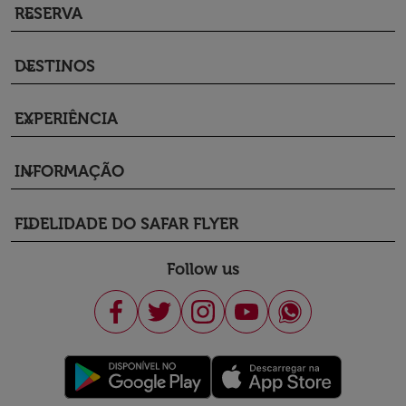
RESERVA
keyboard_arrow_down
DESTINOS
keyboard_arrow_down
EXPERIÊNCIA
keyboard_arrow_down
INFORMAÇÃO
keyboard_arrow_down
FIDELIDADE DO SAFAR FLYER
keyboard_arrow_down
Follow us