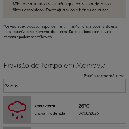
Não encontramos resultados que correspondem aos
filtros escolhidos. Favor ajustar os critérios de busca.
*Os valores exibidos correspondem às últimas 48 horas e podem não estar
mais disponíveis no momento da reserva. Taxas adicionais por serviços
opcionais podem ser aplicáveis.
Previsão do tempo em Monrovia
Escala termométrica
:
Weather unit option Celcius Selected
keyboard_arrow_down
Celcius
26°C
sexta-feira
chuva moderada
07/08/2026