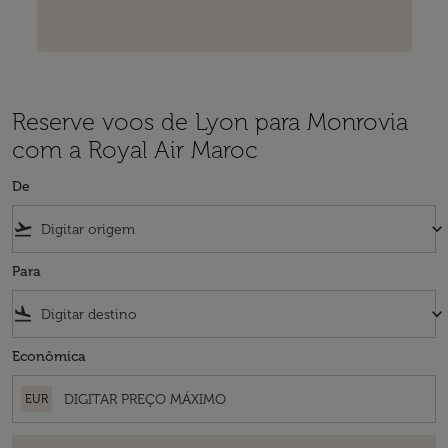
Reserve voos de Lyon para Monrovia
com a Royal Air Maroc
De
flight_takeoff
keyboard_arrow_down
Para
flight_land
keyboard_arrow_down
Econômica
EUR
Não encontramos resultados que correspondem aos filtros escolhidos