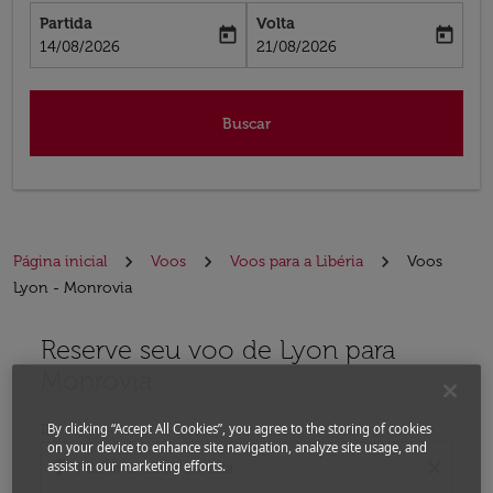
Partida
Volta
today
today
fc-booking-departure-date-aria-label
fc-booking-return-date-aria-label
14/08/2026
21/08/2026
Buscar
Página inicial
Voos
Voos para a Libéria
Voos
Lyon - Monrovia
Reserve seu voo de Lyon para
Experimente atualizar a rota (partida e/ou destino) ou 
Monrovia
De
By clicking “Accept All Cookies”, you agree to the storing of cookies
on your device to enhance site navigation, analyze site usage, and
location_on
close
assist in our marketing efforts.