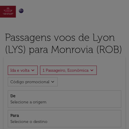

Passagens voos de Lyon
(LYS) para Monrovia (ROB)
expand_more
expand_more
Ida e volta
1 Passageiro, Econômica
expand_more
Código promocional
De
Selecione a origem
Para
Selecione o destino