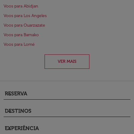
Voos para Abidjan
Voos para Los Angeles
Voos para Ouarzazate
Voos para Bamako
Voos para Lomé
VER MAIS
RESERVA
keyboard_arrow_down
DESTINOS
keyboard_arrow_down
EXPERIÊNCIA
keyboard_arrow_down