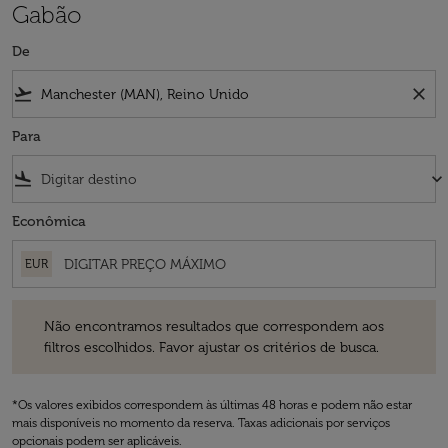
Gabão
De
flight_takeoff
close
Para
flight_land
keyboard_arrow_down
Econômica
EUR
Não encontramos resultados que correspondem aos filtros escolhidos
Não encontramos resultados que correspondem aos
filtros escolhidos. Favor ajustar os critérios de busca.
*Os valores exibidos correspondem às últimas 48 horas e podem não estar
mais disponíveis no momento da reserva. Taxas adicionais por serviços
opcionais podem ser aplicáveis.