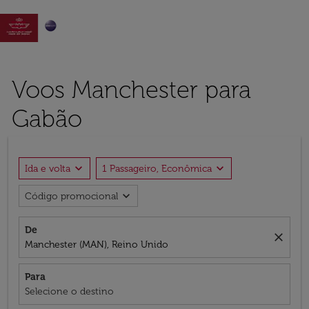

Voos Manchester para
Gabão
expand_more
expand_more
Ida e volta
1 Passageiro, Econômica
expand_more
Código promocional
De
close
Manchester (MAN), Reino Unido
Para
Selecione o destino