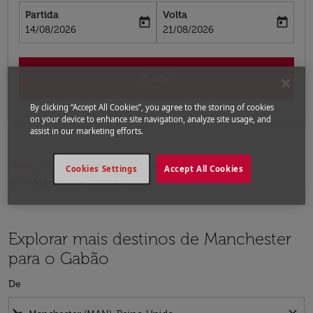
Partida
Volta
today
today
fc-booking-departure-date-aria-label
fc-booking-return-date-aria-label
14/08/2026
21/08/2026
Buscar
By clicking “Accept All Cookies”, you agree to the storing of cookies
on your device to enhance site navigation, analyze site usage, and
assist in our marketing efforts.
Página inicial
Voos
Voos para o Gabão
Cookies Settings
Accept All Cookies
Voos Manchester - Gabão
Explorar mais destinos de Manchester
para o Gabão
De