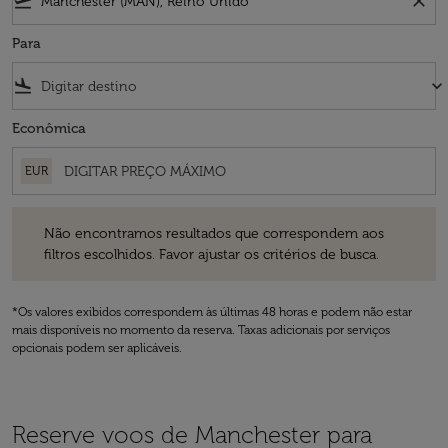
flight_takeoff
close
Para
flight_land
keyboard_arrow_down
Econômica
EUR
Não encontramos resultados que correspondem aos filtros escolhidos
Não encontramos resultados que correspondem aos
filtros escolhidos. Favor ajustar os critérios de busca.
*Os valores exibidos correspondem às últimas 48 horas e podem não estar
mais disponíveis no momento da reserva. Taxas adicionais por serviços
opcionais podem ser aplicáveis.
Reserve voos de Manchester para