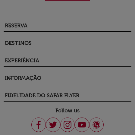
RESERVA
keyboard_arrow_down
DESTINOS
keyboard_arrow_down
EXPERIÊNCIA
keyboard_arrow_down
INFORMAÇÃO
keyboard_arrow_down
FIDELIDADE DO SAFAR FLYER
keyboard_arrow_down
Follow us