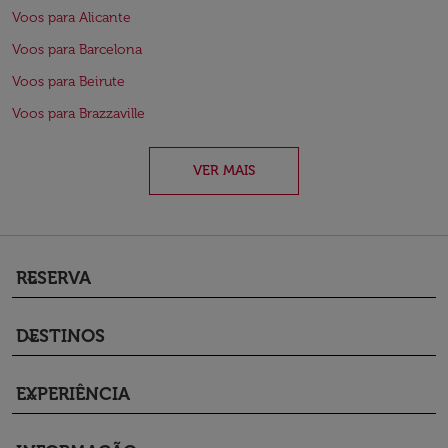
Voos para Alicante
Voos para Barcelona
Voos para Beirute
Voos para Brazzaville
VER MAIS
RESERVA
keyboard_arrow_down
DESTINOS
keyboard_arrow_down
EXPERIÊNCIA
keyboard_arrow_down