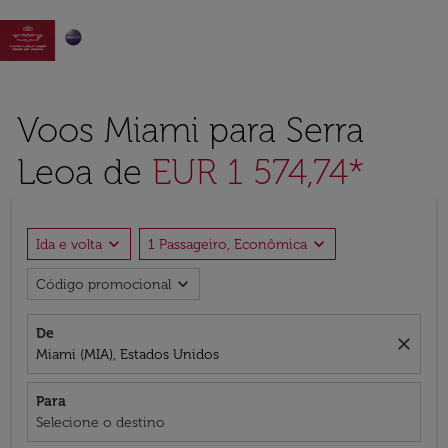

Voos Miami para Serra
Leoa de
EUR 1 574,74*
expand_more
expand_more
Ida e volta
1 Passageiro, Econômica
expand_more
Código promocional
De
close
Miami (MIA), Estados Unidos
Para
Selecione o destino