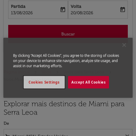
Partida
Volta
today
today
fc-booking-departure-date-aria-label
fc-booking-return-date-aria-label
13/08/2026
20/08/2026
Buscar
By clicking “Accept All Cookies”, you agree to the storing of cookies
on your device to enhance site navigation, analyze site usage, and
assist in our marketing efforts.
Página inicial
Voos
Voos para Serra Leoa
Voos Miami - Serra Leoa
Cookies Settings
Accept All Cookies
Explorar mais destinos de Miami para
Serra Leoa
De