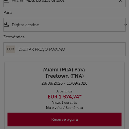
flight_takeoff
close
Para
flight_land
keyboard_arrow_down
Econômica
EUR
Miami (MIA)
Para
Freetown (FNA)
28/08/2026 - 11/09/2026
A partir de
EUR 1 574,74
*
Visto: 1 dia atrás
Ida e volta
/
Econômica
Reserve agora