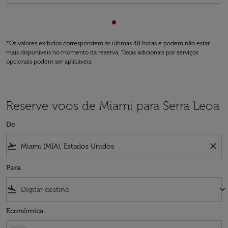
Mostrando de cmp-paginatio
*Os valores exibidos correspondem às últimas 48 horas e podem não estar
mais disponíveis no momento da reserva. Taxas adicionais por serviços
opcionais podem ser aplicáveis.
Reserve voos de Miami para Serra Leoa
De
flight_takeoff
close
Para
flight_land
keyboard_arrow_down
Econômica