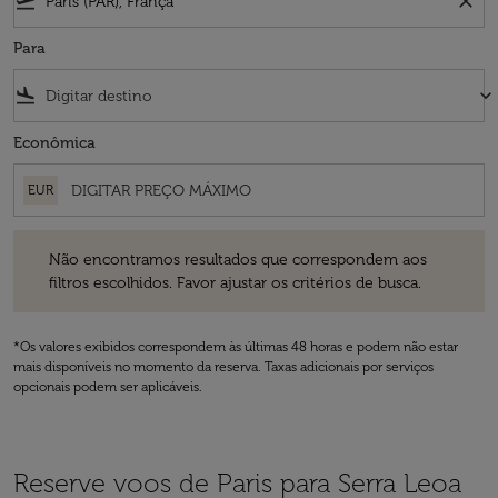
flight_takeoff
close
Para
flight_land
keyboard_arrow_down
Econômica
EUR
Não encontramos resultados que correspondem aos filtros escolhidos
Não encontramos resultados que correspondem aos
filtros escolhidos. Favor ajustar os critérios de busca.
*Os valores exibidos correspondem às últimas 48 horas e podem não estar
mais disponíveis no momento da reserva. Taxas adicionais por serviços
opcionais podem ser aplicáveis.
Reserve voos de Paris para Serra Leoa