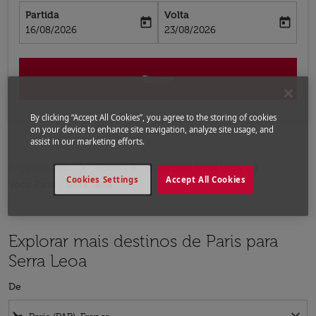
Partida
Volta
today
today
fc-booking-departure-date-aria-label
fc-booking-return-date-aria-label
16/08/2026
23/08/2026
Buscar
By clicking “Accept All Cookies”, you agree to the storing of cookies
on your device to enhance site navigation, analyze site usage, and
assist in our marketing efforts.
Página inicial
Voos
Voos para Serra Leoa
Cookies Settings
Accept All Cookies
Voos Paris - Serra Leoa
Explorar mais destinos de Paris para
Serra Leoa
De