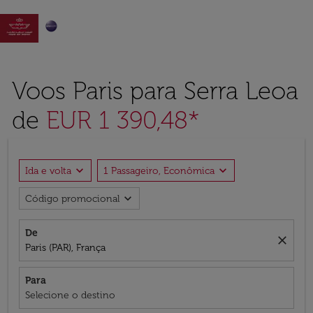

Voos Paris para Serra Leoa
de
EUR 1 390,48*
expand_more
expand_more
Ida e volta
1 Passageiro, Econômica
expand_more
Código promocional
De
close
Paris (PAR), França
Para
Selecione o destino