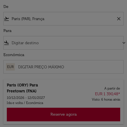
De
flight_takeoff
close
Para
flight_land
keyboard_arrow_down
Econômica
EUR
Paris (ORY)
Para
A partir de
Freetown (FNA)
EUR 1 390,48
*
10/12/2026 - 12/01/2027
Visto: 6 horas atrás
Ida e volta
/
Econômica
Reserve agora