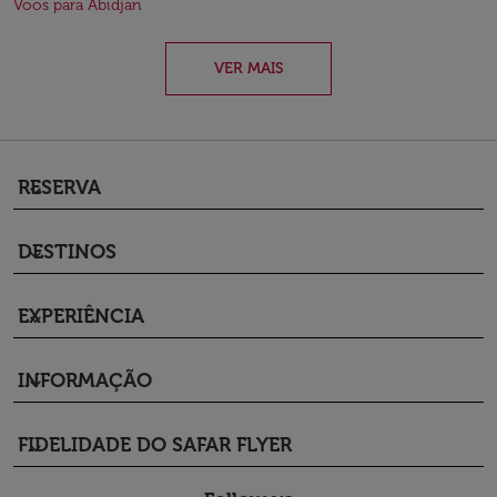
Voos para Abidjan
VER MAIS
RESERVA
keyboard_arrow_down
DESTINOS
keyboard_arrow_down
EXPERIÊNCIA
keyboard_arrow_down
INFORMAÇÃO
keyboard_arrow_down
FIDELIDADE DO SAFAR FLYER
keyboard_arrow_down