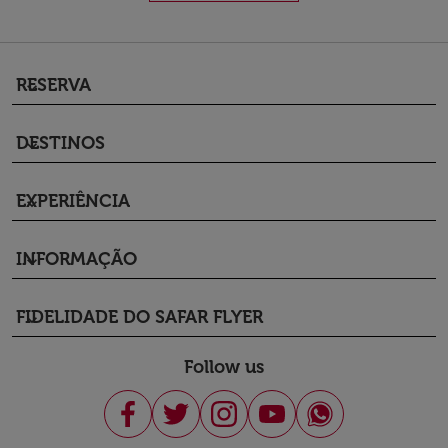
RESERVA
keyboard_arrow_down
DESTINOS
keyboard_arrow_down
EXPERIÊNCIA
keyboard_arrow_down
INFORMAÇÃO
keyboard_arrow_down
FIDELIDADE DO SAFAR FLYER
keyboard_arrow_down
Follow us