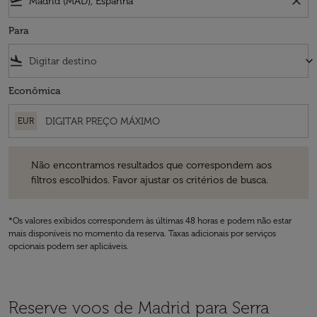
flight_takeoff
close
Para
flight_land
keyboard_arrow_down
Econômica
EUR
Não encontramos resultados que correspondem aos filtros escolhidos
Não encontramos resultados que correspondem aos
filtros escolhidos. Favor ajustar os critérios de busca.
*Os valores exibidos correspondem às últimas 48 horas e podem não estar
mais disponíveis no momento da reserva. Taxas adicionais por serviços
opcionais podem ser aplicáveis.
Reserve voos de Madrid para Serra