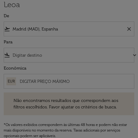
Leoa
De
flight_takeoff
close
Para
flight_land
keyboard_arrow_down
Econômica
EUR
Não encontramos resultados que correspondem aos filtros escolhidos
Não encontramos resultados que correspondem aos
filtros escolhidos. Favor ajustar os critérios de busca.
*Os valores exibidos correspondem às últimas 48 horas e podem não estar
mais disponíveis no momento da reserva. Taxas adicionais por serviços
opcionais podem ser aplicáveis.