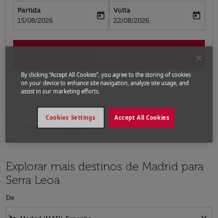
Partida
Volta
today
today
fc-booking-departure-date-aria-label
fc-booking-return-date-aria-label
15/08/2026
22/08/2026
Buscar
By clicking “Accept All Cookies”, you agree to the storing of cookies
on your device to enhance site navigation, analyze site usage, and
assist in our marketing efforts.
Página inicial
Voos
Voos para Serra Leoa
Cookies Settings
Accept All Cookies
Voos Madrid - Serra Leoa
Explorar mais destinos de Madrid para
Serra Leoa
De