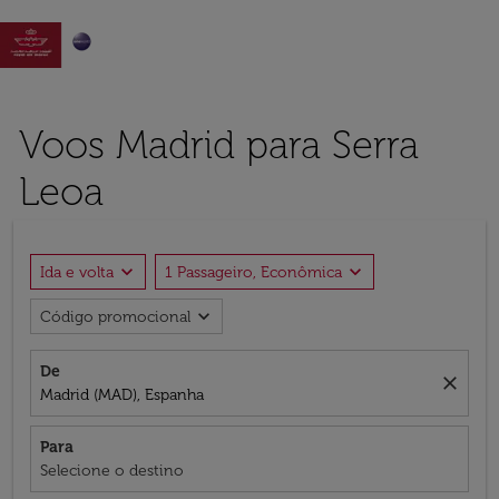

Voos Madrid para Serra
Leoa
expand_more
expand_more
Ida e volta
1 Passageiro, Econômica
expand_more
Código promocional
De
close
Madrid (MAD), Espanha
Para
Selecione o destino