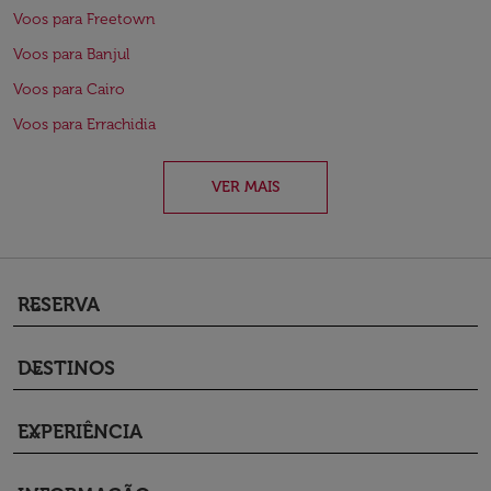
Voos para Freetown
Voos para Banjul
Voos para Cairo
Voos para Errachidia
VER MAIS
RESERVA
keyboard_arrow_down
DESTINOS
keyboard_arrow_down
EXPERIÊNCIA
keyboard_arrow_down