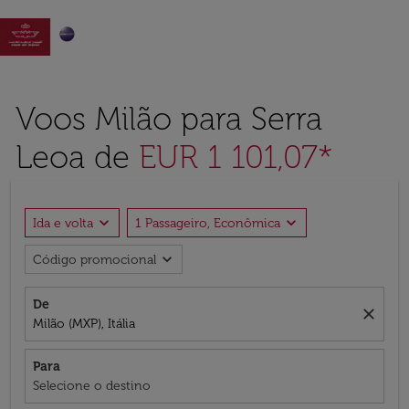

Voos Milão para Serra
Leoa de
EUR 1 101,07*
expand_more
expand_more
Ida e volta
1 Passageiro, Econômica
expand_more
Código promocional
De
close
Milão (MXP), Itália
Para
Selecione o destino