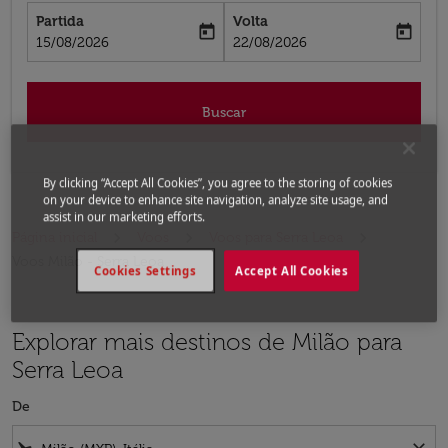
Partida
Volta
today
today
fc-booking-departure-date-aria-label
fc-booking-return-date-aria-label
15/08/2026
22/08/2026
Buscar
By clicking “Accept All Cookies”, you agree to the storing of cookies
on your device to enhance site navigation, analyze site usage, and
assist in our marketing efforts.
Página inicial
Voos
Voos para Serra Leoa
Voos Milão - Serra Leoa
Cookies Settings
Accept All Cookies
Explorar mais destinos de Milão para
Serra Leoa
De