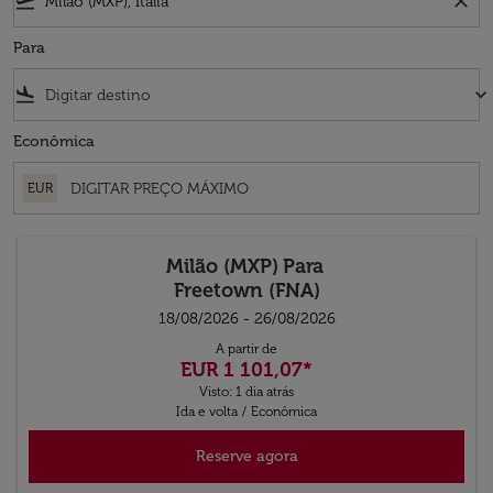
flight_takeoff
close
Para
flight_land
keyboard_arrow_down
Econômica
EUR
Milão (MXP)
Para
Freetown (FNA)
18/08/2026 - 26/08/2026
A partir de
EUR 1 101,07
*
Visto: 1 dia atrás
Ida e volta
/
Econômica
Reserve agora