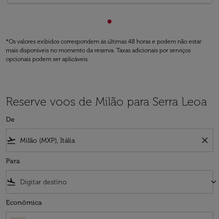
Mostrando de cmp-paginatio
*Os valores exibidos correspondem às últimas 48 horas e podem não estar
mais disponíveis no momento da reserva. Taxas adicionais por serviços
opcionais podem ser aplicáveis.
Reserve voos de Milão para Serra Leoa
De
flight_takeoff
close
Para
flight_land
keyboard_arrow_down
Econômica