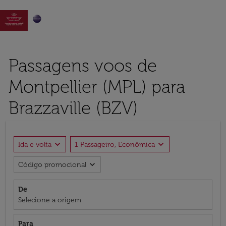

Passagens voos de
Montpellier (MPL) para
Brazzaville (BZV)
expand_more
expand_more
Ida e volta
1 Passageiro, Econômica
expand_more
Código promocional
De
Selecione a origem
Para