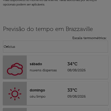
mais disponíveis no momento da reserva. Taxas adicionais por serviços
opcionais podem ser aplicáveis.
Previsão do tempo em Brazzaville
Escala termométrica
:
Weather unit option Celcius Selected
keyboard_arrow_down
Celcius
34°C
sábado
nuvens dispersas
08/08/2026
33°C
domingo
céu limpo
09/08/2026