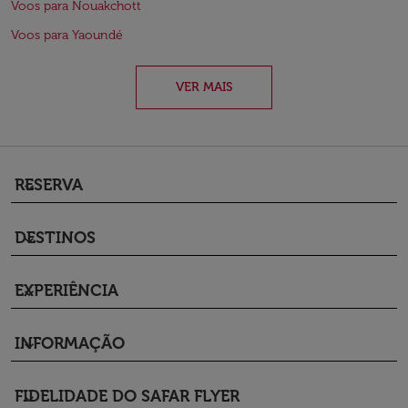
Voos para Nouakchott
Voos para Yaoundé
VER MAIS
RESERVA
keyboard_arrow_down
DESTINOS
keyboard_arrow_down
EXPERIÊNCIA
keyboard_arrow_down
INFORMAÇÃO
keyboard_arrow_down
FIDELIDADE DO SAFAR FLYER
keyboard_arrow_down