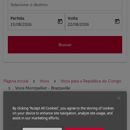
Selecione o destino
Partida
Volta
today
today
fc-booking-departure-date-aria-label
fc-booking-return-date-aria-label
15/08/2026
22/08/2026
Buscar
Página inicial
Voos
Voos para a República do Congo
Voos Montpellier - Brazzaville
Reserve seu voo de Montpellier
Experimente atualizar a rota (partida e/ou destino) ou 
By clicking “Accept All Cookies”, you agree to the storing of cookies
para Brazzaville
on your device to enhance site navigation, analyze site usage, and
assist in our marketing efforts.
De