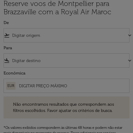
Reserve voos de Montpellier para
Brazzaville com a Royal Air Maroc
De
flight_takeoff
keyboard_arrow_down
Para
flight_land
keyboard_arrow_down
Econômica
EUR
Não encontramos resultados que correspondem aos filtros escolhidos
Não encontramos resultados que correspondem aos
filtros escolhidos. Favor ajustar os critérios de busca.
*Os valores exibidos correspondem às últimas 48 horas e podem não estar