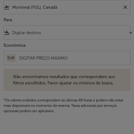
flight_takeoff
close
Para
flight_land
keyboard_arrow_down
Econômica
EUR
Não encontramos resultados que correspondem aos filtros escolhidos
Não encontramos resultados que correspondem aos
filtros escolhidos. Favor ajustar os critérios de busca.
*Os valores exibidos correspondem às últimas 48 horas e podem não estar
mais disponíveis no momento da reserva. Taxas adicionais por serviços
opcionais podem ser aplicáveis.