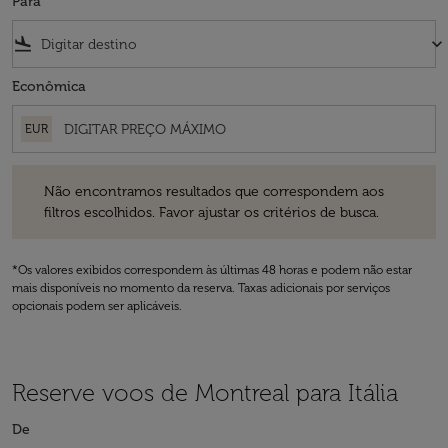
Para
flight_land
keyboard_arrow_down
Econômica
EUR
Não encontramos resultados que correspondem aos filtros escolhidos
Não encontramos resultados que correspondem aos
filtros escolhidos. Favor ajustar os critérios de busca.
*Os valores exibidos correspondem às últimas 48 horas e podem não estar
mais disponíveis no momento da reserva. Taxas adicionais por serviços
opcionais podem ser aplicáveis.
Reserve voos de Montreal para Itália
De