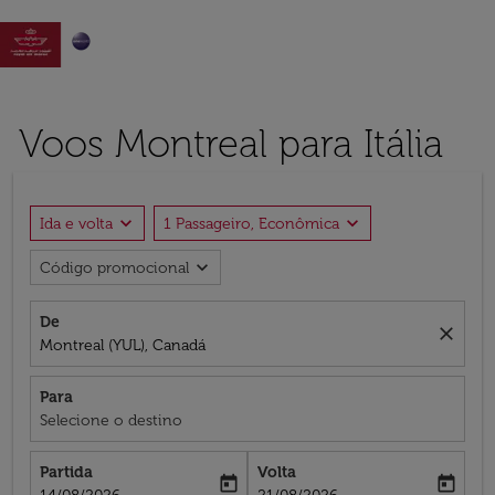

Voos Montreal para Itália
expand_more
expand_more
Ida e volta
1 Passageiro, Econômica
expand_more
Código promocional
De
close
Montreal (YUL), Canadá
Para
Selecione o destino
Partida
Volta
today
today
fc-booking-departure-date-aria-label
fc-booking-return-date-aria-label