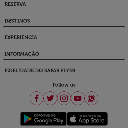
RESERVA
keyboard_arrow_down
DESTINOS
keyboard_arrow_down
EXPERIÊNCIA
keyboard_arrow_down
INFORMAÇÃO
keyboard_arrow_down
FIDELIDADE DO SAFAR FLYER
keyboard_arrow_down
Follow us