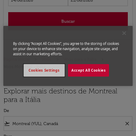
14/08/2026
21/08/2026
Buscar
By clicking “Accept All Cookies”, you agree to the storing of cookies
on your device to enhance site navigation, analyze site usage, and
assist in our marketing efforts.
Página inicial
Voos
Voos para a Itália
Voos Montreal - Itália
Cookies Settings
Accept All Cookies
Explorar mais destinos de Montreal
para a Itália
De
flight_takeoff
close