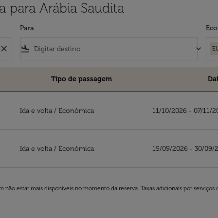
 para Arábia Saudita
Para
Eco
close
flight_land
keyboard_arrow_down
E
Tipo de passagem
Da
ita
Ida e volta
/
Econômica
11/10/2026 - 07/11/2
Ida e volta
/
Econômica
15/09/2026 - 30/09/
 não estar mais disponíveis no momento da reserva. Taxas adicionais por serviços 