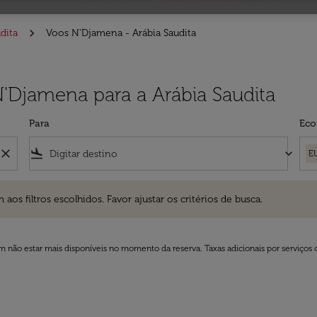
dita
Voos N'Djamena - Arábia Saudita
N'Djamena para a Arábia Saudita
Para
Eco
close
flight_land
keyboard_arrow_down
E
ros escolhidos. Favor ajustar os critérios de busca.
 filtros escolhidos. Favor ajustar os critérios de busca.
 não estar mais disponíveis no momento da reserva. Taxas adicionais por serviços 