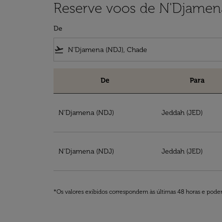
Reserve voos de N'Djamena
De
flight_takeoff
De
Para
Reserve voos de N'Djamena para Arábia Saud
N'Djamena (NDJ)
Jeddah (JED)
N'Djamena (NDJ)
Jeddah (JED)
*Os valores exibidos correspondem às últimas 48 horas e podem