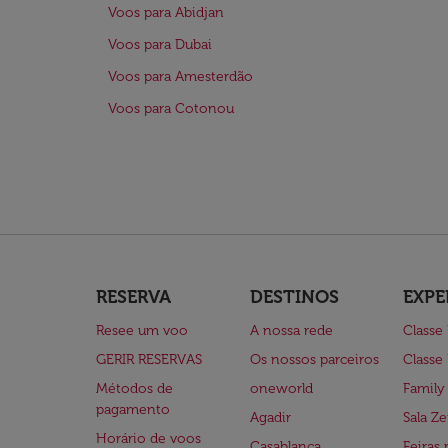
Voos para Abidjan
Voos para Dubai
Voos para Amesterdão
Voos para Cotonou
RESERVA
DESTINOS
EXPE
Resee um voo
A nossa rede
Classe
GERIR RESERVAS
Os nossos parceiros
Classe
Métodos de
oneworld
Family
pagamento
Agadir
Sala Ze
Horário de voos
Casablanca
Feiras 