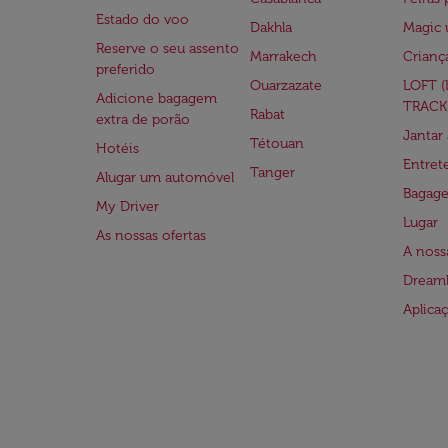
Estado do voo
Dakhla
Magic 
Reserve o seu assento
Marrakech
Crianç
preferido
Ouarzazate
LOFT 
Adicione bagagem
TRACK
Rabat
extra de porão
Jantar
Tétouan
Hotéis
Entre
Tanger
Alugar um automóvel
Bagag
My Driver
Lugar
As nossas ofertas
A noss
Dreaml
Aplica