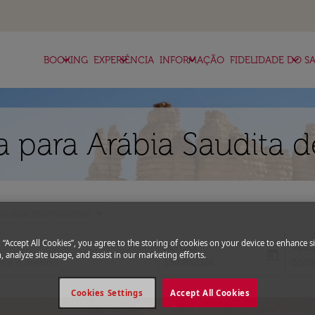
keyboard_arrow_down
keyboard_arrow_down
keyboard_arrow_down
keyboard_arrow_down
BOOKING
EXPERIÊNCIA
INFORMAÇÃO
FIDELIDADE DO SA
 para Arábia Saudita 
expand_more
Código promocional
g “Accept All Cookies”, you agree to the storing of cookies on your device to enhance si
Partida
Volt
today
, analyze site usage, and assist in our marketing efforts.
fc-booking-departure-date-aria-l
fc-bo
13/08/2026
20/0
Cookies Settings
Accept All Cookies