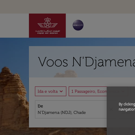
Voos N'Djamena
expand_more
expand_more
Ida e volta
1 Passageiro, Econômica
By clickin
De
Para
close
navigation