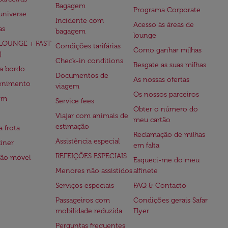
Bagagem
Programa Corporate
universe
Incidente com
Acesso às áreas de
as
bagagem
lounge
(LOUNGE + FAST
Condições tarifárias
Como ganhar milhas
)
Check-in conditions
Resgate as suas milhas
 a bordo
Documentos de
As nossas ofertas
tenimento
viagem
Os nossos parceiros
em
Service fees
Obter o número do
Viajar com animais de
meu cartão
estimação
a frota
Reclamação de milhas
Assistência especial
iner
em falta
REFEIÇÕES ESPECIAIS
ção móvel
Esqueci-me do meu
Menores não assistidos
alfinete
Serviços especiais
FAQ & Contacto
Passageiros com
Condições gerais Safar
mobilidade reduzida
Flyer
Perguntas frequentes