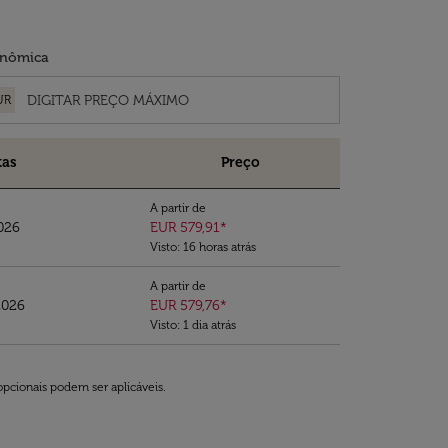
nômica
UR
tas
Preço
A partir de
026
EUR 579,91
*
Visto: 16 horas atrás
A partir de
2026
EUR 579,76
*
Visto: 1 dia atrás
opcionais podem ser aplicáveis.