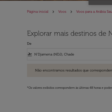
Página inicial
Voos
Voos para a Arábia Sau
Explorar mais destinos de 
De
flight_takeoff
Não encontramos resultados que correspondem aos filt
Não encontramos resultados que correspondem aos
*Os valores exibidos correspondem às últimas 48 horas e podem