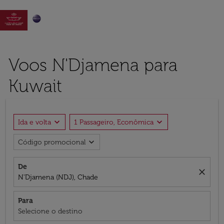

Voos N'Djamena para
Kuwait
expand_more
expand_more
Ida e volta
1 Passageiro, Econômica
expand_more
Código promocional
De
close
N'Djamena (NDJ), Chade
Para
Selecione o destino