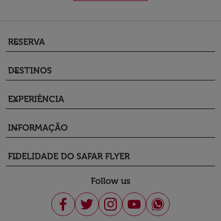
RESERVA
keyboard_arrow_down
DESTINOS
keyboard_arrow_down
EXPERIÊNCIA
keyboard_arrow_down
INFORMAÇÃO
keyboard_arrow_down
FIDELIDADE DO SAFAR FLYER
keyboard_arrow_down
Follow us