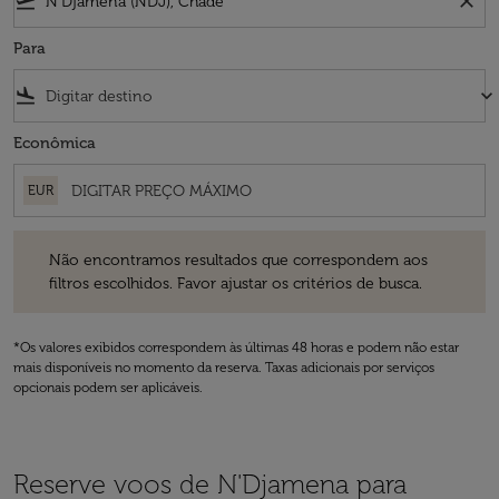
flight_takeoff
close
Para
flight_land
keyboard_arrow_down
Econômica
EUR
Não encontramos resultados que correspondem aos filtros escolhidos
Não encontramos resultados que correspondem aos
filtros escolhidos. Favor ajustar os critérios de busca.
*Os valores exibidos correspondem às últimas 48 horas e podem não estar
mais disponíveis no momento da reserva. Taxas adicionais por serviços
opcionais podem ser aplicáveis.
Reserve voos de N'Djamena para