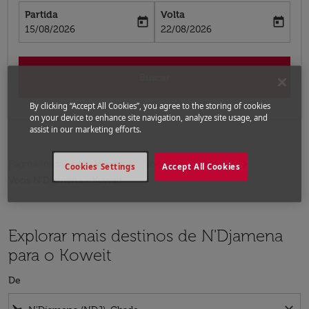
Partida
Volta
today
today
fc-booking-departure-date-aria-label
fc-booking-return-date-aria-label
15/08/2026
22/08/2026
Buscar
By clicking “Accept All Cookies”, you agree to the storing of cookies
on your device to enhance site navigation, analyze site usage, and
assist in our marketing efforts.
Página inicial
Voos
Voos para o Koweit
Cookies Settings
Accept All Cookies
Voos N'Djamena - Kuwait
Explorar mais destinos de N'Djamena
para o Koweit
De