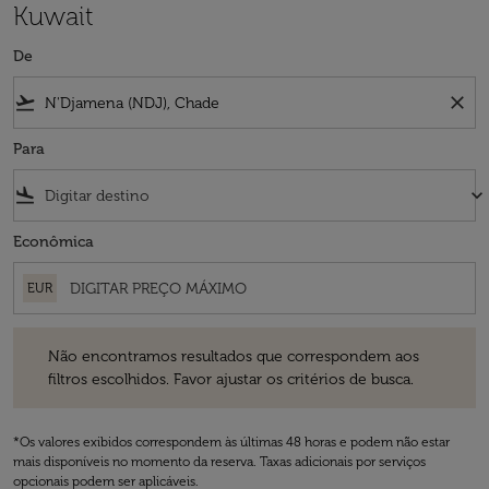
Kuwait
De
flight_takeoff
close
Para
flight_land
keyboard_arrow_down
Econômica
EUR
Não encontramos resultados que correspondem aos filtros escolhidos
Não encontramos resultados que correspondem aos
filtros escolhidos. Favor ajustar os critérios de busca.
*Os valores exibidos correspondem às últimas 48 horas e podem não estar
mais disponíveis no momento da reserva. Taxas adicionais por serviços
opcionais podem ser aplicáveis.