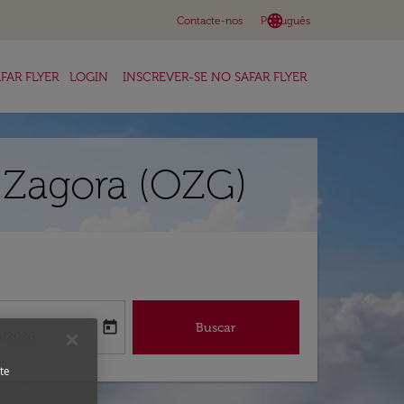
language
keyboard_arrow_down
Contacte-nos
Português
FAR FLYER
LOGIN
INSCREVER-SE NO SAFAR FLYER
 Zagora (OZG)
a
today
Buscar
abel
oking-return-date-aria-label
8/2026
te