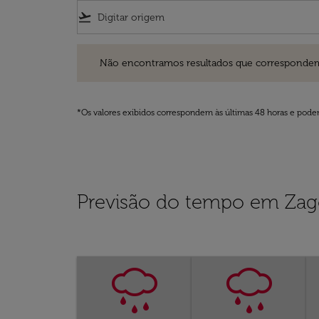
flight_takeoff
Não encontramos resultados que correspondem aos filt
Não encontramos resultados que correspondem aos
*Os valores exibidos correspondem às últimas 48 horas e podem
Previsão do tempo em Zag