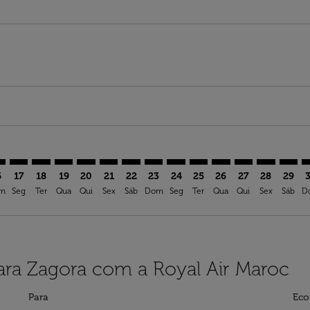
imer. Ver ofertas
sclaimer. Ver ofertas
s-disclaimer. Ver ofertas
ffers-disclaimer. Ver ofertas
iew-offers-disclaimer. Ver ofertas
mp-view-offers-disclaimer. Ver ofertas
G: cmp-view-offers-disclaimer. Ver ofertas
M–OZG: cmp-view-offers-disclaimer. Ver ofertas
NIM–OZG: cmp-view-offers-disclaimer. Ver ofertas
NIM–OZG: cmp-view-offers-disclaimer. Ver ofertas
NIM–OZG: cmp-view-offers-disclaimer. Ver oferta
NIM–OZG: cmp-view-offers-disclaimer. Ver o
NIM–OZG: cmp-view-offers-disclaimer. V
NIM–OZG: cmp-view-offers-disclaime
NIM–OZG: cmp-view-offers-discl
NIM–OZG: cmp-view-offers-d
NIM–OZG: cmp-view-offe
NIM–OZG: cmp-view-
NIM–OZG: cmp-v
NIM–OZG: 
NIM–O
N
6
17
18
19
20
21
22
23
24
25
26
27
28
29
m
Seg
Ter
Qua
Qui
Sex
Sáb
Dom
Seg
Ter
Qua
Qui
Sex
Sáb
D
ra Zagora com a Royal Air Maroc
Para
Eco