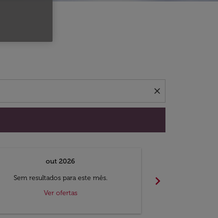
 ofertas.
close
out 2026
chevron_right
Sem resultados para este mês.
Sem result
Ver ofertas
V