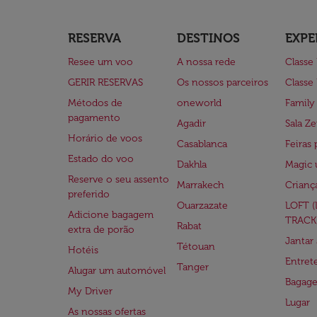
RESERVA
DESTINOS
EXPE
Resee um voo
A nossa rede
Classe
GERIR RESERVAS
Os nossos parceiros
Classe
Métodos de
oneworld
Family
pagamento
Agadir
Sala Ze
Horário de voos
Casablanca
Feiras 
Estado do voo
Dakhla
Magic 
Reserve o seu assento
Marrakech
Crianç
preferido
Ouarzazate
LOFT 
Adicione bagagem
TRACK
Rabat
extra de porão
Jantar
Tétouan
Hotéis
Entre
Tanger
Alugar um automóvel
Bagag
My Driver
Lugar
As nossas ofertas