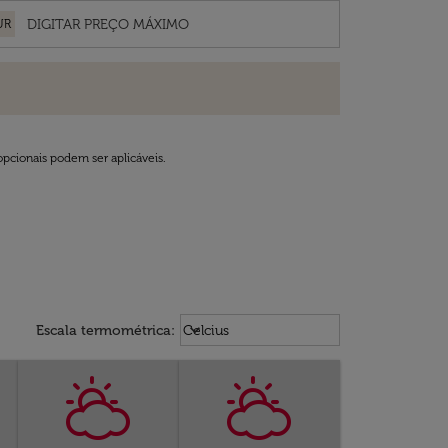
UR
opcionais podem ser aplicáveis.
Weather unit option Celcius Select
keyboard_arrow_down
Escala termométrica
:
Celcius