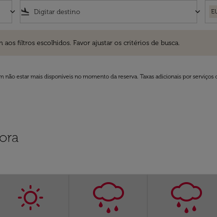
keyboard_arrow_down
flight_land
keyboard_arrow_down
E
ros escolhidos. Favor ajustar os critérios de busca.
 filtros escolhidos. Favor ajustar os critérios de busca.
 não estar mais disponíveis no momento da reserva. Taxas adicionais por serviços 
ora