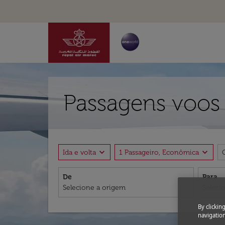
Passagens voos
expand_more
expand_more
Ida e volta
1 Passageiro, Econômica
De
Para
By clickin
navigation