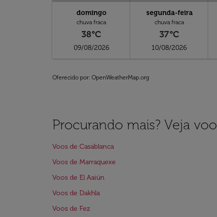
domingo
segunda-feira
chuva fraca
chuva fraca
38°C
37°C
09/08/2026
10/08/2026
Oferecido por
: OpenWeatherMap.org
Procurando mais? Veja voo
Voos de Casablanca
Voos de Marraquexe
Voos de El Aaiún
Voos de Dakhla
Voos de Fez