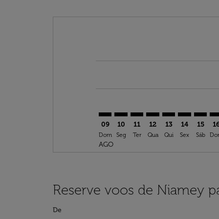
Displaying fares for agosto-2026
NIM–OZG: cmp-view-offers-discla
NIM–OZG: cmp-view-offers-di
NIM–OZG: cmp-view-offer
NIM–OZG: cmp-view-o
NIM–OZG: cmp-v
NIM–OZG: c
NIM–OZ
NI
09
10
11
12
13
14
15
1
Dom
Seg
Ter
Qua
Qui
Sex
Sáb
Do
AGO
Reserve voos de Niamey pa
De