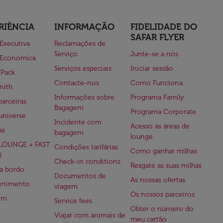
RIÊNCIA
INFORMAÇÃO
FIDELIDADE DO
SAFAR FLYER
 Executiva
Reclamações de
Serviço
Junte-se a nós
 Económica
Serviços especiais
Iniciar sessão
 Pack
Contacte-nos
Como Funciona
nith
Informações sobre
Programa Family
parceiras
Bagagem
Programa Corporate
universe
Incidente com
Acesso às áreas de
as
bagagem
lounge
(LOUNGE + FAST
Condições tarifárias
Como ganhar milhas
)
Check-in conditions
Resgate as suas milhas
 a bordo
Documentos de
As nossas ofertas
tenimento
viagem
Os nossos parceiros
em
Service fees
Obter o número do
Viajar com animais de
meu cartão