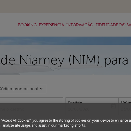
keyboard_arrow_down
keyboard_arrow_down
keyboard_arrow_down
keyboard_arrow_down
BOOKING
EXPERIÊNCIA
INFORMAÇÃO
FIDELIDADE DO SA
 de Niamey (NIM) para
expand_more
Código promocional
Partida
Volt
today
fc-booking-departure-date-aria-l
fc-bo
16/08/2026
23/0
g “Accept All Cookies”, you agree to the storing of cookies on your device to enhance si
, analyze site usage, and assist in our marketing efforts.