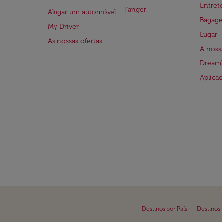
Entre
Tanger
Alugar um automóvel
Bagag
My Driver
Lugar
As nossas ofertas
A noss
Dreaml
Aplica
|
Destinos por País
Destinos