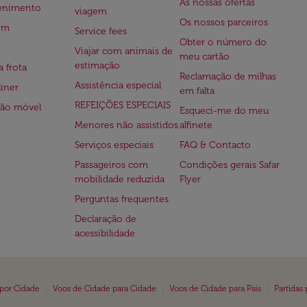
As nossas ofertas
tenimento
viagem
Os nossos parceiros
em
Service fees
Obter o número do
Viajar com animais de
meu cartão
estimação
a frota
Reclamação de milhas
Assistência especial
iner
em falta
REFEIÇÕES ESPECIAIS
ção móvel
Esqueci-me do meu
Menores não assistidos
alfinete
Serviços especiais
FAQ & Contacto
Passageiros com
Condições gerais Safar
mobilidade reduzida
Flyer
Perguntas frequentes
Declaração de
acessibilidade
|
|
|
 por Cidade
Voos de Cidade para Cidade
Voos de Cidade para País
Partidas