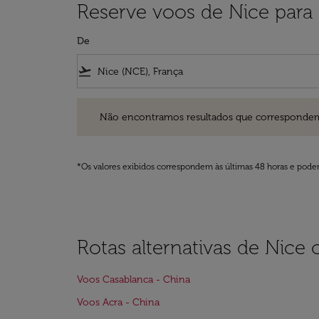
Reserve voos de Nice para
De
flight_takeoff
Não encontramos resultados que correspondem aos filt
Não encontramos resultados que correspondem aos
*Os valores exibidos correspondem às últimas 48 horas e podem
Rotas alternativas de Nice 
Voos Casablanca - China
Voos Acra - China