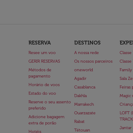
RESERVA
DESTINOS
EXPE
Resee um voo
A nossa rede
Classe
GERIR RESERVAS
Os nossos parceiros
Classe
Métodos de
oneworld
Family
pagamento
Agadir
Sala Ze
Horário de voos
Casablanca
Feiras 
Estado do voo
Dakhla
Magic 
Reserve o seu assento
Marrakech
Crianç
preferido
Ouarzazate
LOFT 
Adicione bagagem
TRACK
Rabat
extra de porão
Jantar
Tétouan
Hotéis