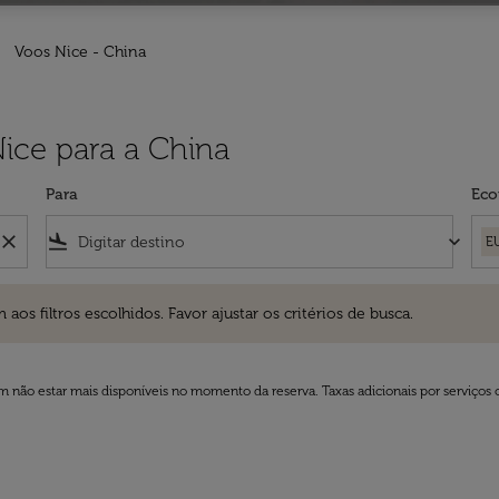
Voos Nice - China
Nice para a China
Para
Eco
close
flight_land
keyboard_arrow_down
E
ros escolhidos. Favor ajustar os critérios de busca.
 filtros escolhidos. Favor ajustar os critérios de busca.
 não estar mais disponíveis no momento da reserva. Taxas adicionais por serviços 