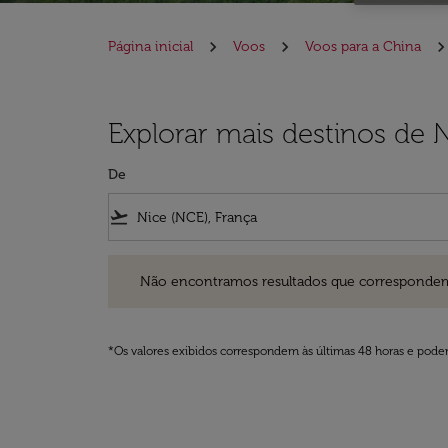
Página inicial
Voos
Voos para a China
Explorar mais destinos de 
De
flight_takeoff
Não encontramos resultados que correspondem aos filt
Não encontramos resultados que correspondem aos
*Os valores exibidos correspondem às últimas 48 horas e podem