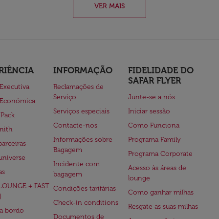
VER MAIS
RIÊNCIA
INFORMAÇÃO
FIDELIDADE DO
SAFAR FLYER
 Executiva
Reclamações de
Serviço
Junte-se a nós
 Económica
Serviços especiais
Iniciar sessão
 Pack
Contacte-nos
Como Funciona
nith
Informações sobre
Programa Family
parceiras
Bagagem
Programa Corporate
universe
Incidente com
Acesso às áreas de
as
bagagem
lounge
(LOUNGE + FAST
Condições tarifárias
Como ganhar milhas
)
Check-in conditions
Resgate as suas milhas
 a bordo
Documentos de