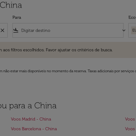
 China
Para
Eco
close
flight_land
keyboard_arrow_down
E
ros escolhidos. Favor ajustar os critérios de busca.
 filtros escolhidos. Favor ajustar os critérios de busca.
 não estar mais disponíveis no momento da reserva. Taxas adicionais por serviços 
ou para a China
Voos Madrid - China
Voos 
Voos Barcelona - China
Voos 