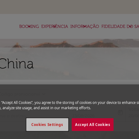
keyboard_arrow_down
keyboard_arrow_down
keyboard_arrow_down
keyboard_arrow_down
BOOKING
EXPERIÊNCIA
INFORMAÇÃO
FIDELIDADE DO SA
 China
expand_more
Código promocional
g “Accept All Cookies”, you agree to the storing of cookies on your device to enhance si
, analyze site usage, and assist in our marketing efforts.
Partida
Volt
today
fc-booking-departure-date-aria-l
fc-bo
13/08/2026
20/0
Cookies Settings
Accept All Cookies