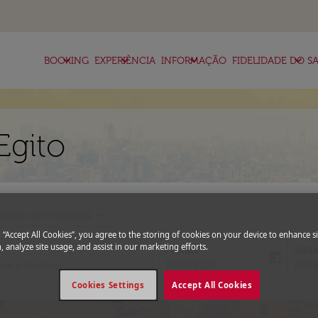
keyboard_arrow_down
keyboard_arrow_down
keyboard_arrow_down
keyboard_arrow_down
BOOKING
EXPERIÊNCIA
INFORMAÇÃO
FIDELIDADE DO SA
Egito
expand_more
Código promocional
g “Accept All Cookies”, you agree to the storing of cookies on your device to enhance si
, analyze site usage, and assist in our marketing efforts.
Partida
Volt
today
fc-booking-departure-date-aria-l
fc-bo
13/08/2026
20/0
Cookies Settings
Accept All Cookies