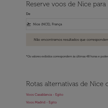
Reserve voos de Nice para 
De
flight_takeoff
Não encontramos resultados que correspondem aos filt
Não encontramos resultados que correspondem aos
*Os valores exibidos correspondem às últimas 48 horas e podem
Rotas alternativas de Nice 
Voos Casablanca - Egito
Voos Madrid - Egito