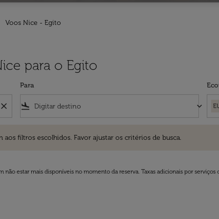
Voos Nice - Egito
ice para o Egito
Para
Eco
close
flight_land
keyboard_arrow_down
E
ros escolhidos. Favor ajustar os critérios de busca.
 filtros escolhidos. Favor ajustar os critérios de busca.
 não estar mais disponíveis no momento da reserva. Taxas adicionais por serviços 