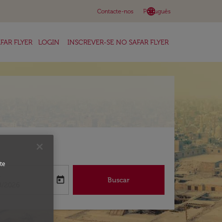
language
keyboard_arrow_down
Contacte-nos
Português
FAR FLYER
LOGIN
INSCREVER-SE NO SAFAR FLYER
te
a
today
Buscar
abel
oking-return-date-aria-label
8/2026