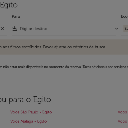
Egito
Para
Eco
close
flight_land
keyboard_arrow_down
E
ros escolhidos. Favor ajustar os critérios de busca.
 filtros escolhidos. Favor ajustar os critérios de busca.
 não estar mais disponíveis no momento da reserva. Taxas adicionais por serviços 
ou para o Egito
Voos São Paulo - Egito
Voos 
Voos Málaga - Egito
Voos 