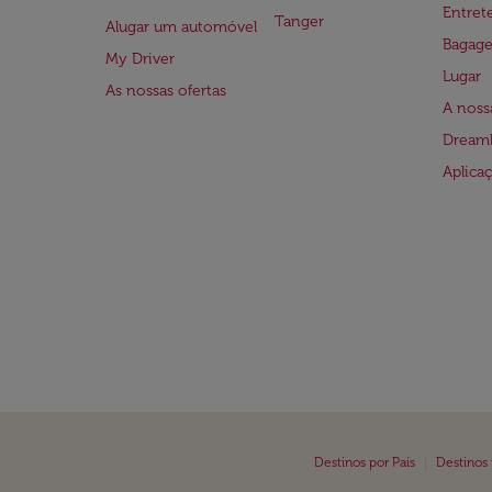
Entre
Tanger
Alugar um automóvel
Bagag
My Driver
Lugar
As nossas ofertas
A noss
Dreaml
Aplica
|
Destinos por País
Destinos