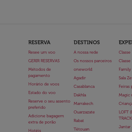
RESERVA
DESTINOS
EXPE
Resee um voo
A nossa rede
Classe
GERIR RESERVAS
Os nossos parceiros
Classe
Métodos de
oneworld
Family
pagamento
Agadir
Sala Ze
Horário de voos
Casablanca
Feiras 
Estado do voo
Dakhla
Magic 
Reserve o seu assento
Marrakech
Crianç
preferido
Ouarzazate
LOFT 
Adicione bagagem
TRACK
Rabat
extra de porão
Jantar
Tétouan
Hotéis