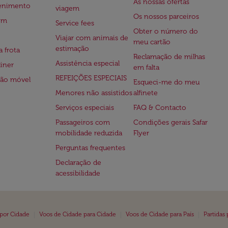
As nossas ofertas
tenimento
viagem
Os nossos parceiros
em
Service fees
Obter o número do
Viajar com animais de
meu cartão
estimação
a frota
Reclamação de milhas
Assistência especial
iner
em falta
REFEIÇÕES ESPECIAIS
ção móvel
Esqueci-me do meu
Menores não assistidos
alfinete
Serviços especiais
FAQ & Contacto
Passageiros com
Condições gerais Safar
mobilidade reduzida
Flyer
Perguntas frequentes
Declaração de
acessibilidade
|
|
|
 por Cidade
Voos de Cidade para Cidade
Voos de Cidade para País
Partidas