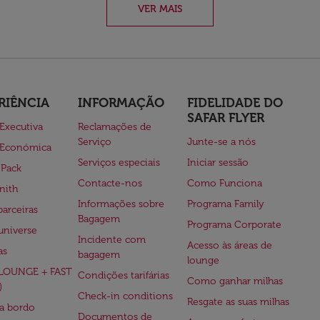
VER MAIS
RIÊNCIA
INFORMAÇÃO
FIDELIDADE DO
SAFAR FLYER
 Executiva
Reclamações de
Serviço
Junte-se a nós
 Económica
Serviços especiais
Iniciar sessão
 Pack
Contacte-nos
Como Funciona
nith
Informações sobre
Programa Family
parceiras
Bagagem
Programa Corporate
universe
Incidente com
Acesso às áreas de
as
bagagem
lounge
(LOUNGE + FAST
Condições tarifárias
Como ganhar milhas
)
Check-in conditions
Resgate as suas milhas
 a bordo
Documentos de