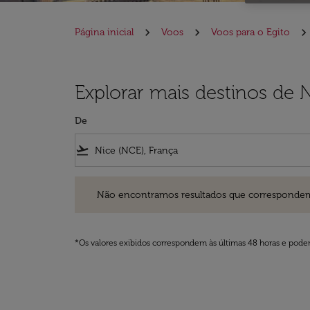
Página inicial
Voos
Voos para o Egito
Explorar mais destinos de N
De
flight_takeoff
Não encontramos resultados que correspondem aos filt
Não encontramos resultados que correspondem aos
*Os valores exibidos correspondem às últimas 48 horas e podem