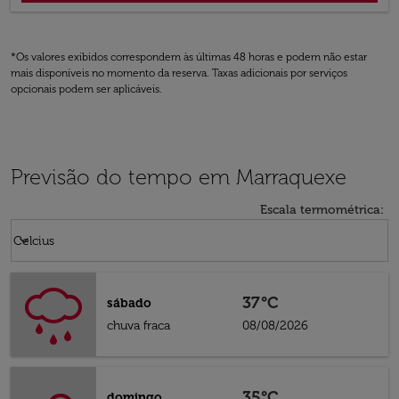
*Os valores exibidos correspondem às últimas 48 horas e podem não estar
mais disponíveis no momento da reserva. Taxas adicionais por serviços
opcionais podem ser aplicáveis.
Previsão do tempo em Marraquexe
Escala termométrica
:
Weather unit option Celcius Selected
keyboard_arrow_down
Celcius
37°C
sábado
chuva fraca
08/08/2026
35°C
domingo