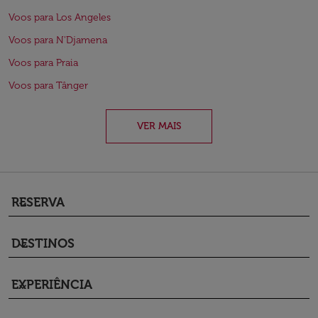
Voos para Los Angeles
Voos para N'Djamena
Voos para Praia
Voos para Tânger
VER MAIS
RESERVA
keyboard_arrow_down
DESTINOS
keyboard_arrow_down
EXPERIÊNCIA
keyboard_arrow_down