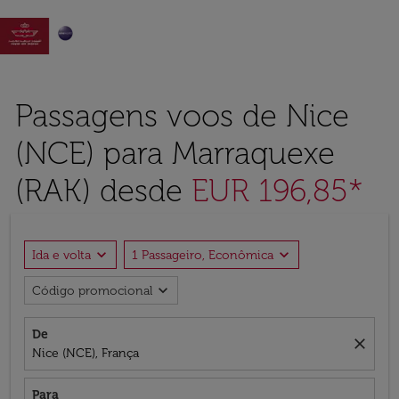

Passagens voos de Nice
(NCE) para Marraquexe
(RAK) desde
EUR 196,85*
expand_more
expand_more
Ida e volta
1 Passageiro, Econômica
expand_more
Código promocional
De
close
Nice (NCE), França
Para