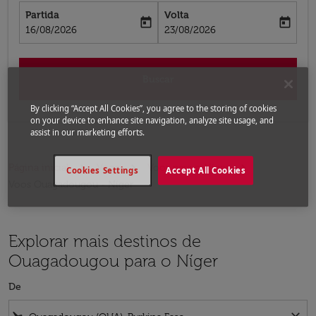
Partida
Volta
today
today
fc-booking-departure-date-aria-label
fc-booking-return-date-aria-label
16/08/2026
23/08/2026
Buscar
By clicking “Accept All Cookies”, you agree to the storing of cookies
on your device to enhance site navigation, analyze site usage, and
assist in our marketing efforts.
Página inicial
Voos
Voos para o Níger
Cookies Settings
Accept All Cookies
Voos Ouagadougou - Níger
Explorar mais destinos de
Ouagadougou para o Níger
De