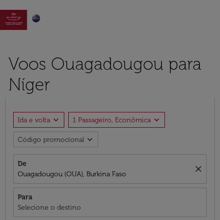

Voos Ouagadougou para
Níger
expand_more
expand_more
Ida e volta
1 Passageiro, Econômica
expand_more
Código promocional
De
close
Ouagadougou (OUA), Burkina Faso
Para
Selecione o destino