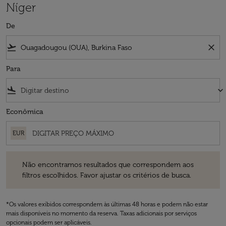
Níger
De
flight_takeoff
close
Para
flight_land
keyboard_arrow_down
Econômica
EUR
Não encontramos resultados que correspondem aos filtros escolhidos
Não encontramos resultados que correspondem aos
filtros escolhidos. Favor ajustar os critérios de busca.
*Os valores exibidos correspondem às últimas 48 horas e podem não estar
mais disponíveis no momento da reserva. Taxas adicionais por serviços
opcionais podem ser aplicáveis.