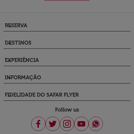
RESERVA
keyboard_arrow_down
DESTINOS
keyboard_arrow_down
EXPERIÊNCIA
keyboard_arrow_down
INFORMAÇÃO
keyboard_arrow_down
FIDELIDADE DO SAFAR FLYER
keyboard_arrow_down
Follow us