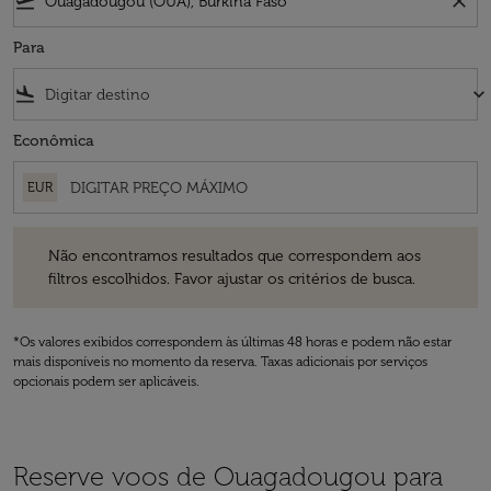
flight_takeoff
close
Para
flight_land
keyboard_arrow_down
Econômica
EUR
Não encontramos resultados que correspondem aos filtros escolhidos
Não encontramos resultados que correspondem aos
filtros escolhidos. Favor ajustar os critérios de busca.
*Os valores exibidos correspondem às últimas 48 horas e podem não estar
mais disponíveis no momento da reserva. Taxas adicionais por serviços
opcionais podem ser aplicáveis.
Reserve voos de Ouagadougou para