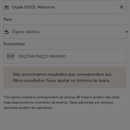
flight_takeoff
close
Para
flight_land
keyboard_arrow_down
Econômica
EUR
Não encontramos resultados que correspondem aos filtros escolhidos
Não encontramos resultados que correspondem aos
filtros escolhidos. Favor ajustar os critérios de busca.
*Os valores exibidos correspondem às últimas 48 horas e podem não estar
mais disponíveis no momento da reserva. Taxas adicionais por serviços
opcionais podem ser aplicáveis.