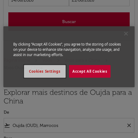
14/08/2026
21/08/2026
Buscar
By clicking “Accept All Cookies”, you agree to the storing of cookies
on your device to enhance site navigation, analyze site usage, and
assist in our marketing efforts.
Página inicial
Voos
Voos para a China
Voos Oujda - China
Cookies Settings
Accept All Cookies
Explorar mais destinos de Oujda para a
China
De
flight_takeoff
close