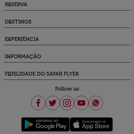
RESERVA
keyboard_arrow_down
DESTINOS
keyboard_arrow_down
EXPERIÊNCIA
keyboard_arrow_down
INFORMAÇÃO
keyboard_arrow_down
FIDELIDADE DO SAFAR FLYER
keyboard_arrow_down
Follow us