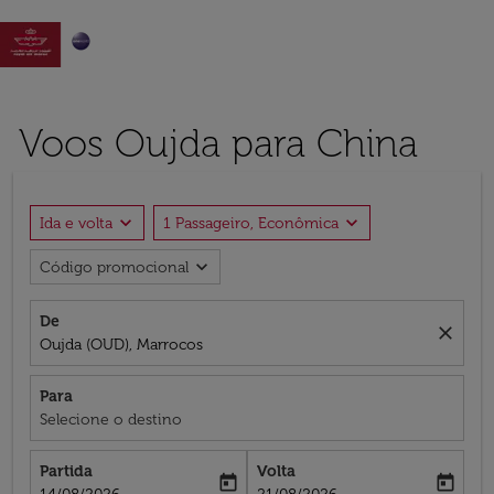

Voos Oujda para China
expand_more
expand_more
Ida e volta
1 Passageiro, Econômica
expand_more
Código promocional
De
close
Oujda (OUD), Marrocos
Para
Selecione o destino
Partida
Volta
today
today
fc-booking-departure-date-aria-label
fc-booking-return-date-aria-label