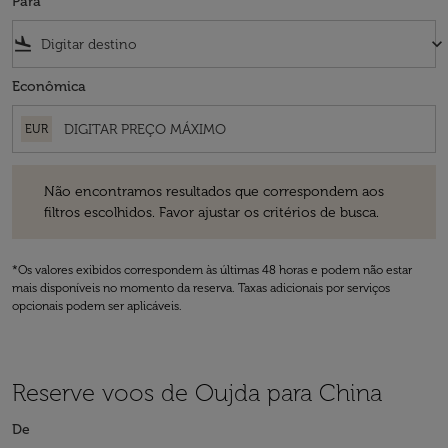
Para
flight_land
keyboard_arrow_down
Econômica
EUR
Não encontramos resultados que correspondem aos filtros escolhidos
Não encontramos resultados que correspondem aos
filtros escolhidos. Favor ajustar os critérios de busca.
*Os valores exibidos correspondem às últimas 48 horas e podem não estar
mais disponíveis no momento da reserva. Taxas adicionais por serviços
opcionais podem ser aplicáveis.
Reserve voos de Oujda para China
De