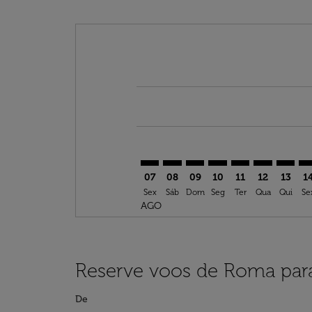
Displaying fares for agosto-2026
FCO–YUL: cmp-view-offers-discla
FCO–YUL: cmp-view-offers-di
FCO–YUL: cmp-view-offer
FCO–YUL: cmp-view-o
FCO–YUL: cmp-vi
FCO–YUL: c
FCO–YU
FC
07
08
09
10
11
12
13
1
Sex
Sáb
Dom
Seg
Ter
Qua
Qui
Se
AGO
Reserve voos de Roma para
De