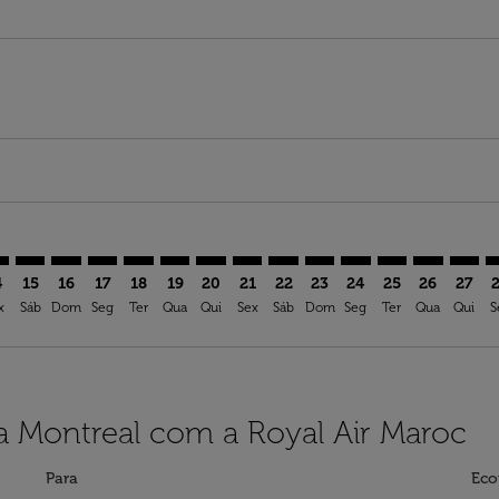
imer. Ver ofertas
sclaimer. Ver ofertas
s-disclaimer. Ver ofertas
ffers-disclaimer. Ver ofertas
ew-offers-disclaimer. Ver ofertas
mp-view-offers-disclaimer. Ver ofertas
L: cmp-view-offers-disclaimer. Ver ofertas
O–YUL: cmp-view-offers-disclaimer. Ver ofertas
FCO–YUL: cmp-view-offers-disclaimer. Ver ofertas
FCO–YUL: cmp-view-offers-disclaimer. Ver ofertas
FCO–YUL: cmp-view-offers-disclaimer. Ver oferta
FCO–YUL: cmp-view-offers-disclaimer. Ver of
FCO–YUL: cmp-view-offers-disclaimer. Ve
FCO–YUL: cmp-view-offers-disclaimer
FCO–YUL: cmp-view-offers-discla
FCO–YUL: cmp-view-offers-d
FCO–YUL: cmp-view-offe
FCO–YUL: cmp-view-
FCO–YUL: cmp-v
FCO–YUL: c
FCO–Y
F
4
15
16
17
18
19
20
21
22
23
24
25
26
27
x
Sáb
Dom
Seg
Ter
Qua
Qui
Sex
Sáb
Dom
Seg
Ter
Qua
Qui
S
 Montreal com a Royal Air Maroc
Para
Eco