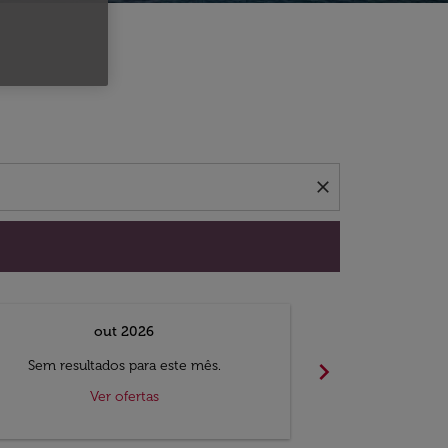
 ofertas.
close
out 2026
chevron_right
Sem resultados para este mês.
Sem result
Ver ofertas
V