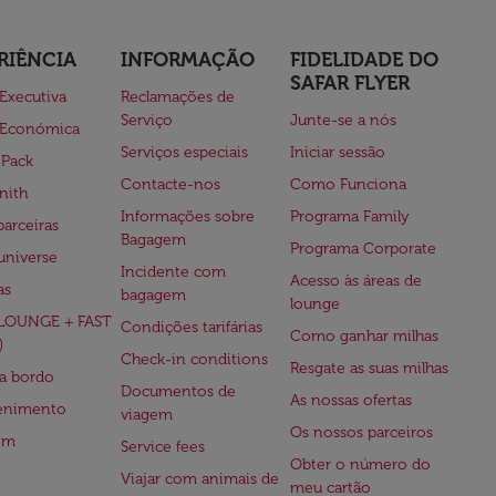
RIÊNCIA
INFORMAÇÃO
FIDELIDADE DO
SAFAR FLYER
 Executiva
Reclamações de
Serviço
Junte-se a nós
 Económica
Serviços especiais
Iniciar sessão
 Pack
Contacte-nos
Como Funciona
nith
Informações sobre
Programa Family
parceiras
Bagagem
Programa Corporate
universe
Incidente com
Acesso às áreas de
as
bagagem
lounge
(LOUNGE + FAST
Condições tarifárias
Como ganhar milhas
)
Check-in conditions
Resgate as suas milhas
 a bordo
Documentos de
As nossas ofertas
tenimento
viagem
Os nossos parceiros
em
Service fees
Obter o número do
Viajar com animais de
meu cartão