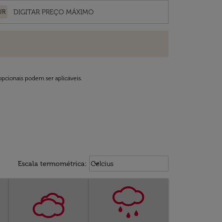
UR
opcionais podem ser aplicáveis.
Weather unit option Celcius Select
keyboard_arrow_down
Escala termométrica
:
Celcius