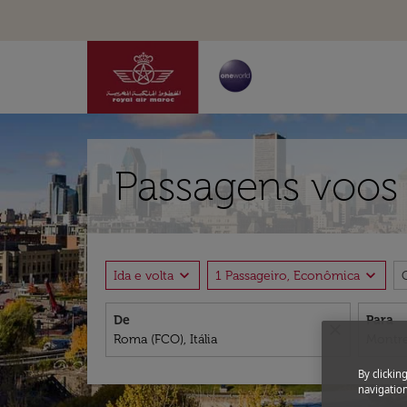
Passagens voos
expand_more
expand_more
Ida e volta
1 Passageiro, Econômica
De
Para
close
By clickin
navigation