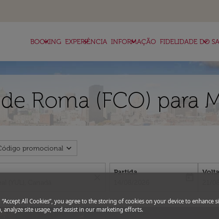
keyboard_arrow_down
keyboard_arrow_down
keyboard_arrow_down
keyboard_arrow_down
BOOKING
EXPERIÊNCIA
INFORMAÇÃO
FIDELIDADE DO SA
 de Roma (FCO) para M
expand_more
Código promocional
Partida
Volt
close
today
fc-booking-departure-date-aria-l
fc-bo
14/08/2026
21/0
g “Accept All Cookies”, you agree to the storing of cookies on your device to enhance si
, analyze site usage, and assist in our marketing efforts.