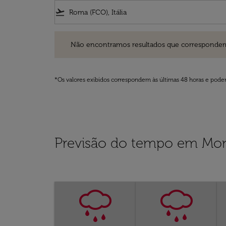
flight_takeoff
Não encontramos resultados que correspondem aos filt
Não encontramos resultados que correspondem aos
*Os valores exibidos correspondem às últimas 48 horas e podem
Previsão do tempo em Mon