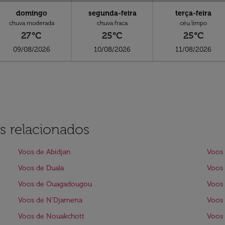
domingo
segunda-feira
terça-feira
chuva moderada
chuva fraca
céu limpo
27°C
25°C
25°C
09/08/2026
10/08/2026
11/08/2026
s relacionados
Voos de Abidjan
Voos
Voos de Duala
Voos
Voos de Ouagadougou
Voos
Voos de N'Djamena
Voos
Voos de Nouakchott
Voos