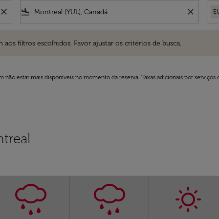
close
flight_land
close
E
ros escolhidos. Favor ajustar os critérios de busca.
 filtros escolhidos. Favor ajustar os critérios de busca.
 não estar mais disponíveis no momento da reserva. Taxas adicionais por serviços 
treal