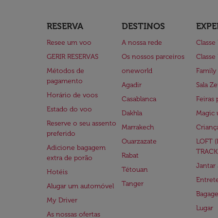
RESERVA
DESTINOS
EXPE
Resee um voo
A nossa rede
Classe
GERIR RESERVAS
Os nossos parceiros
Classe
Métodos de
oneworld
Family
pagamento
Agadir
Sala Ze
Horário de voos
Casablanca
Feiras 
Estado do voo
Dakhla
Magic 
Reserve o seu assento
Marrakech
Crianç
preferido
Ouarzazate
LOFT 
Adicione bagagem
TRACK
Rabat
extra de porão
Jantar
Tétouan
Hotéis
Entre
Tanger
Alugar um automóvel
Bagag
My Driver
Lugar
As nossas ofertas