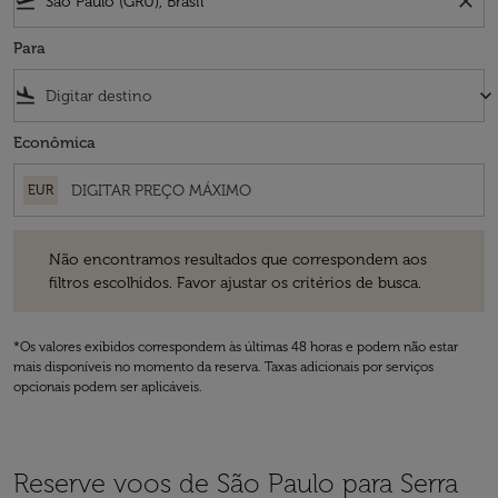
flight_takeoff
close
Para
flight_land
keyboard_arrow_down
Econômica
EUR
Não encontramos resultados que correspondem aos filtros escolhidos
Não encontramos resultados que correspondem aos
filtros escolhidos. Favor ajustar os critérios de busca.
*Os valores exibidos correspondem às últimas 48 horas e podem não estar
mais disponíveis no momento da reserva. Taxas adicionais por serviços
opcionais podem ser aplicáveis.
Reserve voos de São Paulo para Serra