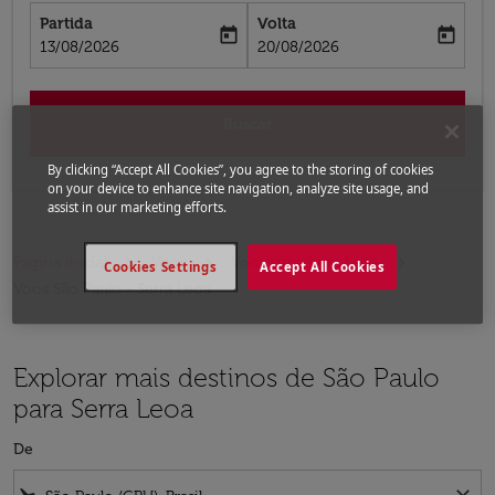
Partida
Volta
today
today
fc-booking-departure-date-aria-label
fc-booking-return-date-aria-label
13/08/2026
20/08/2026
Buscar
By clicking “Accept All Cookies”, you agree to the storing of cookies
on your device to enhance site navigation, analyze site usage, and
assist in our marketing efforts.
Página inicial
Voos
Voos para Serra Leoa
Cookies Settings
Accept All Cookies
Voos São Paulo - Serra Leoa
Explorar mais destinos de São Paulo
para Serra Leoa
De