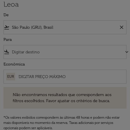
Leoa
De
flight_takeoff
close
Para
flight_land
keyboard_arrow_down
Econômica
EUR
Não encontramos resultados que correspondem aos filtros escolhidos
Não encontramos resultados que correspondem aos
filtros escolhidos. Favor ajustar os critérios de busca.
*Os valores exibidos correspondem às últimas 48 horas e podem não estar
mais disponíveis no momento da reserva. Taxas adicionais por serviços
opcionais podem ser aplicáveis.