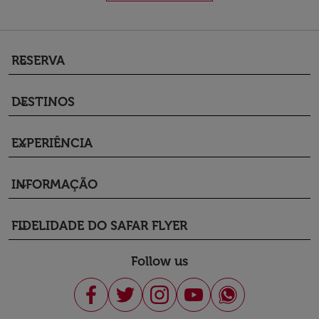
RESERVA
keyboard_arrow_down
DESTINOS
keyboard_arrow_down
EXPERIÊNCIA
keyboard_arrow_down
INFORMAÇÃO
keyboard_arrow_down
FIDELIDADE DO SAFAR FLYER
keyboard_arrow_down
Follow us