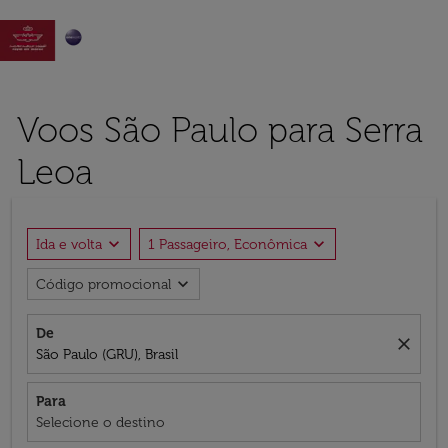

Voos São Paulo para Serra
Leoa
expand_more
expand_more
Ida e volta
1 Passageiro, Econômica
expand_more
Código promocional
De
close
São Paulo (GRU), Brasil
Para
Selecione o destino