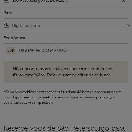
flight_takeoff
close
Para
flight_land
keyboard_arrow_down
Econômica
EUR
Não encontramos resultados que correspondem aos filtros escolhidos
Não encontramos resultados que correspondem aos
filtros escolhidos. Favor ajustar os critérios de busca.
*Os valores exibidos correspondem às últimas 48 horas e podem não estar
mais disponíveis no momento da reserva. Taxas adicionais por serviços
opcionais podem ser aplicáveis.
Reserve voos de São Petersburgo para