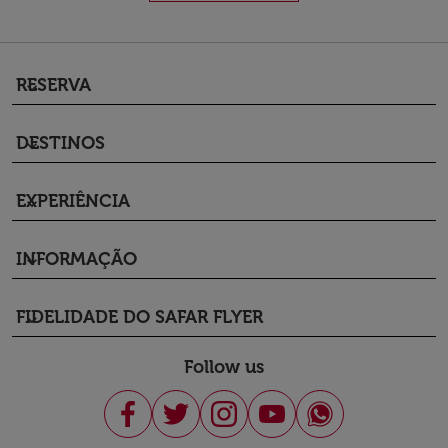
RESERVA
keyboard_arrow_down
DESTINOS
keyboard_arrow_down
EXPERIÊNCIA
keyboard_arrow_down
INFORMAÇÃO
keyboard_arrow_down
FIDELIDADE DO SAFAR FLYER
keyboard_arrow_down
Follow us