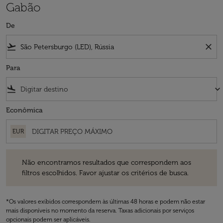
Gabão
De
flight_takeoff
close
Para
flight_land
keyboard_arrow_down
Econômica
EUR
Não encontramos resultados que correspondem aos filtros escolhidos
Não encontramos resultados que correspondem aos
filtros escolhidos. Favor ajustar os critérios de busca.
*Os valores exibidos correspondem às últimas 48 horas e podem não estar
mais disponíveis no momento da reserva. Taxas adicionais por serviços
opcionais podem ser aplicáveis.