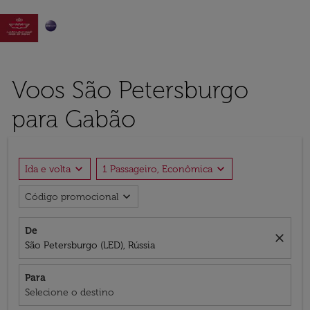

Voos São Petersburgo
para Gabão
expand_more
expand_more
Ida e volta
1 Passageiro, Econômica
expand_more
Código promocional
De
close
São Petersburgo (LED), Rússia
Para
Selecione o destino