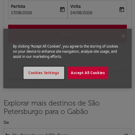
Partida
Volta
today
today
fc-booking-departure-date-aria-label
fc-booking-return-date-aria-label
17/08/2026
24/08/2026
Buscar
By clicking “Accept All Cookies”, you agree to the storing of cookies
on your device to enhance site navigation, analyze site usage, and
assist in our marketing efforts.
Página inicial
Voos
Voos para o Gabão
Voos São
Cookies Settings
Accept All Cookies
Petersburgo - Gabão
Explorar mais destinos de São
Petersburgo para o Gabão
De