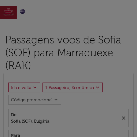

Passagens voos de Sofia
(SOF) para Marraquexe
(RAK)
expand_more
expand_more
Ida e volta
1 Passageiro, Econômica
expand_more
Código promocional
De
close
Sofia (SOF), Bulgária
Para