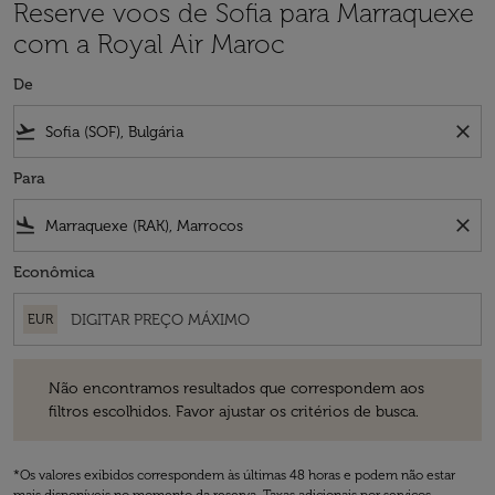
Reserve voos de Sofia para Marraquexe
com a Royal Air Maroc
De
flight_takeoff
close
Para
flight_land
close
Econômica
EUR
Não encontramos resultados que correspondem aos filtros escolhidos
Não encontramos resultados que correspondem aos
filtros escolhidos. Favor ajustar os critérios de busca.
*Os valores exibidos correspondem às últimas 48 horas e podem não estar