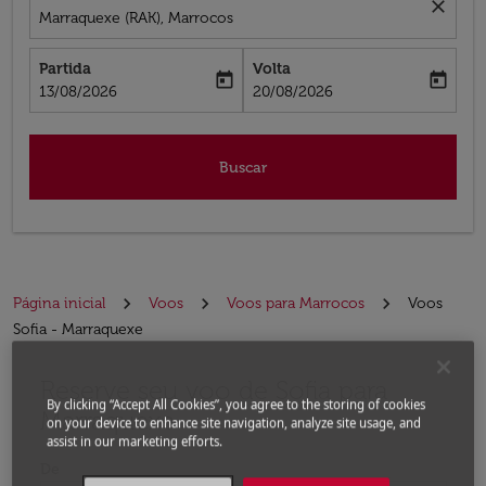
close
Marraquexe (RAK), Marrocos
Partida
Volta
today
today
fc-booking-departure-date-aria-label
fc-booking-return-date-aria-label
13/08/2026
20/08/2026
Buscar
Página inicial
Voos
Voos para Marrocos
Voos
Sofia - Marraquexe
Reserve seu voo de Sofia para
Experimente atualizar a rota (partida e/ou destino) ou 
By clicking “Accept All Cookies”, you agree to the storing of cookies
Marraquexe
on your device to enhance site navigation, analyze site usage, and
assist in our marketing efforts.
De