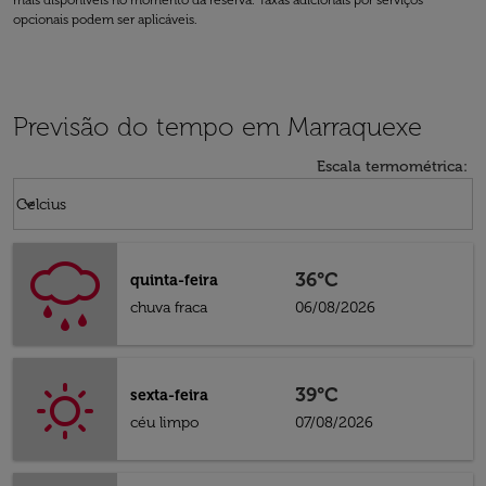
mais disponíveis no momento da reserva. Taxas adicionais por serviços
opcionais podem ser aplicáveis.
Previsão do tempo em Marraquexe
Escala termométrica
:
Weather unit option Celcius Selected
keyboard_arrow_down
Celcius
36°C
quinta-feira
chuva fraca
06/08/2026
39°C
sexta-feira
céu limpo
07/08/2026