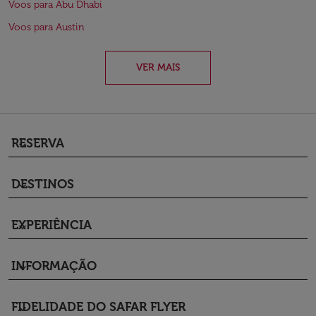
Voos para Abu Dhabi
Voos para Austin
VER MAIS
RESERVA
keyboard_arrow_down
DESTINOS
keyboard_arrow_down
EXPERIÊNCIA
keyboard_arrow_down
INFORMAÇÃO
keyboard_arrow_down
FIDELIDADE DO SAFAR FLYER
keyboard_arrow_down