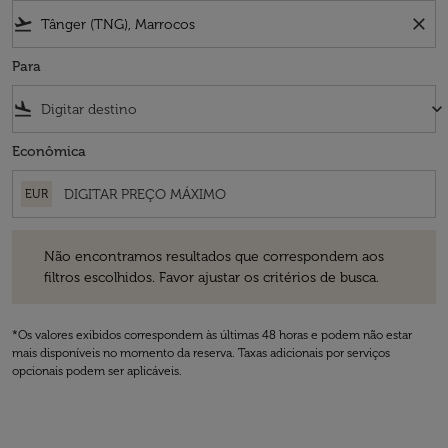
flight_takeoff
close
Para
flight_land
keyboard_arrow_down
Econômica
EUR
Não encontramos resultados que correspondem aos filtros escolhidos
Não encontramos resultados que correspondem aos
filtros escolhidos. Favor ajustar os critérios de busca.
*Os valores exibidos correspondem às últimas 48 horas e podem não estar
mais disponíveis no momento da reserva. Taxas adicionais por serviços
opcionais podem ser aplicáveis.