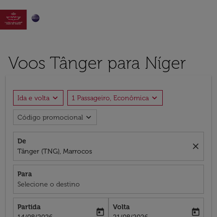

Voos Tânger para Níger
expand_more
expand_more
Ida e volta
1 Passageiro, Econômica
expand_more
Código promocional
De
close
Tânger (TNG), Marrocos
Para
Selecione o destino
Partida
Volta
today
today
fc-booking-departure-date-aria-label
fc-booking-return-date-aria-label