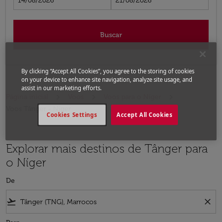
14/08/2026
21/08/2026
Buscar
By clicking “Accept All Cookies”, you agree to the storing of cookies
on your device to enhance site navigation, analyze site usage, and
assist in our marketing efforts.
Página inicial
Voos
Voos para o Níger
Voos Tânger - Níger
Cookies Settings
Accept All Cookies
Explorar mais destinos de Tânger para
o Níger
De
flight_takeoff
close