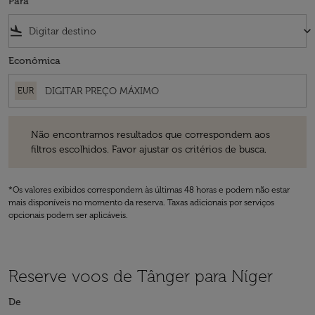
Para
flight_land
keyboard_arrow_down
Econômica
EUR
Não encontramos resultados que correspondem aos filtros escolhidos
Não encontramos resultados que correspondem aos
filtros escolhidos. Favor ajustar os critérios de busca.
*Os valores exibidos correspondem às últimas 48 horas e podem não estar
mais disponíveis no momento da reserva. Taxas adicionais por serviços
opcionais podem ser aplicáveis.
Reserve voos de Tânger para Níger
De