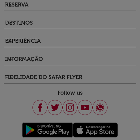
RESERVA
keyboard_arrow_down
DESTINOS
keyboard_arrow_down
EXPERIÊNCIA
keyboard_arrow_down
INFORMAÇÃO
keyboard_arrow_down
FIDELIDADE DO SAFAR FLYER
keyboard_arrow_down
Follow us