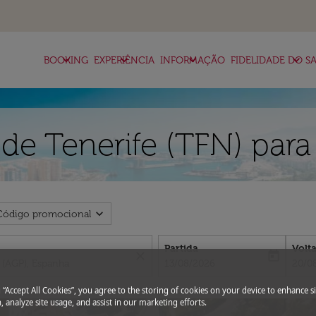
keyboard_arrow_down
keyboard_arrow_down
keyboard_arrow_down
keyboard_arrow_down
BOOKING
EXPERIÊNCIA
INFORMAÇÃO
FIDELIDADE DO SA
de Tenerife (TFN) par
expand_more
Código promocional
Partida
Volt
close
today
fc-booking-departure-date-aria-l
fc-bo
13/08/2026
20/0
g “Accept All Cookies”, you agree to the storing of cookies on your device to enhance si
, analyze site usage, and assist in our marketing efforts.