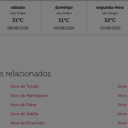
sábado
domingo
segunda-feira
céu limpo
céu limpo
céu limpo
31°C
31°C
32°C
08/08/2026
09/08/2026
10/08/2026
s relacionados
Voos de Tetuão
Voos
Voos de Marraquexe
Voos 
Voos de Dakar
Voos
Voos de Dakhla
Voos 
Voos de Errachidia
Voos 