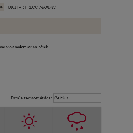
UR
opcionais podem ser aplicáveis.
Weather unit option Celcius Select
keyboard_arrow_down
Escala termométrica
:
Celcius