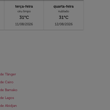
terça-feira
quarta-feira
céu limpo
nublado
31°C
31°C
11/08/2026
12/08/2026
 de Tânger
de Cairo
 de Bamako
de Lagos
de Abidjan