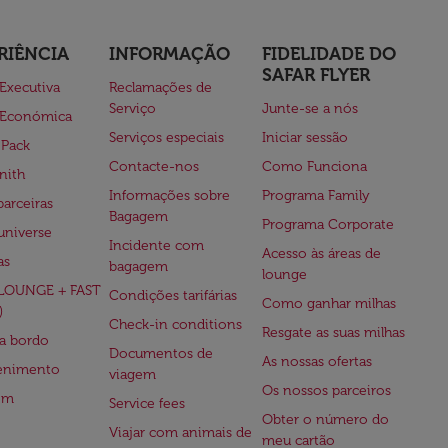
RIÊNCIA
INFORMAÇÃO
FIDELIDADE DO
SAFAR FLYER
 Executiva
Reclamações de
Serviço
Junte-se a nós
 Económica
Serviços especiais
Iniciar sessão
 Pack
Contacte-nos
Como Funciona
nith
Informações sobre
Programa Family
parceiras
Bagagem
Programa Corporate
universe
Incidente com
Acesso às áreas de
as
bagagem
lounge
(LOUNGE + FAST
Condições tarifárias
Como ganhar milhas
)
Check-in conditions
Resgate as suas milhas
 a bordo
Documentos de
As nossas ofertas
tenimento
viagem
Os nossos parceiros
em
Service fees
Obter o número do
Viajar com animais de
meu cartão