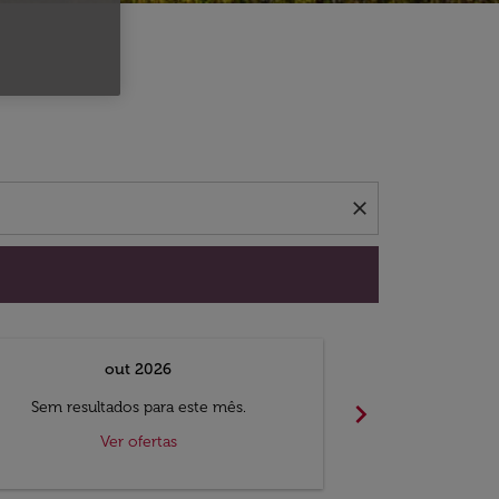
 ofertas.
close
out 2026
chevron_right
Sem resultados para este mês.
Sem result
Ver ofertas
V