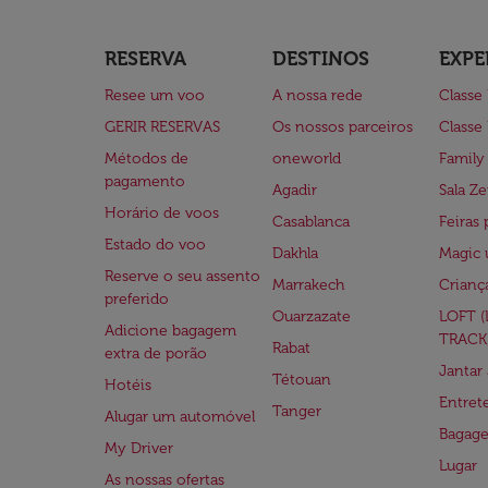
RESERVA
DESTINOS
EXPE
Resee um voo
A nossa rede
Classe
GERIR RESERVAS
Os nossos parceiros
Classe
Métodos de
oneworld
Family
pagamento
Agadir
Sala Ze
Horário de voos
Casablanca
Feiras 
Estado do voo
Dakhla
Magic 
Reserve o seu assento
Marrakech
Crianç
preferido
Ouarzazate
LOFT 
Adicione bagagem
TRACK
Rabat
extra de porão
Jantar
Tétouan
Hotéis
Entre
Tanger
Alugar um automóvel
Bagag
My Driver
Lugar
As nossas ofertas