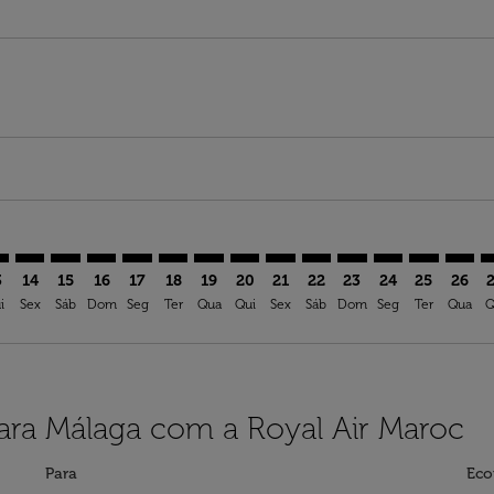
imer. Ver ofertas
sclaimer. Ver ofertas
s-disclaimer. Ver ofertas
ffers-disclaimer. Ver ofertas
ew-offers-disclaimer. Ver ofertas
mp-view-offers-disclaimer. Ver ofertas
P: cmp-view-offers-disclaimer. Ver ofertas
N–AGP: cmp-view-offers-disclaimer. Ver ofertas
TFN–AGP: cmp-view-offers-disclaimer. Ver ofertas
TFN–AGP: cmp-view-offers-disclaimer. Ver ofertas
TFN–AGP: cmp-view-offers-disclaimer. Ver oferta
TFN–AGP: cmp-view-offers-disclaimer. Ver of
TFN–AGP: cmp-view-offers-disclaimer. Ve
TFN–AGP: cmp-view-offers-disclaimer
TFN–AGP: cmp-view-offers-discl
TFN–AGP: cmp-view-offers-d
TFN–AGP: cmp-view-offe
TFN–AGP: cmp-view-
TFN–AGP: cmp-v
TFN–AGP: c
TFN–A
T
3
14
15
16
17
18
19
20
21
22
23
24
25
26
i
Sex
Sáb
Dom
Seg
Ter
Qua
Qui
Sex
Sáb
Dom
Seg
Ter
Qua
Q
para Málaga com a Royal Air Maroc
Para
Eco