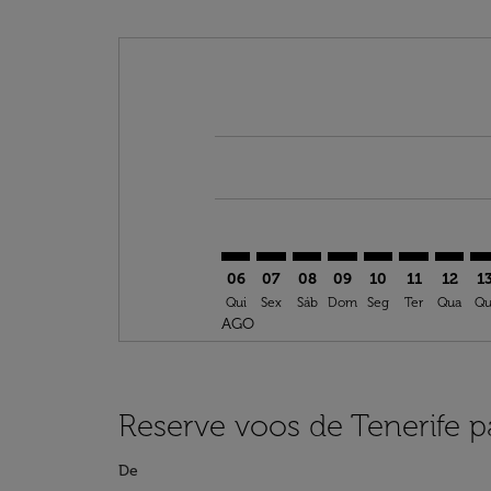
Displaying fares for agosto-2026
TFN–AGP: cmp-view-offers-discla
TFN–AGP: cmp-view-offers-di
TFN–AGP: cmp-view-offer
TFN–AGP: cmp-view-o
TFN–AGP: cmp-vi
TFN–AGP: c
TFN–AG
TF
06
07
08
09
10
11
12
1
Qui
Sex
Sáb
Dom
Seg
Ter
Qua
Qu
AGO
Reserve voos de Tenerife 
De