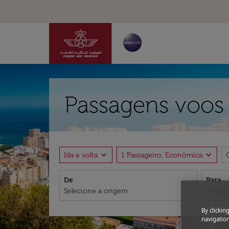
Passagens voos 
expand_more
expand_more
Ida e volta
1 Passageiro, Econômica
De
Para
By clickin
navigation