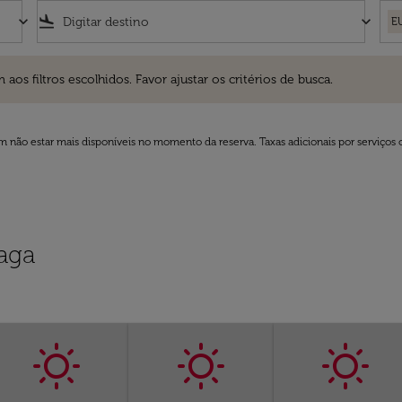
keyboard_arrow_down
flight_land
keyboard_arrow_down
E
ros escolhidos. Favor ajustar os critérios de busca.
 filtros escolhidos. Favor ajustar os critérios de busca.
 não estar mais disponíveis no momento da reserva. Taxas adicionais por serviços 
aga