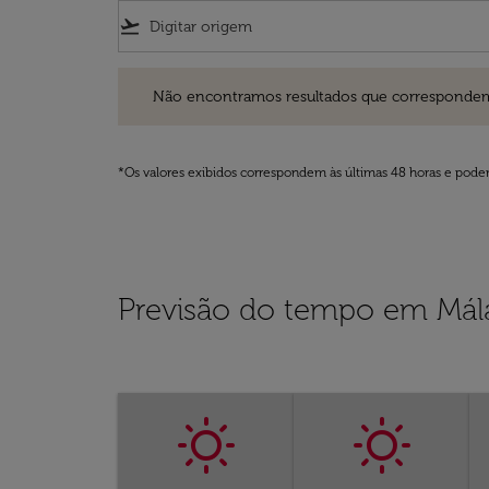
flight_takeoff
Não encontramos resultados que correspondem aos filt
Não encontramos resultados que correspondem aos
*Os valores exibidos correspondem às últimas 48 horas e podem
Previsão do tempo em Mál