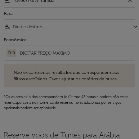
flight_takeoff
close
Para
flight_land
keyboard_arrow_down
Econômica
EUR
Não encontramos resultados que correspondem aos filtros escolhidos
Não encontramos resultados que correspondem aos
filtros escolhidos. Favor ajustar os critérios de busca.
*Os valores exibidos correspondem às últimas 48 horas e podem não estar
mais disponíveis no momento da reserva. Taxas adicionais por serviços
opcionais podem ser aplicáveis.
Reserve voos de Tunes para Arábia