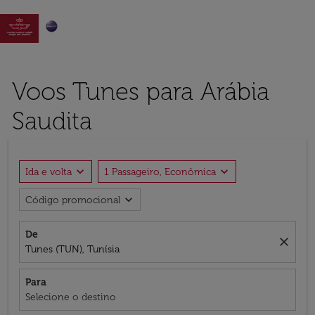

Voos Tunes para Arábia
Saudita
expand_more
expand_more
Ida e volta
1 Passageiro, Econômica
expand_more
Código promocional
De
close
Tunes (TUN), Tunísia
Para
Selecione o destino