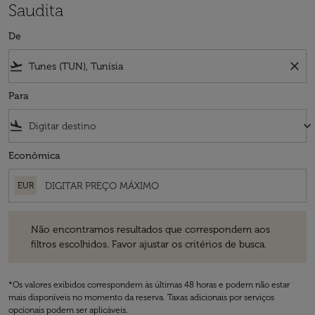
Saudita
De
flight_takeoff
close
Para
flight_land
keyboard_arrow_down
Econômica
EUR
Não encontramos resultados que correspondem aos filtros escolhidos
Não encontramos resultados que correspondem aos
filtros escolhidos. Favor ajustar os critérios de busca.
*Os valores exibidos correspondem às últimas 48 horas e podem não estar
mais disponíveis no momento da reserva. Taxas adicionais por serviços
opcionais podem ser aplicáveis.