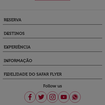
RESERVA
keyboard_arrow_down
DESTINOS
keyboard_arrow_down
EXPERIÊNCIA
keyboard_arrow_down
INFORMAÇÃO
keyboard_arrow_down
FIDELIDADE DO SAFAR FLYER
keyboard_arrow_down
Follow us