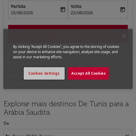
Partida
Volta
today
today
fc-booking-departure-date-aria-label
fc-booking-return-date-aria-label
15/08/2026
22/08/2026
Buscar
By clicking “Accept All Cookies”, you agree to the storing of cookies
on your device to enhance site navigation, analyze site usage, and
assist in our marketing efforts.
Página inicial
Voos
Voos para a Arábia Saudita
Cookies Settings
Accept All Cookies
Voos Tunes - Arábia Saudita
Explorar mais destinos De Tunis para a
Arábia Saudita
De