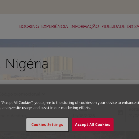
keyboard_arrow_down
keyboard_arrow_down
keyboard_arrow_down
keyboard_arrow_down
BOOKING
EXPERIÊNCIA
INFORMAÇÃO
FIDELIDADE DO SA
 Nigéria
expand_more
Código promocional
g “Accept All Cookies”, you agree to the storing of cookies on your device to enhance si
, analyze site usage, and assist in our marketing efforts.
Partida
Volt
today
fc-booking-departure-date-aria-l
fc-bo
14/08/2026
21/0
Cookies Settings
Accept All Cookies