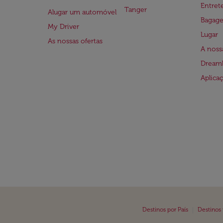
Entre
Tanger
Alugar um automóvel
Bagag
My Driver
Lugar
As nossas ofertas
A noss
Dreaml
Aplica
|
Destinos por País
Destinos