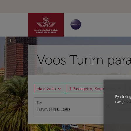
Voos Turim para
expand_more
expand_more
Ida e volta
1 Passageiro, Econômica
By clickin
navigation
De
Para
close