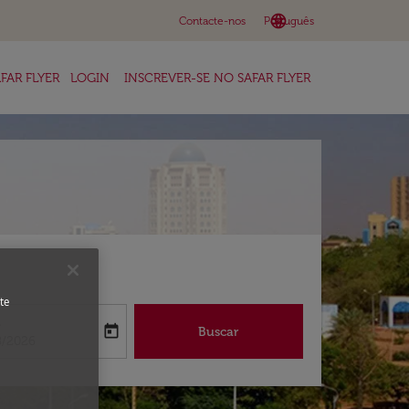
language
keyboard_arrow_down
Contacte-nos
Português
FAR FLYER
LOGIN
INSCREVER-SE NO SAFAR FLYER
te
a
today
Buscar
abel
oking-return-date-aria-label
8/2026