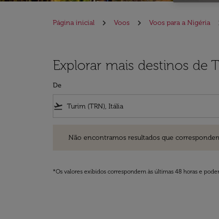
Página inicial
Voos
Voos para a Nigéria
Explorar mais destinos de T
De
flight_takeoff
Não encontramos resultados que correspondem aos filt
Não encontramos resultados que correspondem aos
*Os valores exibidos correspondem às últimas 48 horas e podem