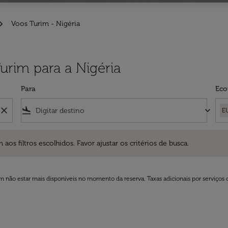
Voos Turim - Nigéria
urim para a Nigéria
Para
Eco
close
flight_land
keyboard_arrow_down
E
ros escolhidos. Favor ajustar os critérios de busca.
 filtros escolhidos. Favor ajustar os critérios de busca.
 não estar mais disponíveis no momento da reserva. Taxas adicionais por serviços 