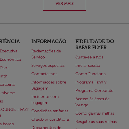
VER MAIS
RIÊNCIA
INFORMAÇÃO
FIDELIDADE DO
SAFAR FLYER
 Executiva
Reclamações de
Serviço
Junte-se a nós
 Económica
Serviços especiais
Iniciar sessão
 Pack
Contacte-nos
Como Funciona
nith
Informações sobre
Programa Family
parceiras
Bagagem
Programa Corporate
universe
Incidente com
Acesso às áreas de
as
bagagem
lounge
(LOUNGE + FAST
Condições tarifárias
Como ganhar milhas
)
Check-in conditions
Resgate as suas milhas
 a bordo
Documentos de