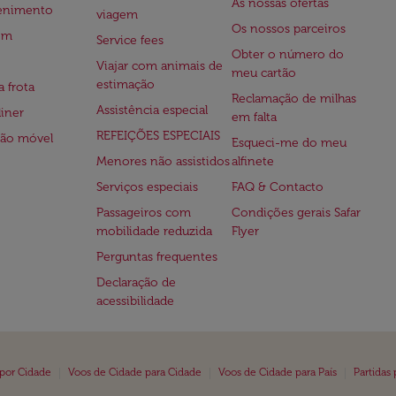
As nossas ofertas
tenimento
viagem
Os nossos parceiros
em
Service fees
Obter o número do
Viajar com animais de
meu cartão
estimação
a frota
Reclamação de milhas
Assistência especial
iner
em falta
REFEIÇÕES ESPECIAIS
ção móvel
Esqueci-me do meu
Menores não assistidos
alfinete
Serviços especiais
FAQ & Contacto
Passageiros com
Condições gerais Safar
mobilidade reduzida
Flyer
Perguntas frequentes
Declaração de
acessibilidade
|
|
|
 por Cidade
Voos de Cidade para Cidade
Voos de Cidade para País
Partidas