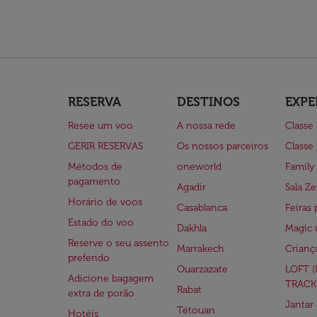
RESERVA
DESTINOS
EXPE
Resee um voo
A nossa rede
Classe
GERIR RESERVAS
Os nossos parceiros
Classe
Métodos de
oneworld
Family
pagamento
Agadir
Sala Ze
Horário de voos
Casablanca
Feiras 
Estado do voo
Dakhla
Magic 
Reserve o seu assento
Marrakech
Crianç
preferido
Ouarzazate
LOFT 
Adicione bagagem
TRACK
Rabat
extra de porão
Jantar
Tétouan
Hotéis