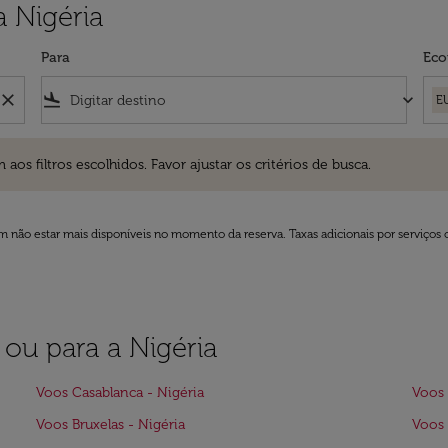
 Nigéria
Para
Eco
close
flight_land
keyboard_arrow_down
E
ros escolhidos. Favor ajustar os critérios de busca.
 filtros escolhidos. Favor ajustar os critérios de busca.
 não estar mais disponíveis no momento da reserva. Taxas adicionais por serviços 
 ou para a Nigéria
Voos Casablanca - Nigéria
Voos 
Voos Bruxelas - Nigéria
Voos 