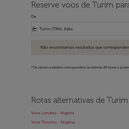
Reserve voos de Turim para
De
flight_takeoff
Não encontramos resultados que correspondem aos filt
Não encontramos resultados que correspondem aos
*Os valores exibidos correspondem às últimas 48 horas e podem
Rotas alternativas de Turim
Voos Londres - Nigéria
Voos Toronto - Nigéria