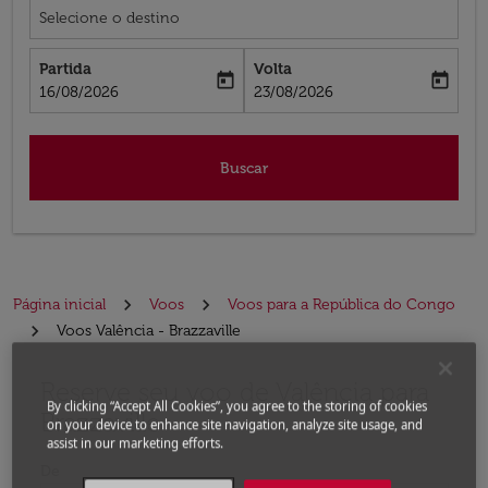
Selecione o destino
Partida
Volta
today
today
fc-booking-departure-date-aria-label
fc-booking-return-date-aria-label
16/08/2026
23/08/2026
Buscar
Página inicial
Voos
Voos para a República do Congo
Voos Valência - Brazzaville
Reserve seu voo de Valência para
Experimente atualizar a rota (partida e/ou destino) ou 
By clicking “Accept All Cookies”, you agree to the storing of cookies
Brazzaville
on your device to enhance site navigation, analyze site usage, and
assist in our marketing efforts.
De