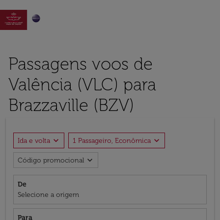

Passagens voos de
Valência (VLC) para
Brazzaville (BZV)
expand_more
expand_more
Ida e volta
1 Passageiro, Econômica
expand_more
Código promocional
De
Selecione a origem
Para