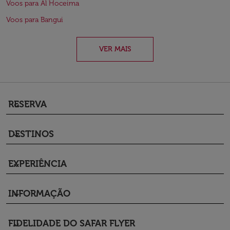
Voos para Al Hoceima
Voos para Bangui
VER MAIS
RESERVA
keyboard_arrow_down
DESTINOS
keyboard_arrow_down
EXPERIÊNCIA
keyboard_arrow_down
INFORMAÇÃO
keyboard_arrow_down
FIDELIDADE DO SAFAR FLYER
keyboard_arrow_down