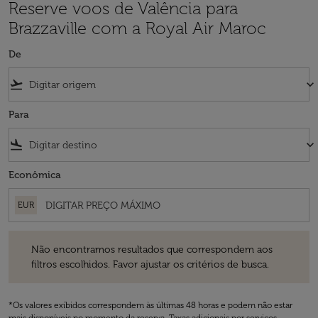
Reserve voos de Valência para
Brazzaville com a Royal Air Maroc
De
flight_takeoff
keyboard_arrow_down
Para
flight_land
keyboard_arrow_down
Econômica
EUR
Não encontramos resultados que correspondem aos filtros escolhidos
Não encontramos resultados que correspondem aos
filtros escolhidos. Favor ajustar os critérios de busca.
*Os valores exibidos correspondem às últimas 48 horas e podem não estar