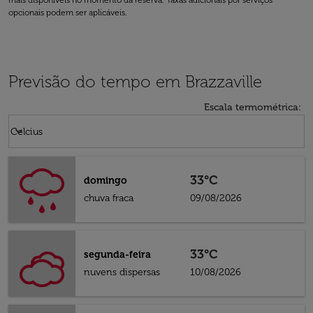
mais disponíveis no momento da reserva. Taxas adicionais por serviços
opcionais podem ser aplicáveis.
Previsão do tempo em Brazzaville
Escala termométrica
:
Weather unit option Celcius Selected
keyboard_arrow_down
Celcius
33°C
domingo
chuva fraca
09/08/2026
33°C
segunda-feira
nuvens dispersas
10/08/2026