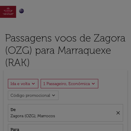

Passagens voos de Zagora
(OZG) para Marraquexe
(RAK)
expand_more
expand_more
Ida e volta
1 Passageiro, Econômica
expand_more
Código promocional
De
close
Zagora (OZG), Marrocos
Para