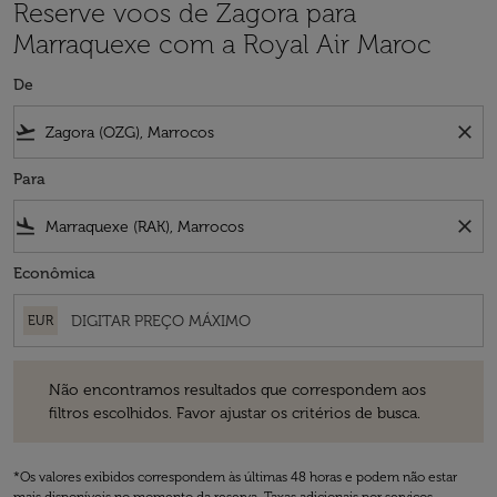
Reserve voos de Zagora para
Marraquexe com a Royal Air Maroc
De
flight_takeoff
close
Para
flight_land
close
Econômica
EUR
Não encontramos resultados que correspondem aos filtros escolhidos
Não encontramos resultados que correspondem aos
filtros escolhidos. Favor ajustar os critérios de busca.
*Os valores exibidos correspondem às últimas 48 horas e podem não estar