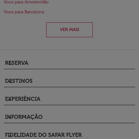
Voos para Amesterdão
Voos para Barcelona
VER MAIS
RESERVA
keyboard_arrow_down
DESTINOS
keyboard_arrow_down
EXPERIÊNCIA
keyboard_arrow_down
INFORMAÇÃO
keyboard_arrow_down
FIDELIDADE DO SAFAR FLYER
keyboard_arrow_down