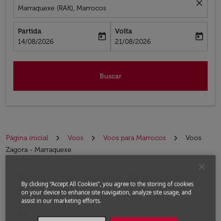
close
Marraquexe (RAK), Marrocos
Partida
Volta
today
today
fc-booking-departure-date-aria-label
fc-booking-return-date-aria-label
14/08/2026
21/08/2026
Buscar
Página inicial
Voos
Voos para Marrocos
Voos
Zagora - Marraquexe
Reserve seu voo de Zagora para
Experimente atualizar a rota (partida e/ou destino) ou 
By clicking “Accept All Cookies”, you agree to the storing of cookies
Marraquexe
on your device to enhance site navigation, analyze site usage, and
assist in our marketing efforts.
De