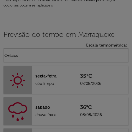
mais disponíveis no momento da reserva. Taxas adicionais por serviços
opcionais podem ser aplicáveis.
Previsão do tempo em Marraquexe
Escala termométrica
:
Weather unit option Celcius Selected
keyboard_arrow_down
Celcius
35°C
sexta-feira
céu limpo
07/08/2026
36°C
sábado
chuva fraca
08/08/2026