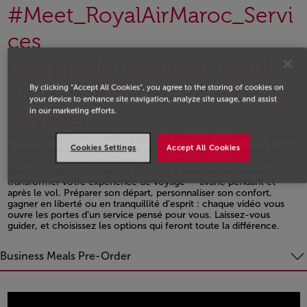
#Meet_RoyalAirMaroc_Servi
ces
Des produits à la carte qui
élèvent votre expérience de
By clicking “Accept All Cookies”, you agree to the storing of cookies on
your device to enhance site navigation, analyze site usage, and assist
in our marketing efforts.
voyage.
Royal Air Maroc vous invite à plonger dans une expérience inédite
Cookies Settings
Accept All Cookies
à travers une série de capsules vidéos inspirantes, incarnées par
l’artiste Hanane El Fadili. Avec son humour unique, elle vous
dévoile, étape par étape, les produits & services qui peuvent
transformer votre expérience de voyage — avant, pendant et
après le vol. Préparer son départ, personnaliser son confort,
gagner en liberté ou en tranquillité d’esprit : chaque vidéo vous
ouvre les portes d’un service pensé pour vous. Laissez-vous
guider, et choisissez les options qui feront toute la différence.
Open in a new window
Business Meals Pre-Order