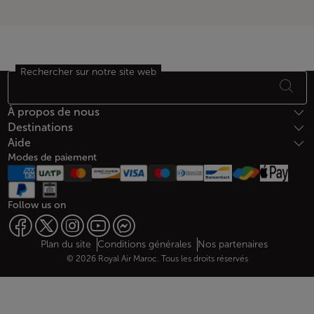
Rechercher sur notre site web
Bas de page Plan du site
À propos de nous
Destinations
Aide
Modes de paiement
Follow us on
Web map links
$Title.getData()
Plan du site
Conditions générales
Nos partenaires
© 2026 Royal Air Maroc. Tous les droits réservés