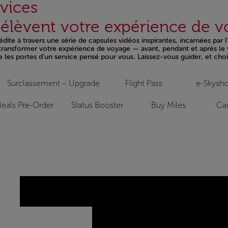
vices
i élèvent votre expérience de 
ite à travers une série de capsules vidéos inspirantes, incarnées par 
t transformer votre expérience de voyage — avant, pendant et après le 
e les portes d’un service pensé pour vous. Laissez-vous guider, et chois
Surclassement – Upgrade
Flight Pass
e-Skysh
eals Pre-Order
Status Booster
Buy Miles
Cas