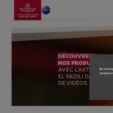
Aller à la page accu
Saut au contenu principal
By clickin
navigation