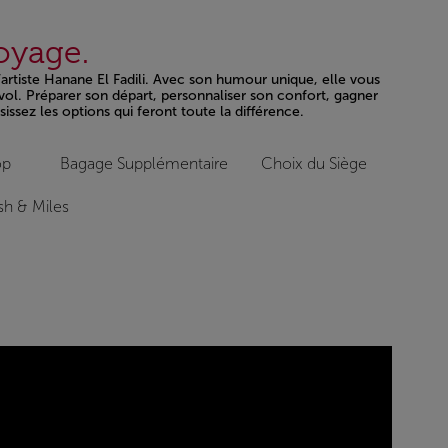
voyage.
l’artiste Hanane El Fadili. Avec son humour unique, elle vous
vol. Préparer son départ, personnaliser son confort, gagner
issez les options qui feront toute la différence.
op
Bagage Supplémentaire
Choix du Siège
h & Miles