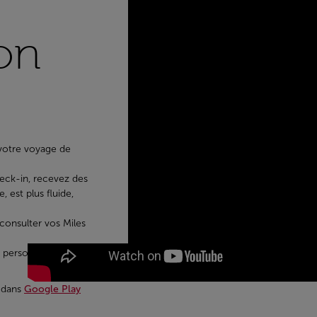
on
 votre voyage de
heck-in, recevez des
 est plus fluide,
consulter vos Miles
 personnalisé.
 dans
Google Play