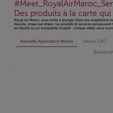
#Meet_RoyalAirMaroc_Ser
Des produits à la carte qu
Royal Air Maroc vous invite à plonger dans une expérience inéd
dévoile, étape par étape, les produits & services qui peuven
en liberté ou en tranquillité d’esprit : chaque vidéo vous ouvr
Open in a new window
Nouvelle Application Mobile
Service LOFT
Business M
.
Open in a new window
Open in a new window