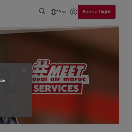
Book a flight
FR
Se connecter | S’inscrire)
site