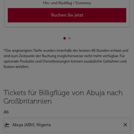
Hin- und Rückflug
/
Economy
Buchen Sie jetzt
zeigt cmp-pagination-showing
zeigt cmp-pagination-showi
*Die angezeigten Tarife wurden innerhalb der letzten 48 Stunden erfasst und
sind zum Zeitpunkt der Buchung möglicherweise nicht mehr verfügbar. Für
optionale Produkte und Dienstleistungen können zusätzliche Gebühren und
Kosten anfallen.
Tickets für Billigflüge von Abuja nach
Großbritannien
Ab
flight_takeoff
close