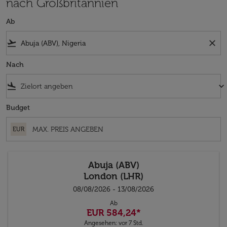
nach Großbritannien
Ab
flight_takeoff
close
Nach
flight_land
keyboard_arrow_down
Budget
EUR
Abuja (ABV)
London (LHR)
08/08/2026 - 13/08/2026
Ab
EUR 584,24
*
Angesehen: vor 7 Std.