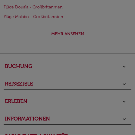
Flüge Douala - Großbritannien
Flüge Malabo - Großbritannien
MEHR ANSEHEN
BUCHUNG
keyboard_arrow_down
REISEZIELE
keyboard_arrow_down
ERLEBEN
keyboard_arrow_down
INFORMATIONEN
keyboard_arrow_down