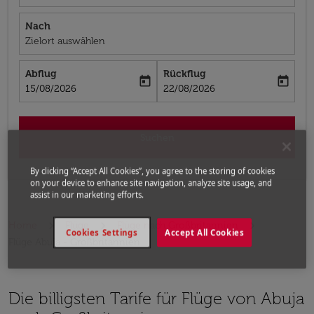
Nach
Zielort auswählen
Abflug
Rückflug
today
today
fc-booking-departure-date-aria-label
fc-booking-return-date-aria-label
15/08/2026
22/08/2026
Suchen
By clicking “Accept All Cookies”, you agree to the storing of cookies
on your device to enhance site navigation, analyze site usage, and
assist in our marketing efforts.
Home
Flüge
Flüge nach Großbritannien
Cookies Settings
Accept All Cookies
Flüge Abuja - Großbritannien
Die billigsten Tarife für Flüge von Abuja