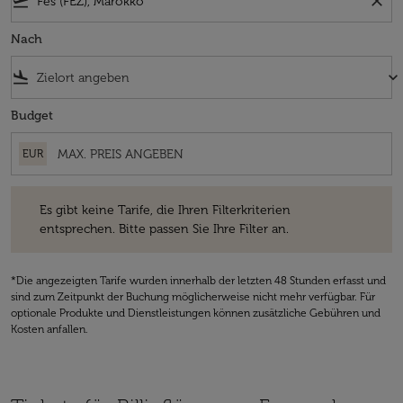
flight_takeoff
close
Nach
flight_land
keyboard_arrow_down
Budget
EUR
Es gibt keine Tarife, die Ihren Filterkriterien entsprechen. Bitte passe
Es gibt keine Tarife, die Ihren Filterkriterien
entsprechen. Bitte passen Sie Ihre Filter an.
*Die angezeigten Tarife wurden innerhalb der letzten 48 Stunden erfasst und
sind zum Zeitpunkt der Buchung möglicherweise nicht mehr verfügbar. Für
optionale Produkte und Dienstleistungen können zusätzliche Gebühren und
Kosten anfallen.