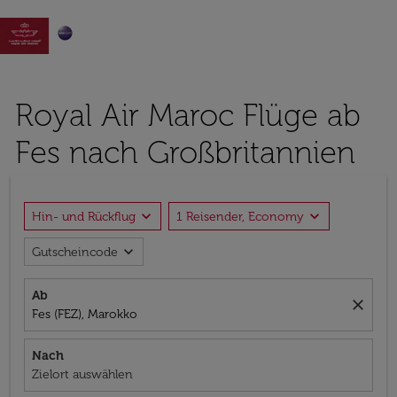

Royal Air Maroc Flüge ab
Fes nach Großbritannien
expand_more
expand_more
Hin- und Rückflug
1 Reisender, Economy
expand_more
Gutscheincode
Ab
close
Fes (FEZ), Marokko
Nach
Zielort auswählen