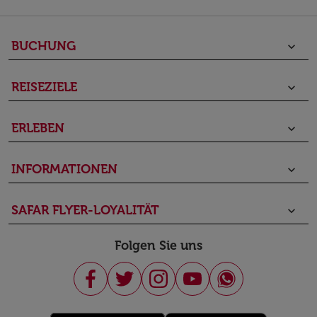
BUCHUNG
keyboard_arrow_down
REISEZIELE
keyboard_arrow_down
ERLEBEN
keyboard_arrow_down
INFORMATIONEN
keyboard_arrow_down
SAFAR FLYER-LOYALITÄT
keyboard_arrow_down
Folgen Sie uns