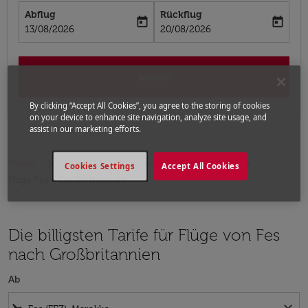
Abflug
Rückflug
today
today
fc-booking-departure-date-aria-label
fc-booking-return-date-aria-label
13/08/2026
20/08/2026
Suchen
By clicking “Accept All Cookies”, you agree to the storing of cookies
on your device to enhance site navigation, analyze site usage, and
assist in our marketing efforts.
Home
Flüge
Flüge nach Großbritannien
Cookies Settings
Accept All Cookies
Flüge Fes - Großbritannien
Die billigsten Tarife für Flüge von Fes
nach Großbritannien
Ab