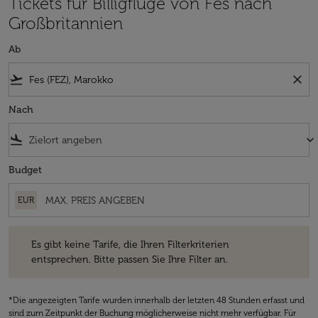
Tickets für Billigflüge von Fes nach
Großbritannien
Ab
flight_takeoff
close
Nach
flight_land
keyboard_arrow_down
Budget
EUR
Es gibt keine Tarife, die Ihren Filterkriterien entsprechen. Bitte passe
Es gibt keine Tarife, die Ihren Filterkriterien
entsprechen. Bitte passen Sie Ihre Filter an.
*Die angezeigten Tarife wurden innerhalb der letzten 48 Stunden erfasst und
sind zum Zeitpunkt der Buchung möglicherweise nicht mehr verfügbar. Für