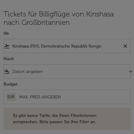
Tickets für Billigflüge von Kinshasa
nach Großbritannien
Ab
flight_takeoff
close
Nach
flight_land
keyboard_arrow_down
Budget
EUR
Es gibt keine Tarife, die Ihren Filterkriterien entsprechen. Bitte passe
Es gibt keine Tarife, die Ihren Filterkriterien
entsprechen. Bitte passen Sie Ihre Filter an.