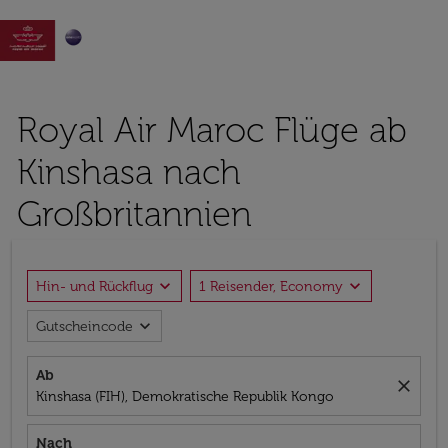

Royal Air Maroc Flüge ab
Kinshasa nach
Großbritannien
expand_more
expand_more
Hin- und Rückflug
1 Reisender, Economy
expand_more
Gutscheincode
Ab
close
Kinshasa (FIH), Demokratische Republik Kongo
Nach