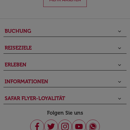
BUCHUNG
keyboard_arrow_down
REISEZIELE
keyboard_arrow_down
ERLEBEN
keyboard_arrow_down
INFORMATIONEN
keyboard_arrow_down
SAFAR FLYER-LOYALITÄT
keyboard_arrow_down
Folgen Sie uns