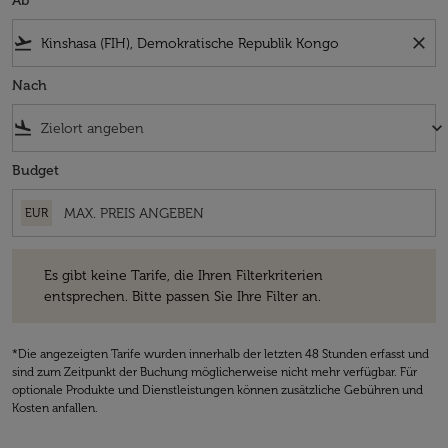
Ab
flight_takeoff
close
Nach
flight_land
keyboard_arrow_down
Budget
EUR
Es gibt keine Tarife, die Ihren Filterkriterien entsprechen. Bitte passe
Es gibt keine Tarife, die Ihren Filterkriterien
entsprechen. Bitte passen Sie Ihre Filter an.
*Die angezeigten Tarife wurden innerhalb der letzten 48 Stunden erfasst und
sind zum Zeitpunkt der Buchung möglicherweise nicht mehr verfügbar. Für
optionale Produkte und Dienstleistungen können zusätzliche Gebühren und
Kosten anfallen.