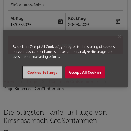
Zielort auswählen
Abflug
Rückflug
today
today
fc-booking-departure-date-aria-label
fc-booking-return-date-aria-label
13/08/2026
20/08/2026
Suchen
By clicking “Accept All Cookies”, you agree to the storing of cookies
on your device to enhance site navigation, analyze site usage, and
assist in our marketing efforts.
Cookies Settings
Accept All Cookies
Home
Flüge
Flüge nach Großbritannien
Flüge Kinshasa - Großbritannien
Die billigsten Tarife für Flüge von
Kinshasa nach Großbritannien