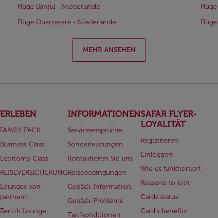
Flüge Banjul - Niederlande
Flüge
Flüge Ouarzazate - Niederlande
Flüge
MEHR ANSEHEN
ERLEBEN
INFORMATIONEN
SAFAR FLYER-
LOYALITÄT
FAMILY PACK
Serviceansprüche
Registrieren
Business Class
Sonderleistungen
Einloggen
Economy Class
Kontaktieren Sie uns
Wie es funktioniert
REISEVERSICHERUNG
Reisebedingungen
Reasons to join
Lounges von
Gepäck-Information
partnern
Cards status
Gepäck-Probleme
Zenith Lounge
Card's benefits
Tarifkonditionen