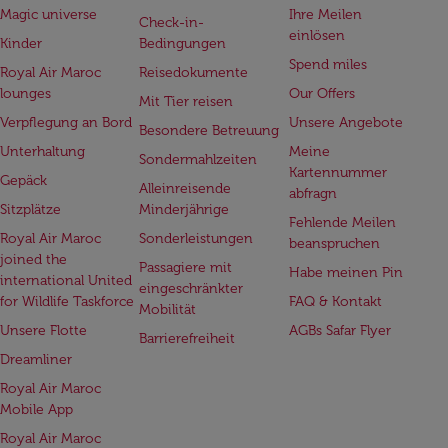
Magic universe
Ihre Meilen
Check-in-
einlösen
Kinder
Bedingungen
Spend miles
Royal Air Maroc
Reisedokumente
lounges
Our Offers
Mit Tier reisen
Verpflegung an Bord
Unsere Angebote
Besondere Betreuung
Unterhaltung
Meine
Sondermahlzeiten
Kartennummer
Gepäck
Alleinreisende
abfragn
Sitzplätze
Minderjährige
Fehlende Meilen
Royal Air Maroc
Sonderleistungen
beanspruchen
joined the
Passagiere mit
Habe meinen Pin
international United
eingeschränkter
for Wildlife Taskforce
FAQ & Kontakt
Mobilität
Unsere Flotte
AGBs Safar Flyer
Barrierefreiheit
Dreamliner
Royal Air Maroc
Mobile App
Royal Air Maroc