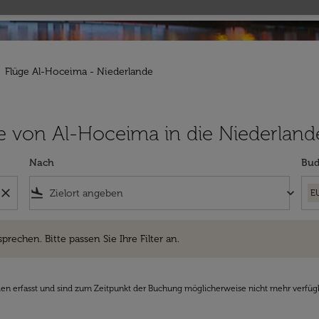
Flüge Al-Hoceima - Niederlande
lüge von Al-Hoceima in die Niederland
Nach
Bud
close
flight_land
keyboard_arrow_down
E
hen. Bitte passen Sie Ihre Filter an.
sprechen. Bitte passen Sie Ihre Filter an.
den erfasst und sind zum Zeitpunkt der Buchung möglicherweise nicht mehr verfüg