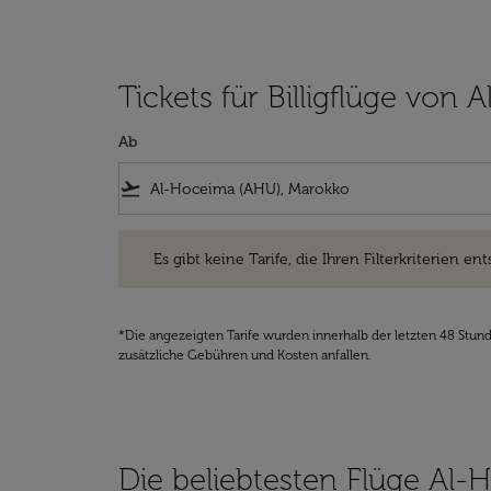
Tickets für Billigflüge von
Ab
flight_takeoff
Es gibt keine Tarife, die Ihren Filterkriterien entsprec
Es gibt keine Tarife, die Ihren Filterkriterien ent
*Die angezeigten Tarife wurden innerhalb der letzten 48 Stun
zusätzliche Gebühren und Kosten anfallen.
Die beliebtesten Flüge Al