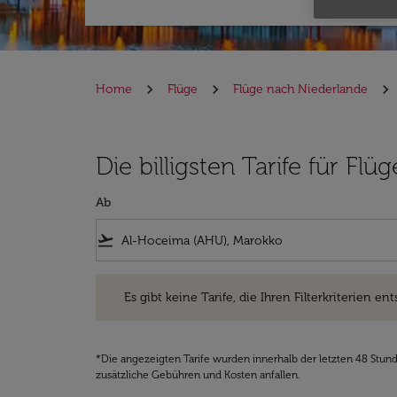
Home
Flüge
Flüge nach Niederlande
Die billigsten Tarife für F
Ab
flight_takeoff
Es gibt keine Tarife, die Ihren Filterkriterien entsprec
Es gibt keine Tarife, die Ihren Filterkriterien ent
*Die angezeigten Tarife wurden innerhalb der letzten 48 Stun
zusätzliche Gebühren und Kosten anfallen.