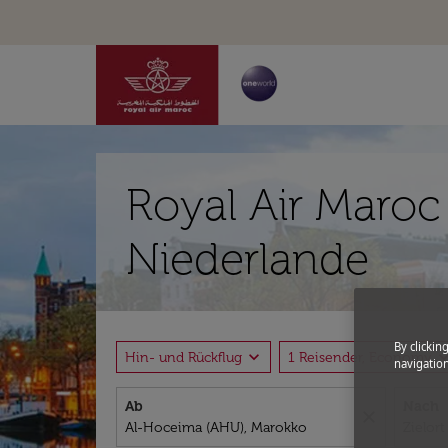
Royal Air Maroc
Niederlande
By clickin
expand_more
expand_
Hin- und Rückflug
1 Reisender, Economy
navigation
Ab
Nach
close