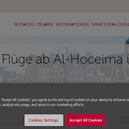
keyboard_arrow_down
keyboard_arrow_down
keyboard_arrow_down
keyboard_arrow_down
BUCHUNG
ERLEBEN
INFORMATIONEN
SAFAR FLYER-LOYAL
 Flüge ab Al-Hoceima i
g “Accept All Cookies”, you agree to the storing of cookies on your device to enhance si
more
expand_more
Gutscheincode
, analyze site usage, and assist in our marketing efforts.
Abflug
Rück
today
Cookies Settings
Accept All Cookies
fc-booking-departure-date-aria-l
fc-bo
15/08/2026
22/0