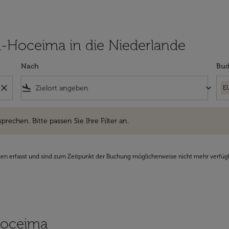
 Al-Hoceima in die Niederlande
Nach
Bud
close
flight_land
keyboard_arrow_down
E
hen. Bitte passen Sie Ihre Filter an.
sprechen. Bitte passen Sie Ihre Filter an.
den erfasst und sind zum Zeitpunkt der Buchung möglicherweise nicht mehr verfüg
-Hoceima