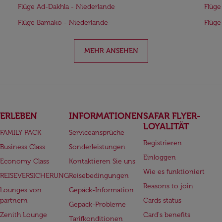
Flüge Ad-Dakhla - Niederlande
Flüge
Flüge Bamako - Niederlande
Flüge
MEHR ANSEHEN
ERLEBEN
INFORMATIONEN
SAFAR FLYER-
LOYALITÄT
FAMILY PACK
Serviceansprüche
Registrieren
Business Class
Sonderleistungen
Einloggen
Economy Class
Kontaktieren Sie uns
Wie es funktioniert
REISEVERSICHERUNG
Reisebedingungen
Reasons to join
Lounges von
Gepäck-Information
partnern
Cards status
Gepäck-Probleme
Zenith Lounge
Card's benefits
Tarifkonditionen