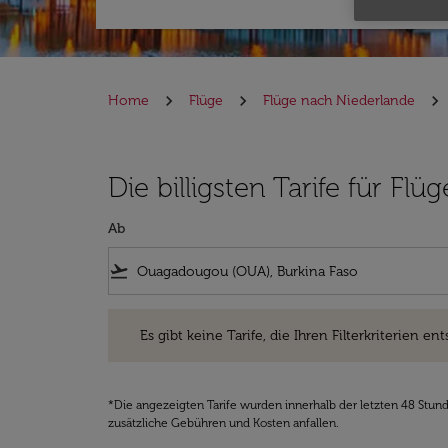
Home
Flüge
Flüge nach Niederlande
Die billigsten Tarife für F
Ab
flight_takeoff
Es gibt keine Tarife, die Ihren Filterkriterien entsprec
Es gibt keine Tarife, die Ihren Filterkriterien ent
*Die angezeigten Tarife wurden innerhalb der letzten 48 Stun
zusätzliche Gebühren und Kosten anfallen.