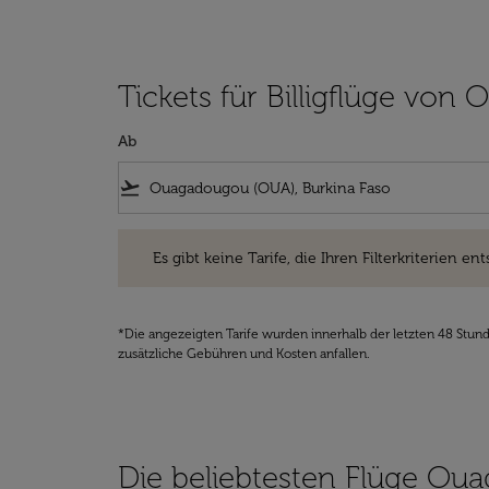
Tickets für Billigflüge vo
Ab
flight_takeoff
Es gibt keine Tarife, die Ihren Filterkriterien entsprec
Es gibt keine Tarife, die Ihren Filterkriterien ent
*Die angezeigten Tarife wurden innerhalb der letzten 48 Stun
zusätzliche Gebühren und Kosten anfallen.
Die beliebtesten Flüge O