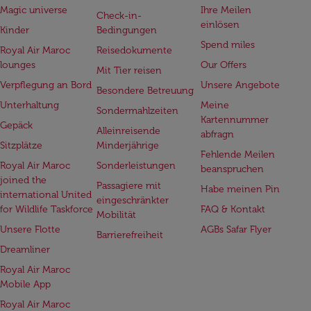
Magic universe
Ihre Meilen
Check-in-
einlösen
Kinder
Bedingungen
Spend miles
Royal Air Maroc
Reisedokumente
lounges
Our Offers
Mit Tier reisen
Verpflegung an Bord
Unsere Angebote
Besondere Betreuung
Unterhaltung
Meine
Sondermahlzeiten
Kartennummer
Gepäck
Alleinreisende
abfragn
Sitzplätze
Minderjährige
Fehlende Meilen
Royal Air Maroc
Sonderleistungen
beanspruchen
joined the
Passagiere mit
Habe meinen Pin
international United
eingeschränkter
for Wildlife Taskforce
FAQ & Kontakt
Mobilität
Unsere Flotte
AGBs Safar Flyer
Barrierefreiheit
Dreamliner
Royal Air Maroc
Mobile App
Royal Air Maroc