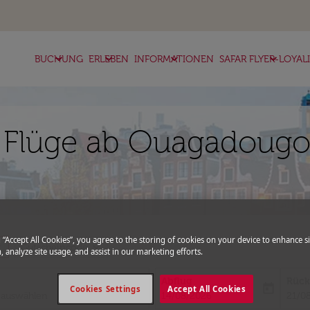
keyboard_arrow_down
keyboard_arrow_down
keyboard_arrow_down
keyboard_arrow_down
BUCHUNG
ERLEBEN
INFORMATIONEN
SAFAR FLYER-LOYAL
 Flüge ab Ouagadougou
g “Accept All Cookies”, you agree to the storing of cookies on your device to enhance si
more
expand_more
Gutscheincode
, analyze site usage, and assist in our marketing efforts.
Abflug
Rück
today
Cookies Settings
Accept All Cookies
fc-booking-departure-date-aria-l
fc-bo
14/08/2026
21/0