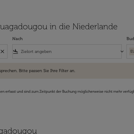
n Ouagadougou in die Niederlande
Nach
Bud
close
flight_land
keyboard_arrow_down
E
hen. Bitte passen Sie Ihre Filter an.
sprechen. Bitte passen Sie Ihre Filter an.
den erfasst und sind zum Zeitpunkt der Buchung möglicherweise nicht mehr verfüg
uagadougou