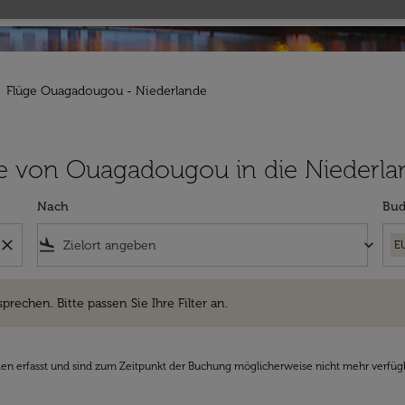
Flüge Ouagadougou - Niederlande
lüge von Ouagadougou in die Niederl
Nach
Bud
close
flight_land
keyboard_arrow_down
E
hen. Bitte passen Sie Ihre Filter an.
sprechen. Bitte passen Sie Ihre Filter an.
den erfasst und sind zum Zeitpunkt der Buchung möglicherweise nicht mehr verfüg