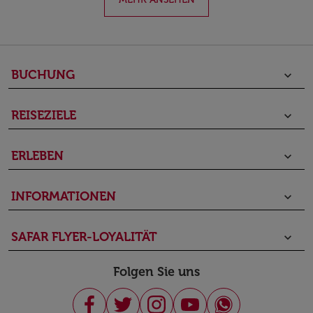
BUCHUNG
keyboard_arrow_down
REISEZIELE
keyboard_arrow_down
ERLEBEN
keyboard_arrow_down
INFORMATIONEN
keyboard_arrow_down
SAFAR FLYER-LOYALITÄT
keyboard_arrow_down
Folgen Sie uns