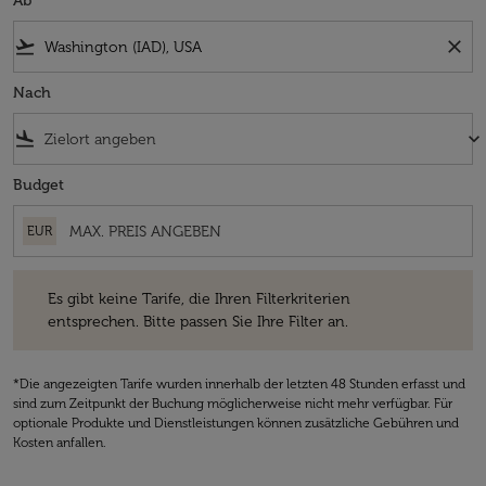
Ab
flight_takeoff
close
Nach
flight_land
keyboard_arrow_down
Budget
EUR
Es gibt keine Tarife, die Ihren Filterkriterien entsprechen. Bitte passe
Es gibt keine Tarife, die Ihren Filterkriterien
entsprechen. Bitte passen Sie Ihre Filter an.
*Die angezeigten Tarife wurden innerhalb der letzten 48 Stunden erfasst und
sind zum Zeitpunkt der Buchung möglicherweise nicht mehr verfügbar. Für
optionale Produkte und Dienstleistungen können zusätzliche Gebühren und
Kosten anfallen.