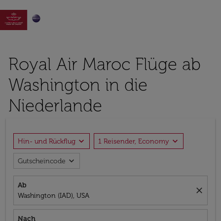

Royal Air Maroc Flüge ab
Washington in die
Niederlande
expand_more
expand_more
Hin- und Rückflug
1 Reisender, Economy
expand_more
Gutscheincode
Ab
close
Washington (IAD), USA
Nach