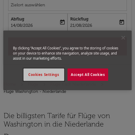
Zielort auswählen
Abflug
Rückflug
today
today
fc-booking-departure-date-aria-label
fc-booking-return-date-aria-label
14/08/2026
21/08/2026
Suchen
By clicking “Accept All Cookies”, you agree to the storing of cookies
on your device to enhance site navigation, analyze site usage, and
assist in our marketing efforts.
Cookies Settings
Accept All Cookies
Home
Flüge
Flüge nach Niederlande
Flüge Washington - Niederlande
Die billigsten Tarife für Flüge von
Washington in die Niederlande