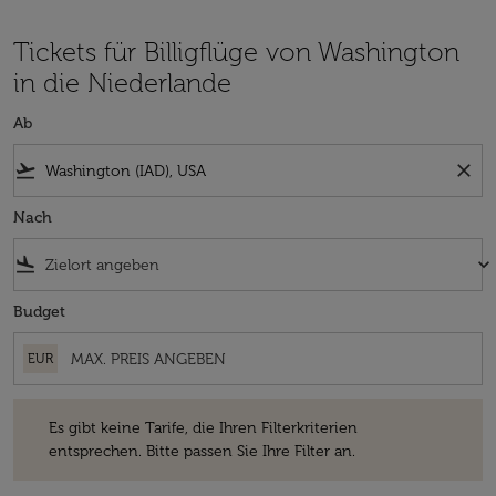
Tickets für Billigflüge von Washington
in die Niederlande
Ab
flight_takeoff
close
Nach
flight_land
keyboard_arrow_down
Budget
EUR
Es gibt keine Tarife, die Ihren Filterkriterien entsprechen. Bitte passe
Es gibt keine Tarife, die Ihren Filterkriterien
entsprechen. Bitte passen Sie Ihre Filter an.