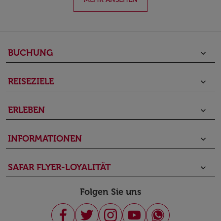
BUCHUNG
keyboard_arrow_down
REISEZIELE
keyboard_arrow_down
ERLEBEN
keyboard_arrow_down
INFORMATIONEN
keyboard_arrow_down
SAFAR FLYER-LOYALITÄT
keyboard_arrow_down
Folgen Sie uns