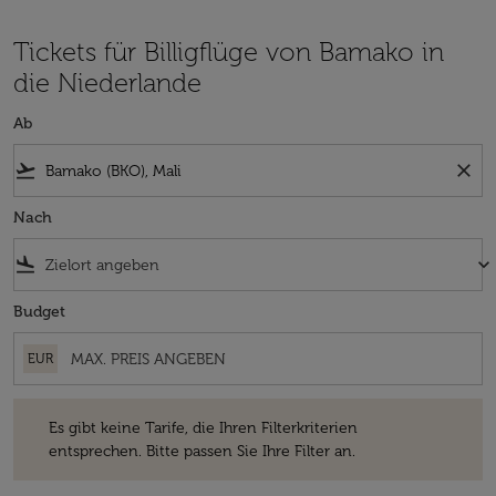
Tickets für Billigflüge von Bamako in
die Niederlande
Ab
flight_takeoff
close
Nach
flight_land
keyboard_arrow_down
Budget
EUR
Es gibt keine Tarife, die Ihren Filterkriterien entsprechen. Bitte passe
Es gibt keine Tarife, die Ihren Filterkriterien
entsprechen. Bitte passen Sie Ihre Filter an.