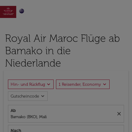

Royal Air Maroc Flüge ab
Bamako in die
Niederlande
expand_more
expand_more
Hin- und Rückflug
1 Reisender, Economy
expand_more
Gutscheincode
Ab
close
Bamako (BKO), Mali
Nach