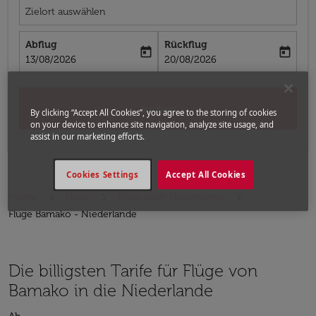
Zielort auswählen
Abflug
Rückflug
today
today
fc-booking-departure-date-aria-label
fc-booking-return-date-aria-label
13/08/2026
20/08/2026
Suchen
By clicking “Accept All Cookies”, you agree to the storing of cookies
on your device to enhance site navigation, analyze site usage, and
assist in our marketing efforts.
Cookies Settings
Accept All Cookies
Home
Flüge
Flüge nach Niederlande
Flüge Bamako - Niederlande
Die billigsten Tarife für Flüge von
Bamako in die Niederlande