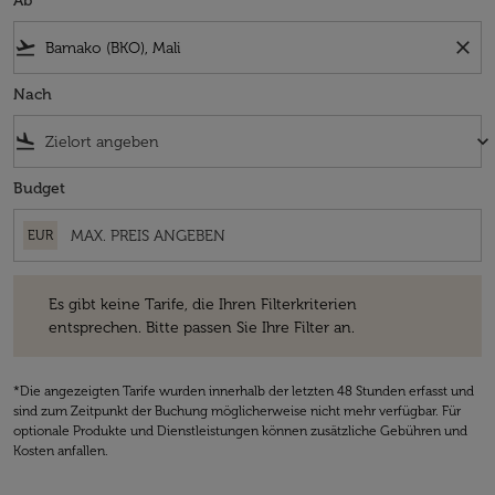
Ab
flight_takeoff
close
Nach
flight_land
keyboard_arrow_down
Budget
EUR
Es gibt keine Tarife, die Ihren Filterkriterien entsprechen. Bitte passe
Es gibt keine Tarife, die Ihren Filterkriterien
entsprechen. Bitte passen Sie Ihre Filter an.
*Die angezeigten Tarife wurden innerhalb der letzten 48 Stunden erfasst und
sind zum Zeitpunkt der Buchung möglicherweise nicht mehr verfügbar. Für
optionale Produkte und Dienstleistungen können zusätzliche Gebühren und
Kosten anfallen.