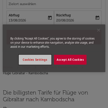
Zielort auswählen
Abflug
Rückflug
today
today
fc-booking-departure-date-aria-label
fc-booking-return-date-aria-label
13/08/2026
20/08/2026
Suchen
By clicking “Accept All Cookies”, you agree to the storing of cookies
on your device to enhance site navigation, analyze site usage, and
assist in our marketing efforts.
Cookies Settings
Accept All Cookies
Home
Flüge
Flüge nach Kambodscha
Flüge Gibraltar - Kambodscha
Die billigsten Tarife für Flüge von
Gibraltar nach Kambodscha