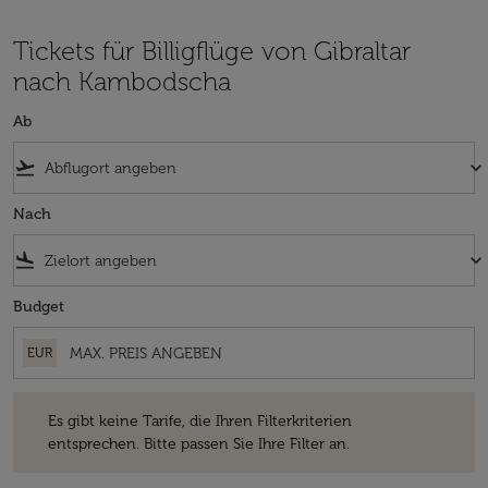
Tickets für Billigflüge von Gibraltar
nach Kambodscha
Ab
flight_takeoff
keyboard_arrow_down
Nach
flight_land
keyboard_arrow_down
Budget
EUR
Es gibt keine Tarife, die Ihren Filterkriterien entsprechen. Bitte passe
Es gibt keine Tarife, die Ihren Filterkriterien
entsprechen. Bitte passen Sie Ihre Filter an.