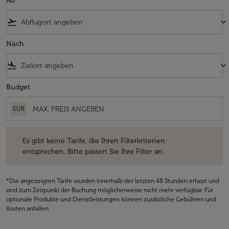
Ab
flight_takeoff
keyboard_arrow_down
Nach
flight_land
keyboard_arrow_down
Budget
EUR
Es gibt keine Tarife, die Ihren Filterkriterien entsprechen. Bitte passe
Es gibt keine Tarife, die Ihren Filterkriterien
entsprechen. Bitte passen Sie Ihre Filter an.
*Die angezeigten Tarife wurden innerhalb der letzten 48 Stunden erfasst und
sind zum Zeitpunkt der Buchung möglicherweise nicht mehr verfügbar. Für
optionale Produkte und Dienstleistungen können zusätzliche Gebühren und
Kosten anfallen.