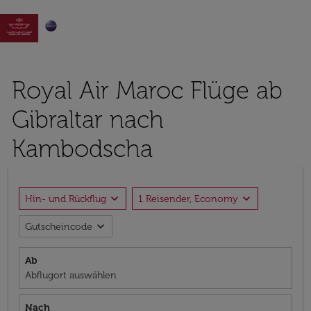

Royal Air Maroc Flüge ab
Gibraltar nach
Kambodscha
expand_more
expand_more
Hin- und Rückflug
1 Reisender, Economy
expand_more
Gutscheincode
Ab
Abflugort auswählen
Nach