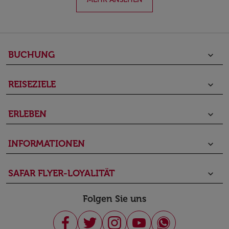
BUCHUNG
keyboard_arrow_down
REISEZIELE
keyboard_arrow_down
ERLEBEN
keyboard_arrow_down
INFORMATIONEN
keyboard_arrow_down
SAFAR FLYER-LOYALITÄT
keyboard_arrow_down
Folgen Sie uns