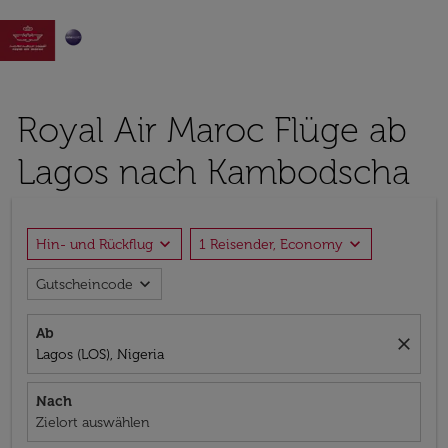

Royal Air Maroc Flüge ab
Lagos nach Kambodscha
expand_more
expand_more
Hin- und Rückflug
1 Reisender, Economy
expand_more
Gutscheincode
Ab
close
Lagos (LOS), Nigeria
Nach
Zielort auswählen