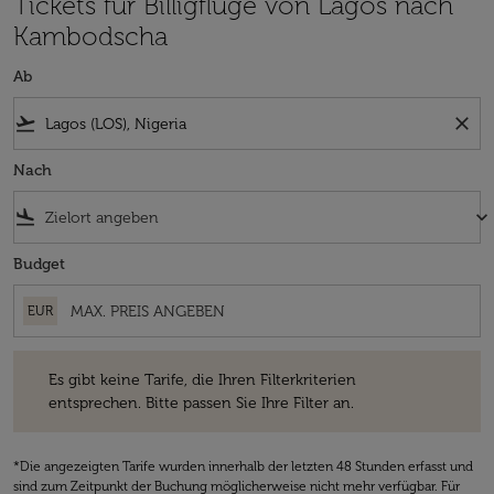
Tickets für Billigflüge von Lagos nach
Kambodscha
Ab
flight_takeoff
close
Nach
flight_land
keyboard_arrow_down
Budget
EUR
Es gibt keine Tarife, die Ihren Filterkriterien entsprechen. Bitte passe
Es gibt keine Tarife, die Ihren Filterkriterien
entsprechen. Bitte passen Sie Ihre Filter an.
*Die angezeigten Tarife wurden innerhalb der letzten 48 Stunden erfasst und
sind zum Zeitpunkt der Buchung möglicherweise nicht mehr verfügbar. Für