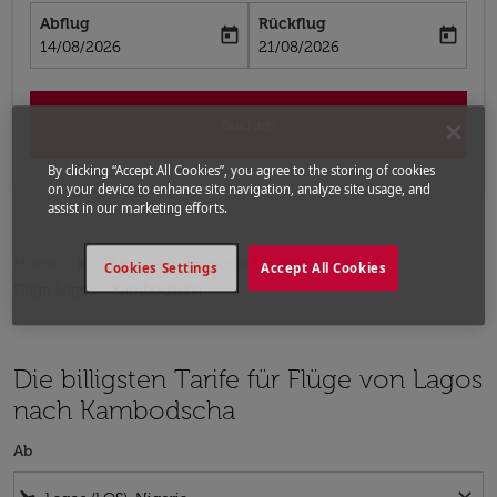
Abflug
Rückflug
today
today
fc-booking-departure-date-aria-label
fc-booking-return-date-aria-label
14/08/2026
21/08/2026
Suchen
By clicking “Accept All Cookies”, you agree to the storing of cookies
on your device to enhance site navigation, analyze site usage, and
assist in our marketing efforts.
Home
Flüge
Flüge nach Kambodscha
Cookies Settings
Accept All Cookies
Flüge Lagos - Kambodscha
Die billigsten Tarife für Flüge von Lagos
nach Kambodscha
Ab