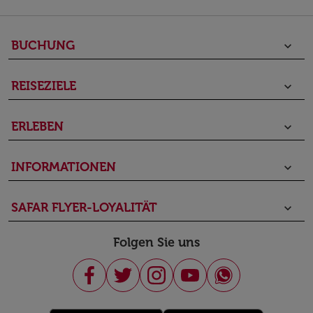
BUCHUNG
keyboard_arrow_down
REISEZIELE
keyboard_arrow_down
ERLEBEN
keyboard_arrow_down
INFORMATIONEN
keyboard_arrow_down
SAFAR FLYER-LOYALITÄT
keyboard_arrow_down
Folgen Sie uns