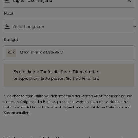
flight_takeoff
close
Nach
flight_land
keyboard_arrow_down
Budget
EUR
Es gibt keine Tarife, die Ihren Filterkriterien entsprechen. Bitte passe
Es gibt keine Tarife, die Ihren Filterkriterien
entsprechen. Bitte passen Sie Ihre Filter an.
*Die angezeigten Tarife wurden innerhalb der letzten 48 Stunden erfasst und
sind zum Zeitpunkt der Buchung möglicherweise nicht mehr verfügbar. Für
optionale Produkte und Dienstleistungen können zusätzliche Gebühren und
Kosten anfallen.