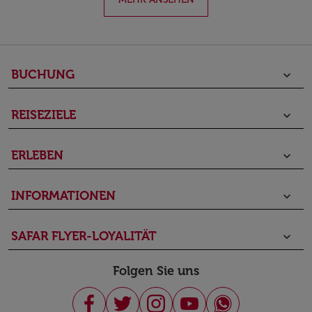
BUCHUNG
keyboard_arrow_down
REISEZIELE
keyboard_arrow_down
ERLEBEN
keyboard_arrow_down
INFORMATIONEN
keyboard_arrow_down
SAFAR FLYER-LOYALITÄT
keyboard_arrow_down
Folgen Sie uns