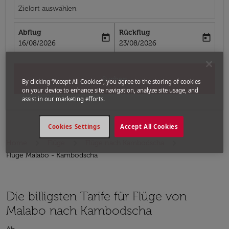
Zielort auswählen
Abflug
Rückflug
today
today
fc-booking-departure-date-aria-label
fc-booking-return-date-aria-label
16/08/2026
23/08/2026
Suchen
By clicking “Accept All Cookies”, you agree to the storing of cookies
on your device to enhance site navigation, analyze site usage, and
assist in our marketing efforts.
Cookies Settings
Accept All Cookies
Home
Flüge
Flüge nach Kambodscha
Flüge Malabo - Kambodscha
Die billigsten Tarife für Flüge von
Malabo nach Kambodscha