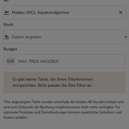
Ab
flight_takeoff
close
Nach
flight_land
keyboard_arrow_down
Budget
EUR
Es gibt keine Tarife, die Ihren Filterkriterien entsprechen. Bitte passe
Es gibt keine Tarife, die Ihren Filterkriterien
entsprechen. Bitte passen Sie Ihre Filter an.
*Die angezeigten Tarife wurden innerhalb der letzten 48 Stunden erfasst und
sind zum Zeitpunkt der Buchung möglicherweise nicht mehr verfügbar. Für
optionale Produkte und Dienstleistungen können zusätzliche Gebühren und
Kosten anfallen.