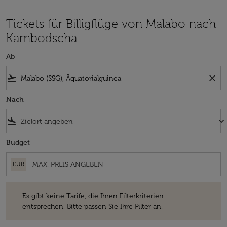
Tickets für Billigflüge von Malabo nach
Kambodscha
Ab
flight_takeoff
close
Nach
flight_land
keyboard_arrow_down
Budget
EUR
Es gibt keine Tarife, die Ihren Filterkriterien entsprechen. Bitte passe
Es gibt keine Tarife, die Ihren Filterkriterien
entsprechen. Bitte passen Sie Ihre Filter an.