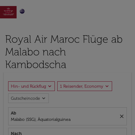

Royal Air Maroc Flüge ab
Malabo nach
Kambodscha
expand_more
expand_more
Hin- und Rückflug
1 Reisender, Economy
expand_more
Gutscheincode
Ab
close
Malabo (SSG), Äquatorialguinea
Nach