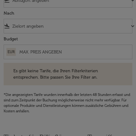
flight_takeoff
keyboard_arrow_down
Nach
flight_land
keyboard_arrow_down
Budget
EUR
Es gibt keine Tarife, die Ihren Filterkriterien entsprechen. Bitte passe
Es gibt keine Tarife, die Ihren Filterkriterien
entsprechen. Bitte passen Sie Ihre Filter an.
*Die angezeigten Tarife wurden innerhalb der letzten 48 Stunden erfasst und
sind zum Zeitpunkt der Buchung möglicherweise nicht mehr verfügbar. Für
optionale Produkte und Dienstleistungen können zusätzliche Gebühren und
Kosten anfallen.