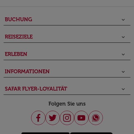
BUCHUNG
keyboard_arrow_down
REISEZIELE
keyboard_arrow_down
ERLEBEN
keyboard_arrow_down
INFORMATIONEN
keyboard_arrow_down
SAFAR FLYER-LOYALITÄT
keyboard_arrow_down
Folgen Sie uns