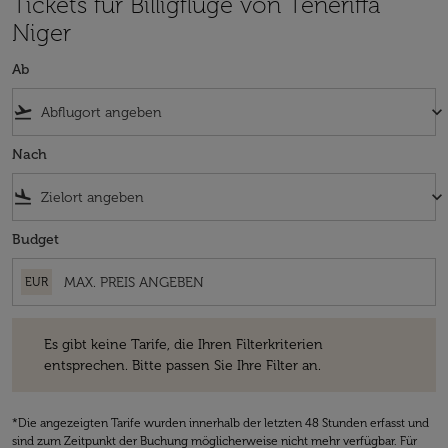
Tickets für Billigflüge von Teneriffa
Niger
Ab
flight_takeoff
keyboard_arrow_down
Nach
flight_land
keyboard_arrow_down
Budget
EUR
Es gibt keine Tarife, die Ihren Filterkriterien entsprechen. Bitte passe
Es gibt keine Tarife, die Ihren Filterkriterien
entsprechen. Bitte passen Sie Ihre Filter an.
*Die angezeigten Tarife wurden innerhalb der letzten 48 Stunden erfasst und
sind zum Zeitpunkt der Buchung möglicherweise nicht mehr verfügbar. Für