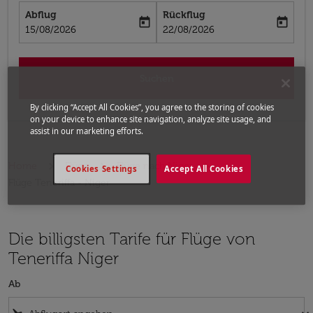
Abflug
Rückflug
today
today
fc-booking-departure-date-aria-label
fc-booking-return-date-aria-label
15/08/2026
22/08/2026
Suchen
By clicking “Accept All Cookies”, you agree to the storing of cookies
on your device to enhance site navigation, analyze site usage, and
assist in our marketing efforts.
Home
Flüge
Flüge nach Niger
Cookies Settings
Accept All Cookies
Flüge Teneriffa - Niger
Die billigsten Tarife für Flüge von
Teneriffa Niger
Ab