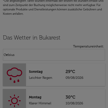
*Die angezeigten Tarife wurden innerhalb der letzten 48 Stunden erfasst und
sind zum Zeitpunkt der Buchung möglicherweise nicht mehr verfügbar. Für
optionale Produkte und Dienstleistungen können zusätzliche Gebühren und
Kosten anfallen.
Das Wetter in Bukarest
Temperatureinheit
:
Weather unit option Celsius Selected
keyboard_arrow_down
Celsius
29°C
Sonntag
Leichter Regen
09/08/2026
30°C
Montag
Klarer Himmel
10/08/2026