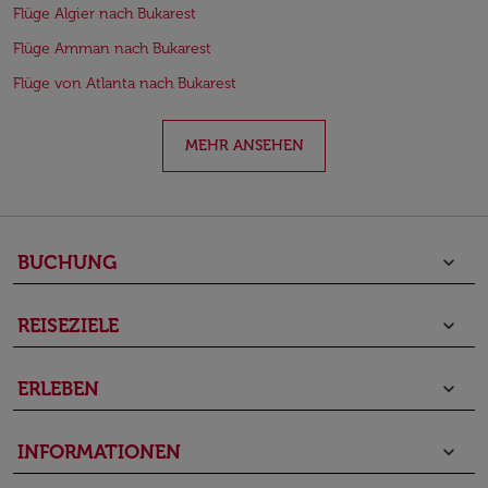
Flüge Algier nach Bukarest
Flüge Amman nach Bukarest
Flüge von Atlanta nach Bukarest
MEHR ANSEHEN
BUCHUNG
keyboard_arrow_down
REISEZIELE
keyboard_arrow_down
ERLEBEN
keyboard_arrow_down
INFORMATIONEN
keyboard_arrow_down