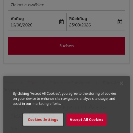
Zielort auswählen
Abflug
Rückflug
today
today
fc-booking-departure-date-aria-label
fc-booking-return-date-aria-label
16/08/2026
23/08/2026
Suchen
Home
Flüge
Flüge nach Rumänien
Flüge Accra -
Bukarest
By clicking “Accept All Cookies”, you agree to the storing of cookies
on your device to enhance site navigation, analyze site usage, and
assist in our marketing efforts.
Die nächsten Flüge von Accra
Bitte ändern Sie Ihre gewünschte Route (Abflugort un
nach Bukarest
Cookies Settings
Accept All Cookies
Von