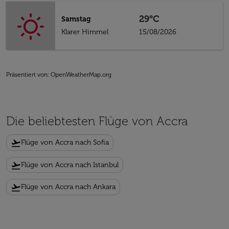
29°C
Samstag
Klarer Himmel
15/08/2026
Präsentiert von
: OpenWeatherMap.org
Die beliebtesten Flüge von Accra
flight_takeoff
Flüge von Accra nach Sofia
flight_takeoff
Flüge von Accra nach Istanbul
flight_takeoff
Flüge von Accra nach Ankara