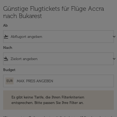
Günstige Flugtickets für Flüge Accra
nach Bukarest
Ab
flight_takeoff
keyboard_arrow_down
Nach
flight_land
keyboard_arrow_down
Budget
EUR
Es gibt keine Tarife, die Ihren Filterkriterien entsprechen. Bitte passe
Es gibt keine Tarife, die Ihren Filterkriterien
entsprechen. Bitte passen Sie Ihre Filter an.