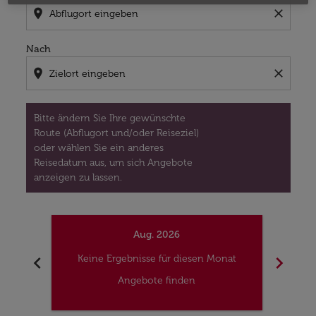
location_on
close
Nach
location_on
close
Bitte ändern Sie Ihre gewünschte
Route (Abflugort und/oder Reiseziel)
oder wählen Sie ein anderes
Reisedatum aus, um sich Angebote
anzeigen zu lassen.
Aug. 2026
chevron_left
chevron_right
Keine Ergebnisse für diesen Monat
Kei
Angebote finden