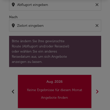
location_on
close
Nach
location_on
close
Bitte ändern Sie Ihre gewünschte
Route (Abflugort und/oder Reiseziel)
oder wählen Sie ein anderes
Reisedatum aus, um sich Angebote
anzeigen zu lassen.
Aug. 2026
chevron_left
chevron_right
Keine Ergebnisse für diesen Monat
Kei
Angebote finden