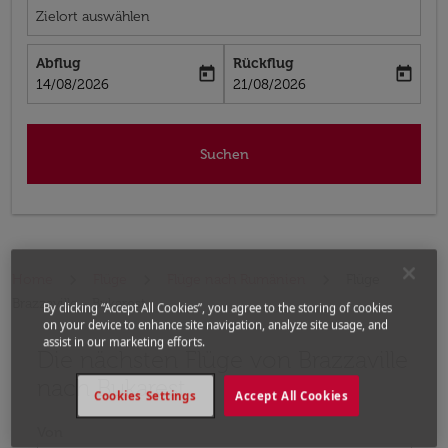
Zielort auswählen
Abflug
Rückflug
today
today
fc-booking-departure-date-aria-label
fc-booking-return-date-aria-label
14/08/2026
21/08/2026
Suchen
Home
Flüge
Flüge nach Rumänien
Flüge
Brazzaville - Bukarest
By clicking “Accept All Cookies”, you agree to the storing of cookies
on your device to enhance site navigation, analyze site usage, and
assist in our marketing efforts.
Die nächsten Flüge von Brazzaville
Bitte ändern Sie Ihre gewünschte Route (Abflugort un
nach Bukarest
Cookies Settings
Accept All Cookies
Von