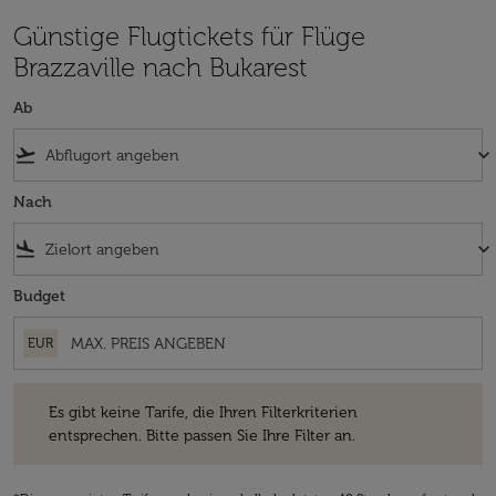
Günstige Flugtickets für Flüge
Brazzaville nach Bukarest
Ab
flight_takeoff
keyboard_arrow_down
Nach
flight_land
keyboard_arrow_down
Budget
EUR
Es gibt keine Tarife, die Ihren Filterkriterien entsprechen. Bitte passe
Es gibt keine Tarife, die Ihren Filterkriterien
entsprechen. Bitte passen Sie Ihre Filter an.