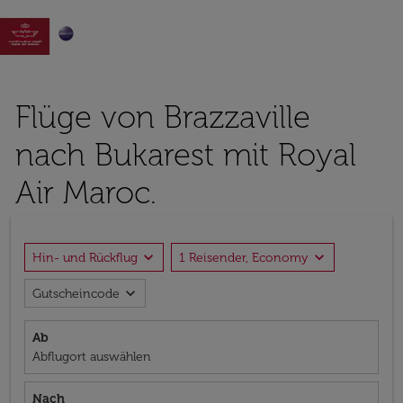

Flüge von Brazzaville
nach Bukarest mit Royal
Air Maroc.
expand_more
expand_more
Hin- und Rückflug
1 Reisender, Economy
expand_more
Gutscheincode
Ab
Abflugort auswählen
Nach