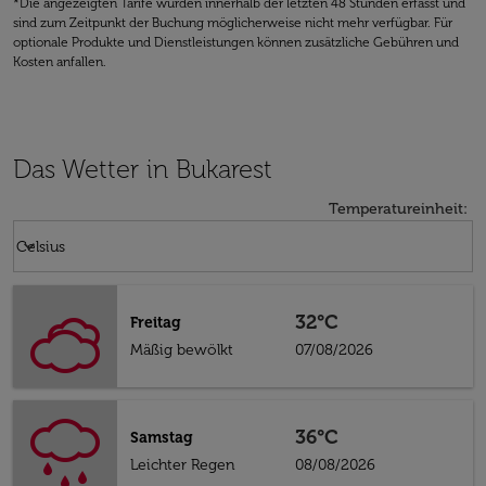
*Die angezeigten Tarife wurden innerhalb der letzten 48 Stunden erfasst und
sind zum Zeitpunkt der Buchung möglicherweise nicht mehr verfügbar. Für
optionale Produkte und Dienstleistungen können zusätzliche Gebühren und
Kosten anfallen.
Das Wetter in Bukarest
Temperatureinheit
:
Weather unit option Celsius Selected
keyboard_arrow_down
Celsius
32°C
Freitag
Mäßig bewölkt
07/08/2026
36°C
Samstag
Leichter Regen
08/08/2026