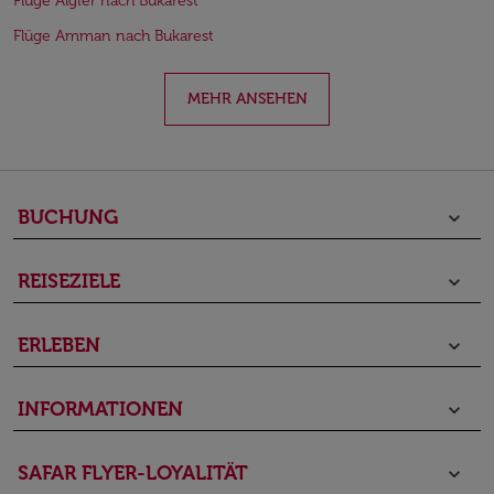
Flüge Algier nach Bukarest
Flüge Amman nach Bukarest
MEHR ANSEHEN
BUCHUNG
keyboard_arrow_down
REISEZIELE
keyboard_arrow_down
ERLEBEN
keyboard_arrow_down
INFORMATIONEN
keyboard_arrow_down
SAFAR FLYER-LOYALITÄT
keyboard_arrow_down