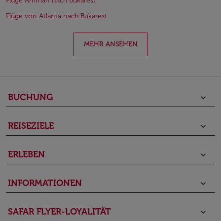
Flüge Amman nach Bukarest
Flüge von Atlanta nach Bukarest
MEHR ANSEHEN
BUCHUNG
keyboard_arrow_down
REISEZIELE
keyboard_arrow_down
ERLEBEN
keyboard_arrow_down
INFORMATIONEN
keyboard_arrow_down
SAFAR FLYER-LOYALITÄT
keyboard_arrow_down