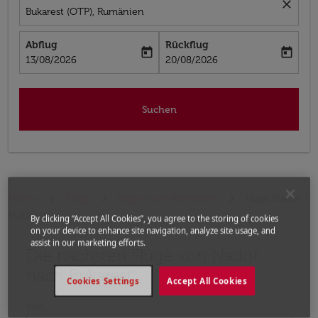
close
Bukarest (OTP), Rumänien
Abflug
Rückflug
today
today
fc-booking-departure-date-aria-label
fc-booking-return-date-aria-label
13/08/2026
20/08/2026
Suchen
Home
Flüge
Flüge nach Rumänien
Flüge Nador -
Bukarest
By clicking “Accept All Cookies”, you agree to the storing of cookies
on your device to enhance site navigation, analyze site usage, and
assist in our marketing efforts.
Die nächsten Flüge von Nador
Bitte ändern Sie Ihre gewünschte Route (Abflugort un
nach Bukarest
Cookies Settings
Accept All Cookies
Von