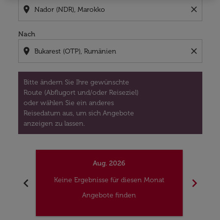
location_on
close
Nach
location_on
close
Bitte ändern Sie Ihre gewünschte
Route (Abflugort und/oder Reiseziel)
oder wählen Sie ein anderes
Reisedatum aus, um sich Angebote
anzeigen zu lassen.
Aug. 2026
chevron_left
chevron_right
Keine Ergebnisse für diesen Monat
Kei
Angebote finden