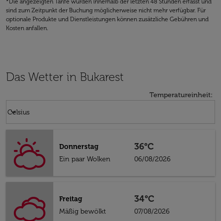
*Die angezeigten Tarife wurden innerhalb der letzten 48 Stunden erfasst und
sind zum Zeitpunkt der Buchung möglicherweise nicht mehr verfügbar. Für
optionale Produkte und Dienstleistungen können zusätzliche Gebühren und
Kosten anfallen.
Das Wetter in Bukarest
Temperatureinheit
:
Weather unit option Celsius Selected
keyboard_arrow_down
Celsius
36°C
Donnerstag
Ein paar Wolken
06/08/2026
34°C
Freitag
Mäßig bewölkt
07/08/2026