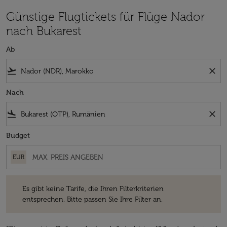
Günstige Flugtickets für Flüge Nador
nach Bukarest
Ab
flight_takeoff
close
Nach
flight_land
close
Budget
EUR
Es gibt keine Tarife, die Ihren Filterkriterien entsprechen. Bitte passe
Es gibt keine Tarife, die Ihren Filterkriterien
entsprechen. Bitte passen Sie Ihre Filter an.