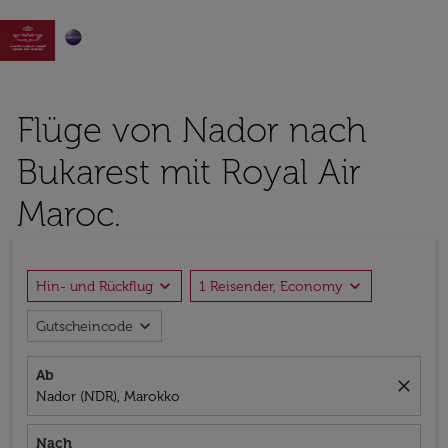

Flüge von Nador nach
Bukarest mit Royal Air
Maroc.
expand_more
expand_more
Hin- und Rückflug
1 Reisender, Economy
expand_more
Gutscheincode
Ab
close
Nador (NDR), Marokko
Nach