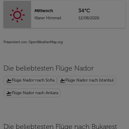
34°C
Mittwoch
Klarer Himmel
12/08/2026
Präsentiert von
: OpenWeatherMap.org
Die beliebtesten Flüge Nador
flight_takeoff
flight_takeoff
Flüge Nador nach Sofia
Flüge Nador nach Istanbul
flight_takeoff
Flüge Nador nach Ankara
Die beliebtesten Flüge nach Bukarest